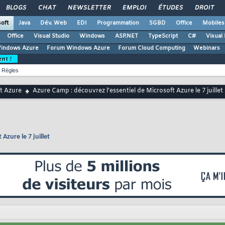
BLOGS
CHAT
NEWSLETTER
EMPLOI
ÉTUDES
DROIT
oft
Java
Dév. Web
EDI
Programmation
SGBD
Office
Mobiles
Office
Visual Studio
Windows
ASP.NET
TypeScript
C#
Visual
Windows Azure
Forum Windows Azure
Forum Cloud Computing
Webinars
ent !
Règles
t Azure
Azure Camp : découvrez l’essentiel de Microsoft Azure le 7 juillet
Azure le 7 juillet