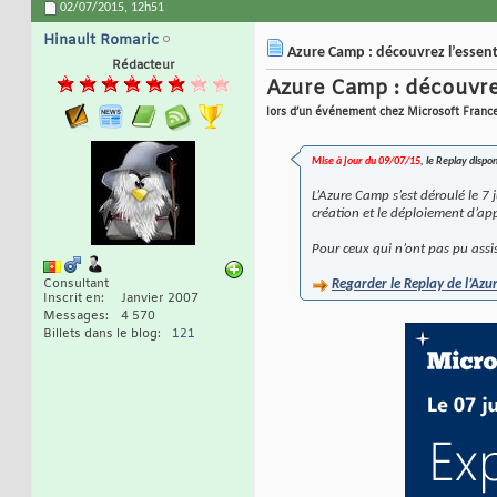
02/07/2015,
12h51
Hinault Romaric
Azure Camp : découvrez l’essentie
Rédacteur
Azure Camp : découvrez 
lors d’un événement chez Microsoft Franc
Mise à jour du 09/07/15
, le Replay dispon
L’Azure Camp s’est déroulé le 7 
création et le déploiement d’app
Pour ceux qui n’ont pas pu assi
Consultant
Regarder le Replay de l’Az
Inscrit en
Janvier 2007
Messages
4 570
Billets dans le blog
121