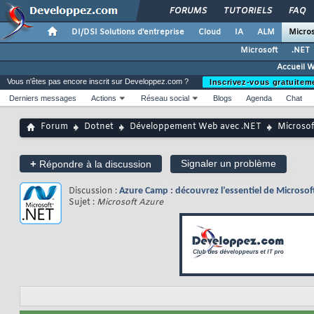
FORUMS
TUTORIELS
FAQ
DI/DSI Solutions d'entreprise
Cloud
IA
ALM
Micros
Microsoft
.NET
Accueil 
Vous n'êtes pas encore inscrit sur Developpez.com ?
Inscrivez-vous gratuitem
Derniers messages
Actions
Réseau social
Blogs
Agenda
Chat
Forum
Dotnet
Développement Web avec .NET
Microsof
+
Signaler un problème
Répondre à la discussion
Discussion :
Azure Camp : découvrez l’essentiel de Microsoft 
Sujet :
Microsoft Azure