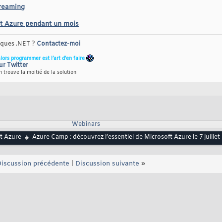
treaming
ft Azure pendant un mois
riques .NET ?
Contactez-moi
alors programmer est l’art d’en faire
ur Twitter
 trouve la moitié de la solution
Webinars
t Azure
Azure Camp : découvrez l’essentiel de Microsoft Azure le 7 juillet
iscussion précédente
|
Discussion suivante
»