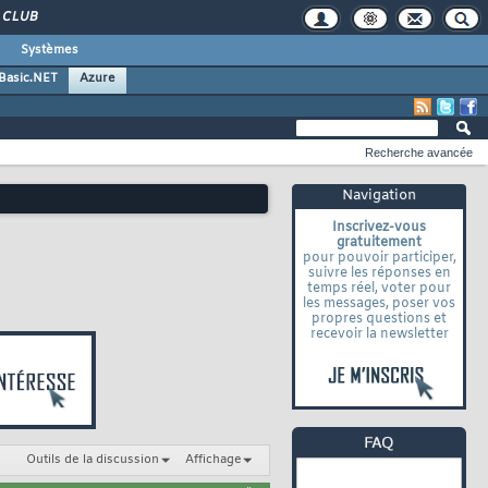
CLUB
Systèmes
 Basic.NET
Azure
Recherche avancée
Navigation
Inscrivez-vous
gratuitement
pour pouvoir participer,
suivre les réponses en
temps réel, voter pour
les messages, poser vos
propres questions et
recevoir la newsletter
Outils de la discussion
Affichage