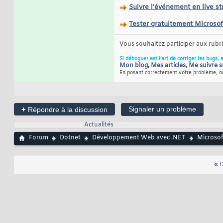
Suivre l’événement en live s
Tester gratuitement Microso
Vous souhaitez participer aux rub
Si déboguer est l’art de corriger les bugs, 
Mon blog
,
Mes articles
,
Me suivre s
En posant correctement votre problème, on
+
Signaler un problème
Répondre à la discussion
Actualités
Forum
Dotnet
Développement Web avec .NET
Microsof
«
D