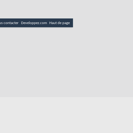
s contacter
Developpez.com
Haut de page
es
Politique de cookies