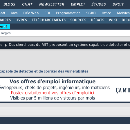
BLOGS
CHAT
NEWSLETTER
EMPLOI
ÉTUDES
DROIT
oft
Java
Dév. Web
EDI
Programmation
SGBD
Office
Mobiles
AIRES
LIVRES
TÉLÉCHARGEMENTS
SOURCES
DÉBATS
WIKI
DIC
ent !
Règles
és
Des chercheurs du MIT proposent un système capable de détecter et de
pable de détecter et de corriger des vulnérabilités