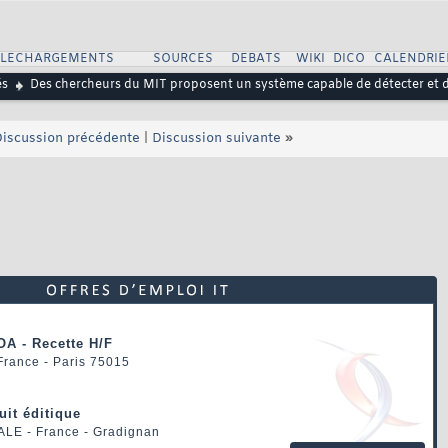
ELECHARGEMENTS
SOURCES
DEBATS
WIKI
DICO
CALENDRIE
és
Des chercheurs du MIT proposent un système capable de détecter et de
iscussion précédente
|
Discussion suivante
»
OA - Recette H/F
 France - Paris 75015
uit éditique
ALE
- France - Gradignan