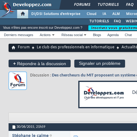
FORUMS
TUTORIELS
FAQ
DI/DSI Solutions d'entreprise
Cloud
IA
ALM
Micros
TUTORIELS
FAQ
WEBIN
Vous n'êtes pas encore inscrit sur Developpez.com ?
Inscrivez-vous gratuitem
Derniers messages
Actions
Réseau social
Blogs
Agenda
Chat
Forum
Le club des professionnels en informatique
Actualit
+
Signaler un problème
Répondre à la discussion
Discussion :
Des chercheurs du MIT proposent un système ca
30/06/2015,
21h59
Stéphane le calme