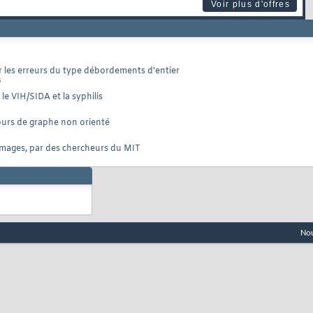
Voir plus d'offres
 les erreurs du type débordements d'entier
s
e VIH/SIDA et la syphilis
ours de graphe non orienté
images, par des chercheurs du MIT
Nou