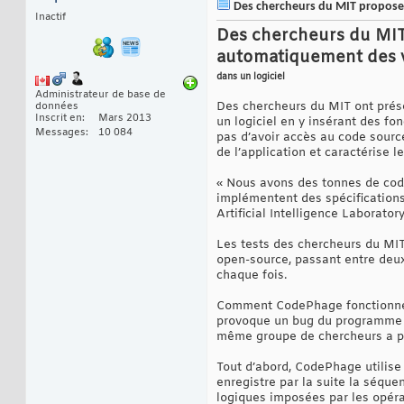
Des chercheurs du MIT proposent
Inactif
Des chercheurs du MIT
automatiquement des v
dans un logiciel
Administrateur de base de
Des chercheurs du MIT ont prés
données
Inscrit en
Mars 2013
un logiciel en y insérant des fo
Messages
10 084
pas d’avoir accès au code source
de l’application et caractérise le
« Nous avons des tonnes de code
implémentent des spécifications
Artificial Intelligence Laborat
Les tests des chercheurs du MIT 
open-source, passant entre deux
chaque fois.
Comment CodePhage fonctionne-t
provoque un bug du programme et 
même groupe de chercheurs a pr
Tout d’abord, CodePhage utilise
enregistre par la suite la séque
logiques imposées par les opérat