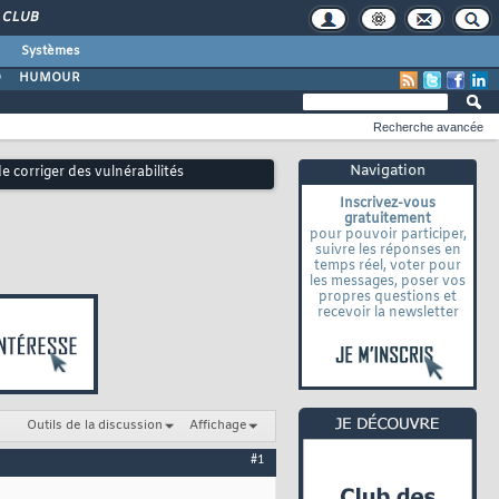
CLUB
Systèmes
O
HUMOUR
Recherche avancée
Navigation
 corriger des vulnérabilités
Inscrivez-vous
gratuitement
pour pouvoir participer,
suivre les réponses en
temps réel, voter pour
les messages, poser vos
propres questions et
recevoir la newsletter
Outils de la discussion
Affichage
#1