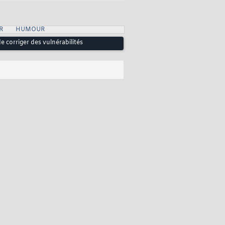
R
HUMOUR
 corriger des vulnérabilités