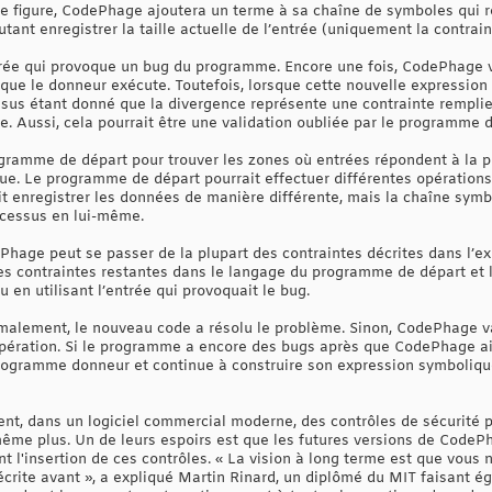
 de figure, CodePhage ajoutera un terme à sa chaîne de symboles qui r
tant enregistrer la taille actuelle de l’entrée (uniquement la contrain
trée qui provoque un bug du programme. Encore une fois, CodePhage v
 que le donneur exécute. Toutefois, lorsque cette nouvelle expression
us étant donné que la divergence représente une contrainte remplie p
e. Aussi, cela pourrait être une validation oubliée par le programme 
ramme de départ pour trouver les zones où entrées répondent à la pl
ue. Le programme de départ pourrait effectuer différentes opérations 
 enregistrer les données de manière différente, mais la chaîne symbol
rocessus en lui-même.
ePhage peut se passer de la plupart des contraintes décrites dans l
 les contraintes restantes dans le langage du programme de départ et l’
en utilisant l’entrée qui provoquait le bug.
malement, le nouveau code a résolu le problème. Sinon, CodePhage 
pération. Si le programme a encore des bugs après que CodePhage ait
programme donneur et continue à construire son expression symbolique 
nt, dans un logiciel commercial moderne, des contrôles de sécurité 
même plus. Un de leurs espoirs est que les futures versions de Code
 l'insertion de ces contrôles. « La vision à long terme est que vous n
crite avant », a expliqué Martin Rinard, un diplômé du MIT faisant ég