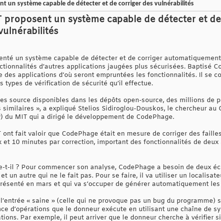
 un système capable de détecter et de corriger des vulnérabilités
 proposent un système capable de détecter et de
ulnérabilités
enté un système capable de détecter et de corriger automatiquement 
nctionnalités d’autres applications jaugées plus sécurisées. Baptisé 
 des applications d’où seront empruntées les fonctionnalités. Il se co
s types de vérification de sécurité qu’il effectue.
s source disponibles dans les dépôts open-source, des millions de p
 similaires », a expliqué Stelios Sidiroglou-Douskos, le chercheur a
ory) du MIT qui a dirigé le développement de CodePhage.
ont fait valoir que CodePhage était en mesure de corriger des failles
 et 10 minutes par correction, important des fonctionnalités de deu
-il ? Pour commencer son analyse, CodePhage a besoin de deux écha
un autre qui ne le fait pas. Pour se faire, il va utiliser un localisa
ésenté en mars et qui va s’occuper de générer automatiquement les 
 l’entrée « saine » (celle qui ne provoque pas un bug du programme) s
nce d’opérations que le donneur exécute en utilisant une chaîne de s
ions. Par exemple, il peut arriver que le donneur cherche à vérifier si 