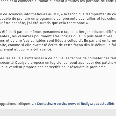
 code et la connecte automatiquement à toutes les portions de code 
r de sciences informatiques au MIT, « la technique d’emprunter du c
apable de prendre un programme qui présente des failles et les colma
ur être honnête, j’ai été surpris que cela fonctionne ».
té écrit par les mêmes personnes » rappelle Berger. « Ils ont différe
rentes ; les variables pourraient être locales ou à un plus haut niveau
ns et de dire ‘ces variables sont liées à celles-ci‘. En parlant en ter
faite, comme si elle avait été écrite de cette façon dès le début. Le f
prenant et cool », a-t-il avancé.
s les seuls à s’intéresser à de nouvelles façons de colmater des faille
sécurité Qualys a proposé un logiciel qui peut appliquer des patchs v
que le vendeur propose ses correctifs pour résoudre le problème.
gestions, critiques, ... :
Contactez le service news
et
Rédigez des actualités