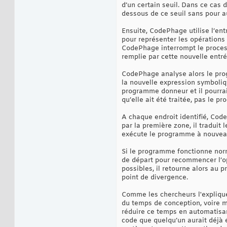
d’un certain seuil. Dans ce cas
dessous de ce seuil sans pour au
Ensuite, CodePhage utilise l’en
pour représenter les opérations
CodePhage interrompt le process
remplie par cette nouvelle entré
CodePhage analyse alors le prog
la nouvelle expression symboliq
programme donneur et il pourrait
qu’elle ait été traitée, pas le p
A chaque endroit identifié, Cod
par la première zone, il traduit
exécute le programme à nouveau 
Si le programme fonctionne nor
de départ pour recommencer l’o
possibles, il retourne alors au 
point de divergence.
Comme les chercheurs l'explique
du temps de conception, voire 
réduire ce temps en automatisant
code que quelqu’un aurait déjà é