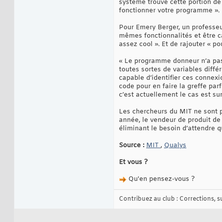
système trouve cette portion de
fonctionner votre programme ».
Pour Emery Berger, un professeu
mêmes fonctionnalités et être c
assez cool ». Et de rajouter « po
« Le programme donneur n’a pas é
toutes sortes de variables diffé
capable d’identifier ces connexio
code pour en faire la greffe par
c’est actuellement le cas est sur
Les chercheurs du MIT ne sont pa
année, le vendeur de produit de 
éliminant le besoin d’attendre 
Source :
MIT
,
Qualys
Et vous ?
Qu'en pensez-vous ?
Contribuez au club : Corrections, sug