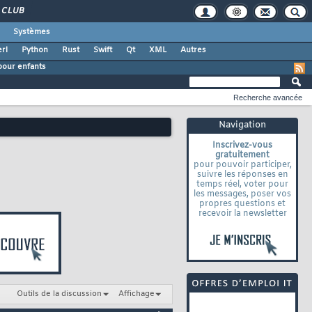
CLUB
Systèmes
rl
Python
Rust
Swift
Qt
XML
Autres
our enfants
Recherche avancée
Navigation
Inscrivez-vous
gratuitement
pour pouvoir participer,
suivre les réponses en
temps réel, voter pour
les messages, poser vos
propres questions et
recevoir la newsletter
Outils de la discussion
Affichage