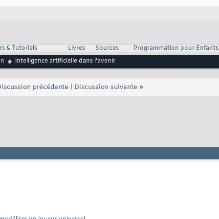
s & Tutoriels
Livres
Sources
Programmation pour Enfants
on
intelligence artificielle dans l'avenir
iscussion précédente
|
Discussion suivante
»