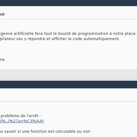
nir
igence artificielle fera tout le boulot de programmation à notre place.
mpilateur vas y répondre et afficher le code automatiquement.
re.
problème de l'arrêt :
robl%...l%27arr%C3%AAt
s savoir si une fonction est calculable ou non