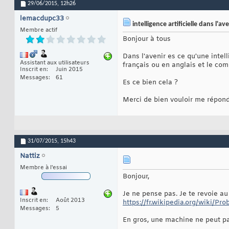
29/06/2015,
12h26
lemacdupc33
intelligence artificielle dans l'ave
Membre actif
Bonjour à tous
Dans l'avenir es ce qu'une intell
Assistant aux utilisateurs
français ou en anglais et le co
Inscrit en
Juin 2015
Messages
61
Es ce bien cela ?
Merci de bien vouloir me répond
31/07/2015,
15h43
Nattiz
Membre à l'essai
Bonjour,
Je ne pense pas. Je te revoie au 
Inscrit en
Août 2013
https://fr.wikipedia.org/wiki/P
Messages
5
En gros, une machine ne peut pa