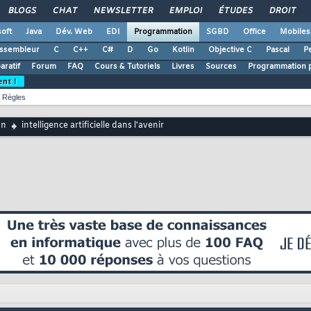
BLOGS
CHAT
NEWSLETTER
EMPLOI
ÉTUDES
DROIT
oft
Java
Dév. Web
EDI
Programmation
SGBD
Office
Mobiles
ssembleur
C
C++
C#
D
Go
Kotlin
Objective C
Pascal
Pe
ratif
Forum
FAQ
Cours & Tutoriels
Livres
Sources
Programmation p
ent !
Règles
on
intelligence artificielle dans l'avenir