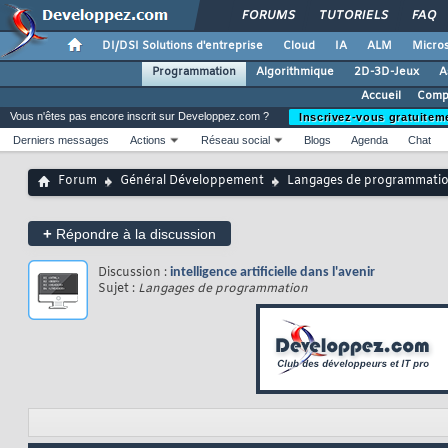
FORUMS
TUTORIELS
FAQ
DI/DSI Solutions d'entreprise
Cloud
IA
ALM
Micros
Programmation
Algorithmique
2D-3D-Jeux
A
Accueil
Compa
Vous n'êtes pas encore inscrit sur Developpez.com ?
Inscrivez-vous gratuitem
Derniers messages
Actions
Réseau social
Blogs
Agenda
Chat
Forum
Général Développement
Langages de programmati
+
Répondre à la discussion
Discussion :
intelligence artificielle dans l'avenir
Sujet :
Langages de programmation