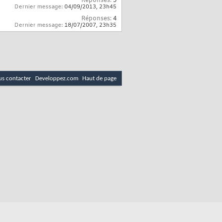
Réponses:
9
Dernier message:
04/09/2013,
23h45
Réponses:
4
Dernier message:
18/07/2007,
23h35
s contacter
Developpez.com
Haut de page