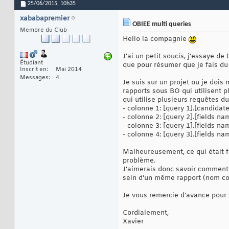
25/06/2015,
10h35
xababapremier
OBIEE multi queries
Membre du Club
Hello la compagnie
J'ai un petit soucis, j'essaye d
Étudiant
que pour résumer que je fais du 
Inscrit en
Mai 2014
Messages
4
Je suis sur un projet ou je dois
rapports sous BO qui utilisent 
qui utilise plusieurs requêtes du
- colonne 1: [query 1].[candida
- colonne 2: [query 2].[fields na
- colonne 3: [query 1].[fields na
- colonne 4: [query 3].[fields nam
Malheureusement, ce qui était f
problème.
J'aimerais donc savoir comment p
sein d'un même rapport (nom cor
Je vous remercie d'avance pour 
Cordialement,
Xavier