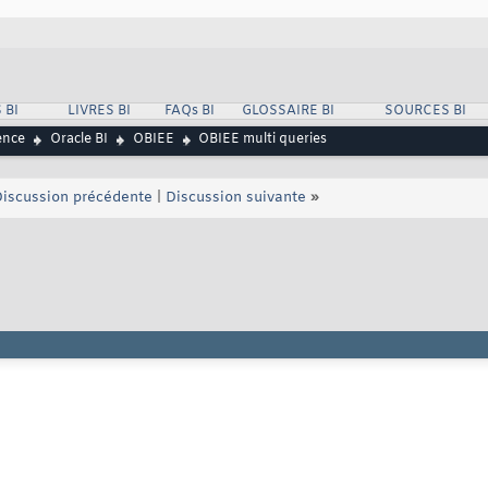
 BI
LIVRES BI
FAQs BI
GLOSSAIRE BI
SOURCES BI
ence
Oracle BI
OBIEE
OBIEE multi queries
iscussion précédente
|
Discussion suivante
»