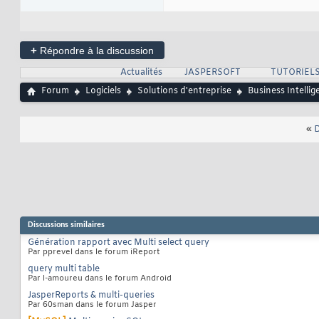
+
Répondre à la discussion
Actualités
JASPERSOFT
TUTORIELS
Forum
Logiciels
Solutions d'entreprise
Business Intellig
«
D
Discussions similaires
Génération rapport avec Multi select query
Par pprevel dans le forum iReport
query multi table
Par l-amoureu dans le forum Android
JasperReports & multi-queries
Par 60sman dans le forum Jasper