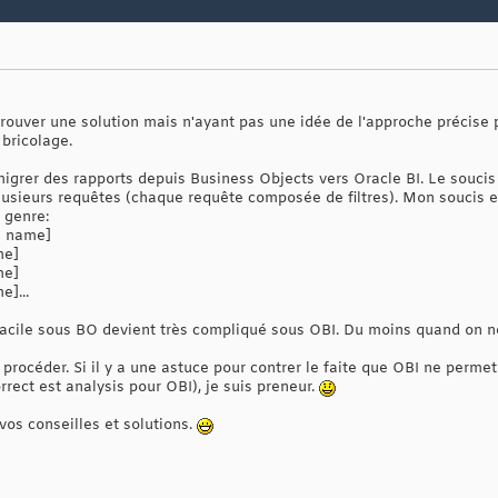
e trouver une solution mais n'ayant pas une idée de l'approche précis
bricolage.
 migrer des rapports depuis Business Objects vers Oracle BI. Le souci
plusieurs requêtes (chaque requête composée de filtres). Mon soucis e
 genre:
te name]
me]
me]
e]...
acile sous BO devient très compliqué sous OBI. Du moins quand on n
rocéder. Si il y a une astuce pour contrer le faite que OBI ne permet
rect est analysis pour OBI), je suis preneur.
vos conseilles et solutions.