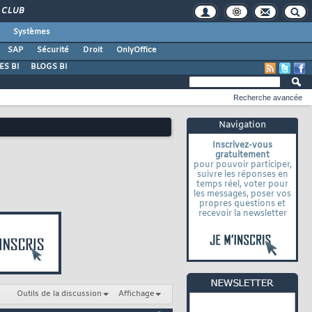
CLUB
Systèmes
SAP
Sécurité
Droit
OnlyOffice
S BI
BLOGS BI
Recherche avancée
Navigation
Inscrivez-vous
gratuitement
pour pouvoir participer,
suivre les réponses en
temps réel, voter pour
les messages, poser vos
propres questions et
recevoir la newsletter
Outils de la discussion
Affichage