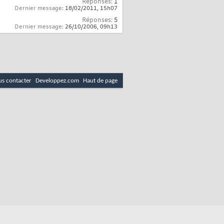
Réponses:
1
Dernier message:
18/02/2011,
15h07
Réponses:
5
Dernier message:
26/10/2006,
09h13
s contacter
Developpez.com
Haut de page