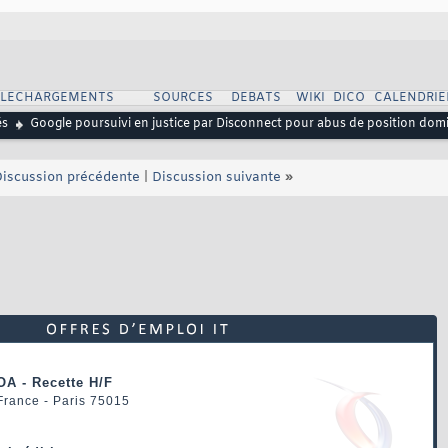
ELECHARGEMENTS
SOURCES
DEBATS
WIKI
DICO
CALENDRIE
és
Google poursuivi en justice par Disconnect pour abus de position dom
iscussion précédente
|
Discussion suivante
»
OA - Recette H/F
 France - Paris 75015