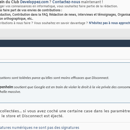
sein du Club
Developpez.com
?
Contactez-nous
maintenant !
er vos connaissances en informatique, vous souhaitez faire partie de la rédaction.
us faire part de vos envies de contributions :
raduction, Contribution dans la FAQ, Rédaction de news, interviews et témoignages, Organisa
on orthographique, etc.
.
tributions à nous faire ? Vous souhaitez en savoir davantage ?
N'hésitez pas à nous approch
cations sont tolérées parce qu’elles sont moins efficaces que Disconnect.
ppenheim
soutient que Google est en train de violer le droit à la vie privée des consom
helle massive.
ollectées... si vous avez coché une certaine case dans les paramètres
 le store et Disconnect est éjecté.
natures numériques ne sont pas des signatures