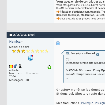
Vous avez envie de contribuer au 
Vous êtes passionné, vous souhaitez partag
Il suffit de vous porter volontaire et de no
Rédaction d'articles/cours/tutoriels, T
Relecture technique, Modération, Correcti
Vous avez d'autres propositions de con
26/06/2015,
10h56
Namica
Membre éclairé
Envoyé par
milkoseck
[B]...
Disconnect estime que ces appli
retraité
Le PDG de Disconnect
Casey O
Inscrit en
Novembre
sécurité dangereuses sur une éc
2004
...
Messages
389
Ghostery monétise les données c
Et donc oui, Ghostery reste dans
Mes traductions :
Pourquoi les sig