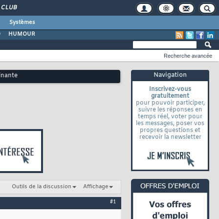
CLUB
Systèmes
O
HUMOUR
Recherche avancée
Navigation
inante
Inscrivez-vous
gratuitement
pour pouvoir participer,
suivre les réponses en
temps réel, voter pour
les messages, poser vos
propres questions et
recevoir la newsletter
Outils de la discussion
Affichage
#1