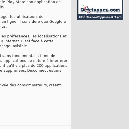
 le Play Store son application de
le.
éger les utilisateurs de
 en ligne. Il considère que Google a
nus.
es préférences, les localisations et
r Internet. C'est face à cette
çage invisible.
nt sans fondement. La firme de
es applications de nature à interférer
nt qu’il y a plus de 200 applications
été supprimées. Disconnect estime
 privée des consommateurs, créant