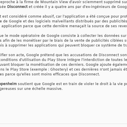
 reproche à la firme de Mountain View d'avoir sciemment supprimé sur
isée
Disconnect
et créée il y a quatre ans par d'ex-ingénieurs de Goog
 est considéré comme abusif, car l'application a été conçue pour prot
 de Google et des logiciels malveillants distribués par des publicités
 application parce que cette dernière menaçait la source de ses reve
e le mode opératoire de Google consiste à collecter les données sur l
afin de les monétiser par le biais de la vente de publicités ciblées su
is à supprimer les applications qui peuvent bloquer ce système de tra
tifier son acte, Google prétend que les accusations de Disconnect so
nditions d’utilisation du Play Store intègre l'interdiction de toutes l
uvant bloquer la monétisation de ces derniers. Google ajoute égaleme
ans le Play Store (exemple : Ghostery) et ces dernières n’ont jamais 
ées parce qu’elles sont moins efficaces que Disconnect.
ppenheim
soutient que Google est en train de violer le droit à la vie
ngereuses sur une échelle massive.