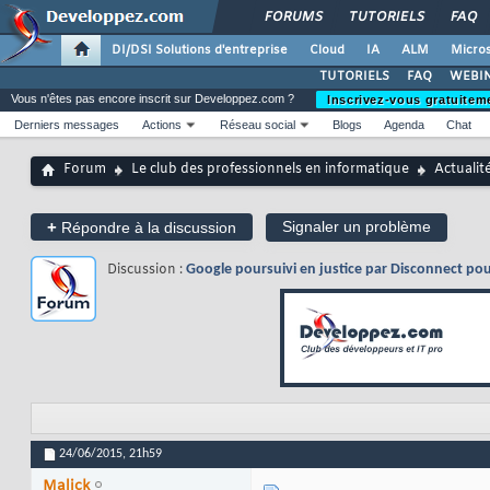
FORUMS
TUTORIELS
FAQ
DI/DSI Solutions d'entreprise
Cloud
IA
ALM
Micros
TUTORIELS
FAQ
WEBIN
Vous n'êtes pas encore inscrit sur Developpez.com ?
Inscrivez-vous gratuitem
Derniers messages
Actions
Réseau social
Blogs
Agenda
Chat
Forum
Le club des professionnels en informatique
Actualit
+
Signaler un problème
Répondre à la discussion
Discussion :
Google poursuivi en justice par Disconnect po
24/06/2015,
21h59
Malick