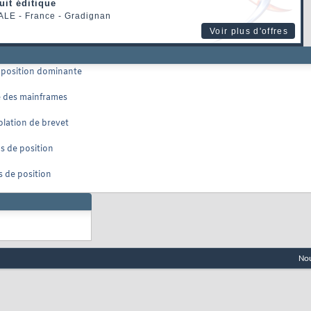
uit éditique
ALE
- France - Gradignan
Voir plus d'offres
e position dominante
é des mainframes
olation de brevet
us de position
s de position
Nou