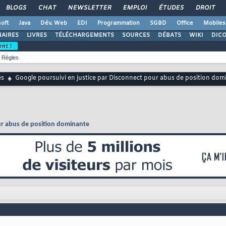
BLOGS
CHAT
NEWSLETTER
EMPLOI
ÉTUDES
DROIT
oft
Java
Dév. Web
EDI
Programmation
SGBD
Office
Mobiles
AIRES
LIVRES
TÉLÉCHARGEMENTS
SOURCES
DÉBATS
WIKI
DIC
ent !
Règles
és
Google poursuivi en justice par Disconnect pour abus de position dom
ur abus de position dominante