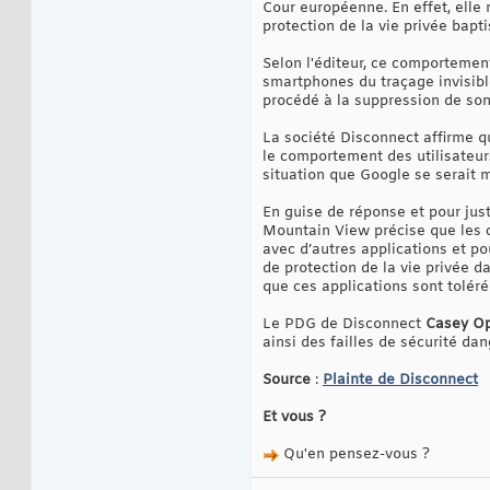
Cour européenne. En effet, elle
protection de la vie privée bapt
Selon l'éditeur, ce comportement
smartphones du traçage invisible
procédé à la suppression de son
La société Disconnect affirme qu
le comportement des utilisateurs 
situation que Google se serait m
En guise de réponse et pour jus
Mountain View précise que les co
avec d’autres applications et po
de protection de la vie privée d
que ces applications sont tolér
Le PDG de Disconnect
Casey O
ainsi des failles de sécurité da
Source
:
Plainte de Disconnect
Et vous ?
Qu'en pensez-vous ?