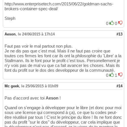
http://www.enterprisetech.com/2015/06/22/goldman-sachs-
brokers-container-spec-deal/
Steph
0
0
Aeson
,
le 24/06/2015 à 17h14
#13
Faut pas voir le mal partout non plus.
Je ne dis pas que c'est mal. Mais il ne faut pas croire que
toutes ces firmes les font car ils ont la philosophie du 'Libre' a la
Stallmann. Ils le font pour le profit c'est tous. Personellement je
n'y vois pas de mal vu que ca fait avancer les choses. Mais ils
font du profit sur le dos des developpeur de la communauté.
0
1
Mc geek
,
le 25/06/2015 à 01h09
#14
Pas d'accord avec toi
Aeson
!
Quand on s'engage à développer pour le libre (et donc pour moi
sous une license qui correspond à ça), ce que tu codes peut-
être réutilisé par tous ! C'est le principe du libre ! Ils ne font donc
pas du profit "sur le dos" du développeur, car cela implique que
le développeur n'est pas d'accord, or je viens de te montrer le