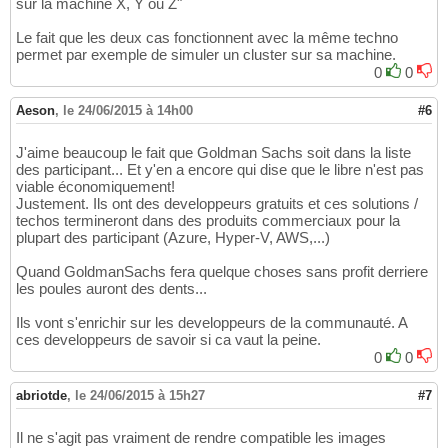
sur la machine X, Y ou Z"
Le fait que les deux cas fonctionnent avec la même techno
permet par exemple de simuler un cluster sur sa machine.
0
0
Aeson
,
le 24/06/2015 à 14h00
#6
J'aime beaucoup le fait que Goldman Sachs soit dans la liste
des participant... Et y'en a encore qui dise que le libre n'est pas
viable économiquement!
Justement. Ils ont des developpeurs gratuits et ces solutions /
techos termineront dans des produits commerciaux pour la
plupart des participant (Azure, Hyper-V, AWS,...)
Quand GoldmanSachs fera quelque choses sans profit derriere
les poules auront des dents...
Ils vont s'enrichir sur les developpeurs de la communauté. A
ces developpeurs de savoir si ca vaut la peine.
0
0
abriotde
,
le 24/06/2015 à 15h27
#7
Il ne s'agit pas vraiment de rendre compatible les images