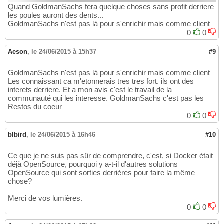
Quand GoldmanSachs fera quelque choses sans profit derriere
les poules auront des dents...
GoldmanSachs n'est pas là pour s'enrichir mais comme client
0
0
Aeson
,
le 24/06/2015 à 15h37
#9
GoldmanSachs n'est pas là pour s'enrichir mais comme client
Les connaissant ca m'etonnerais tres tres fort. ils ont des
interets derriere. Et a mon avis c'est le travail de la
communauté qui les interesse. GoldmanSachs c'est pas les
Restos du coeur
0
0
blbird
,
le 24/06/2015 à 16h46
#10
Ce que je ne suis pas sûr de comprendre, c'est, si Docker était
déjà OpenSource, pourquoi y a-t-il d'autres solutions
OpenSource qui sont sorties derrières pour faire la même
chose?
Merci de vos lumières.
0
0