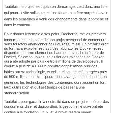
Toutefois, le projet nest quà son démarrage, cest donc une liste
qui pourrait vite sallonger, et il ne faudra pas être surpris de voir
dans les semaines à venir des changements dans lapproche et
dans le contenu.
Pour donner lexemple à ses pairs, Docker fournit les premiers
fondements sur la base de son projet personnel de conteneurs,
sans toutefois abandonner celui-ci, rassure-t-il. Un premier draft
du format à exploiter est issu des laboratoires Docker, et est
disponible comme élément de base de travail. Le créateur de
Docker, Solomon Hykes, se dit fier des avancées de Docker
qui a été adopté par plus de trois millions de développeurs. Il
évalue à plus de 40 000 le nombre dapplications publiées,
bâties sur sa technologie, et celles-ci ont été téléchargées près
de 500 millions de fois. Il poursuit en avançant que, dune façon
générale, les technologies des conteneurs connaissent un fort
taux dutilisation et quil est temps de passer à une
standardisation.
Toutefois, pour garantir la neutralité dans ce projet mené par des
concurrents dhier et daujourdhui, la gestion et le suivi ont été
confiés à la fondation Linux, et le projet restera ouvert.