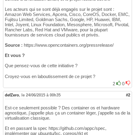
Les acteurs qui se sont déjà engagés sur le projet sont :
Amazon Web Services, Apcera, Cisco, CoreOS, Docker, EMC,
Fujitsu Limited, Goldman Sachs, Google, HP, Huawei, IBM,
Intel, Joyent, Linux Foundation, Mesosphere, Microsoft, Pivotal,
Rancher Labs, Red Hat and VMware, pour la plupart
fournisseurs de services cloud publics et privés.
Source :
https://www.opencontainers.org/pressrelease/
Et vous ?
Que pensez-vous de cette initiative ?
Croyez-vous en laboutissement de ce projet ?
2
0
defZero
,
le 24/06/2015 à 00h35
#2
Est-ce seulement possible ? Des container os et hardware
agnostique, j'appelle plus ça un container léger, j'appelle sa de la
virtualisation classique.
Et en passant la spec https://github.com/appc/spec,
implémenter par ubuuntu/lxc, coreos/rkt et