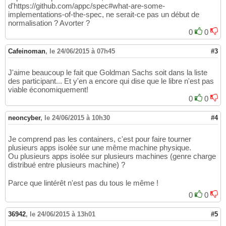
d'https://github.com/appc/spec#what-are-some-
implementations-of-the-spec, ne serait-ce pas un début de
normalisation ? Avorter ?
0
0
Cafeinoman
,
le 24/06/2015 à 07h45
#3
J'aime beaucoup le fait que Goldman Sachs soit dans la liste
des participant... Et y'en a encore qui dise que le libre n'est pas
viable économiquement!
0
0
neoncyber
,
le 24/06/2015 à 10h30
#4
Je comprend pas les containers, c'est pour faire tourner
plusieurs apps isolée sur une même machine physique.
Ou plusieurs apps isolée sur plusieurs machines (genre charge
distribué entre plusieurs machine) ?
Parce que lintérêt n'est pas du tous le même !
0
0
36942
,
le 24/06/2015 à 13h01
#5