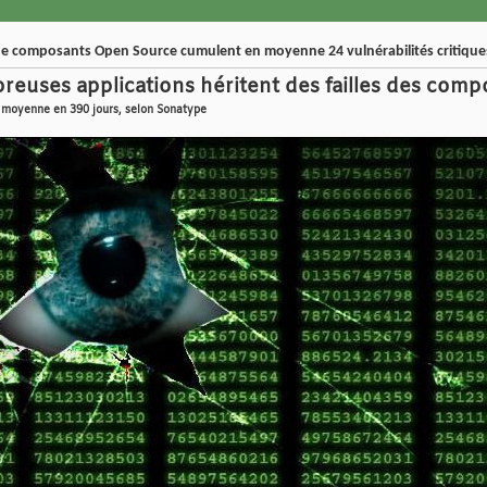
r de composants Open Source cumulent en moyenne 24 vulnérabilités critique
euses applications héritent des failles des compo
en moyenne en 390 jours, selon Sonatype