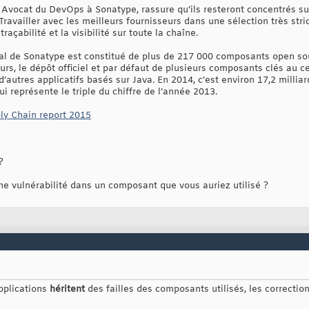
vocat du DevOps à Sonatype, rassure qu’ils resteront concentrés sur l
ravailler avec les meilleurs fournisseurs dans une sélection très stric
raçabilité et la visibilité sur toute la chaîne.
ral de Sonatype est constitué de plus de 217 000 composants open so
eurs, le dépôt officiel et par défaut de plusieurs composants clés au c
autres applicatifs basés sur Java. En 2014, c’est environ 17,2 millia
ui représente le triple du chiffre de l’année 2013.
ly Chain report 2015
?
ne vulnérabilité dans un composant que vous auriez utilisé ?
pplications
héritent
des failles des composants utilisés, les correctio