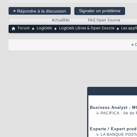
+
Signaler un problème
Répondre à la discussion
Actualités
FAQ Open Source
Forum
Logiciels
Logiciels Libres & Open Source
Les appl
«
D
Business Analyst - M
↳
PACIFICA
- Ile de
Experte / Expert prod
↳
LA BANQUE POST