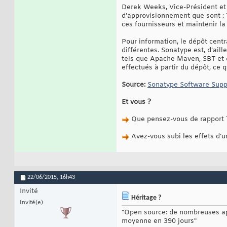
Derek Weeks, Vice-Président et A
d’approvisionnement que sont : T
ces fournisseurs et maintenir la t
Pour information, le dépôt cent
différentes. Sonatype est, d’aill
tels que Apache Maven, SBT et d’
effectués à partir du dépôt, ce q
Source:
Sonatype Software Supp
Et vous ?
Que pensez-vous de rapport 
Avez-vous subi les effets d’u
22/06/2015,
16h43
Invité
Héritage ?
Invité(e)
"Open source: de nombreuses a
moyenne en 390 jours"