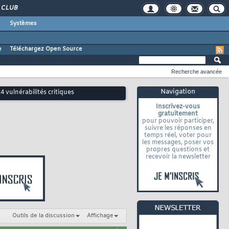
CLUB
Systèmes
e
Téléchargez Open Source
Recherche avancée
Navigation
vulnérabilités critiques
Inscrivez-vous
gratuitement
pour pouvoir participer,
suivre les réponses en
temps réel, voter pour
les messages, poser vos
propres questions et
recevoir la newsletter
Outils de la discussion
Affichage