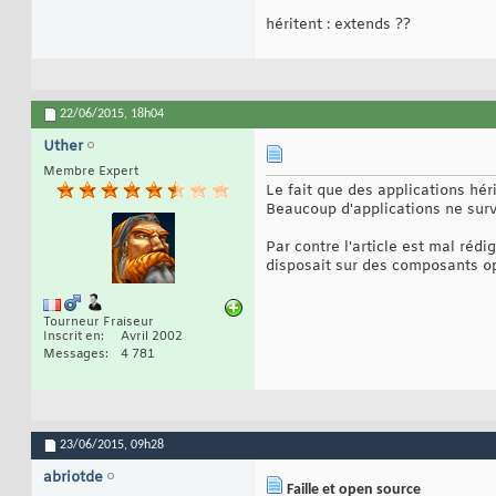
héritent : extends ??
22/06/2015,
18h04
Uther
Membre Expert
Le fait que des applications hér
Beaucoup d'applications ne surve
Par contre l'article est mal réd
disposait sur des composants ope
Tourneur Fraiseur
Inscrit en
Avril 2002
Messages
4 781
23/06/2015,
09h28
abriotde
Faille et open source