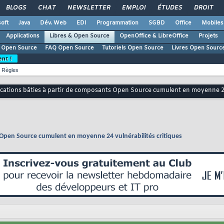
BLOGS
CHAT
NEWSLETTER
EMPLOI
ÉTUDES
DROIT
oft
Java
Dév. Web
EDI
Programmation
SGBD
Office
Mobiles
Applications
Libres & Open Source
OpenOffice & LibreOffice
Projets
 Open Source
FAQ Open Source
Tutoriels Open Source
Livres Open Sourc
ent !
Règles
ications bâties à partir de composants Open Source cumulent en moyenne 24 
s Open Source cumulent en moyenne 24 vulnérabilités critiques