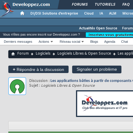
FORUMS
TUTORIELS
FAQ
DI/DSI Solutions d'entreprise
Cloud
IA
ALM
Micros
Actualités Open Source
Forum
Vous n'êtes pas encore inscrit sur Developpez.com ?
Inscrivez-vous gratuitem
Derniers messages
Actions
Réseau social
Blogs
Agenda
Chat
Forum
Logiciels
Logiciels Libres & Open Source
Les appl
+
Signaler un problème
Répondre à la discussion
Discussion :
Les applications bâties à partir de composant
Sujet :
Logiciels Libres & Open Source