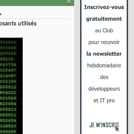
#1
s
sants utilisés