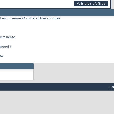
Voir plus d'offres
 en moyenne 24 vulnérabilités critiques
a imminente
urquoi ?
iew
Nou