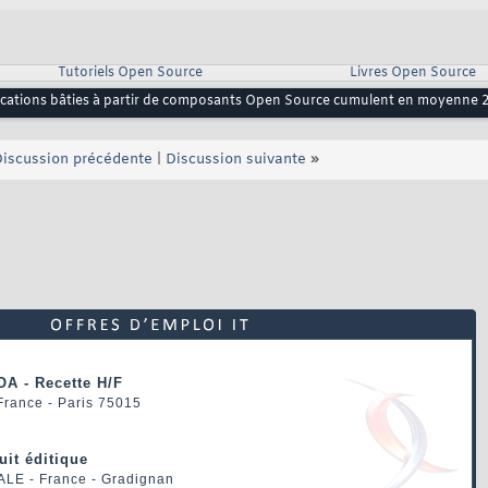
Tutoriels Open Source
Livres Open Source
ications bâties à partir de composants Open Source cumulent en moyenne 24 
iscussion précédente
|
Discussion suivante
»
OA - Recette H/F
 France - Paris 75015
uit éditique
ALE
- France - Gradignan