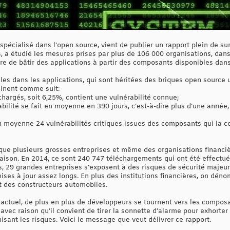
 spécialisé dans l’open source, vient de publier un rapport plein de su
is, a étudié les mesures prises par plus de 106 000 organisations, da
ière de bâtir des applications à partir des composants disponibles dans
lles dans les applications, qui sont héritées des briques open source u
linent comme suit:
hargés, soit 6,25%, contient une vulnérabilité connue;
abilité se fait en moyenne en 390 jours, c’est-à-dire plus d’une année
 moyenne 24 vulnérabilités critiques issues des composants qui la co
 que plusieurs grosses entreprises et même des organisations financi
aison. En 2014, ce sont 240 747 téléchargements qui ont été effectués
, 29 grandes entreprises s’exposent à des risques de sécurité majeu
mises à jour assez longs. En plus des institutions financières, on dé
t des constructeurs automobiles.
actuel, de plus en plus de développeurs se tournent vers les compos
t avec raison qu’il convient de tirer la sonnette d’alarme pour exhort
sant les risques. Voici le message que veut délivrer ce rapport.