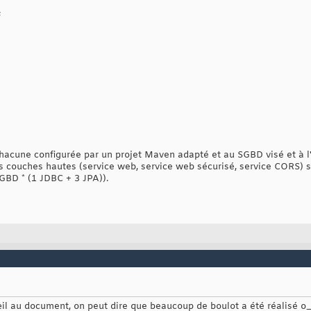
;
hacune configurée par un projet Maven adapté et au SGBD visé et à l
s couches hautes (service web, service web sécurisé, service CORS) s
GBD * (1 JDBC + 3 JPA)).
œil au document, on peut dire que beaucoup de boulot a été réalisé o