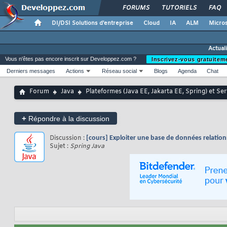
FORUMS
TUTORIELS
FAQ
DI/DSI Solutions d'entreprise
Cloud
IA
ALM
Micros
Actual
Vous n'êtes pas encore inscrit sur Developpez.com ?
Inscrivez-vous gratuitem
Derniers messages
Actions
Réseau social
Blogs
Agenda
Chat
Forum
Java
Plateformes (Java EE, Jakarta EE, Spring) et Se
+
Répondre à la discussion
Discussion :
[cours] Exploiter une base de données relation
Sujet :
Spring Java