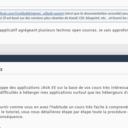
thub.com/OsgiliathEnterpri...giliath.parent
(ainsi que la documentation associée) pou
ci (il est basé sur des versions plus récentes de Karaf, CDI, blueprint, etc... et fourni l
applicatif agrégeant plusieurs technos open sources. Je vais approfond
EE
pe des applications JAVA EE sur la base de vos cours très intéressant
ifficultés à héberger mes applications surtout que les hébergeurs d'a
urnir comme vous en avez l'habitude un cours très facile à compren
le tutoriel, vous nous détaillerez étape par étape toute la procédure
conséquence.
,