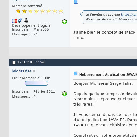
Membre confirmé
Je t'invites à regarder
https://gi
d'oublier SMX et d'utiliser celui-
Développement logiciel
Inscrit en
Mai 2005
J'aime bien le concept de stack 
Messages
74
l'info.
30/11/2015,
11h28
Mohrades
Hébergement Application JAVA 
Futur Membre du Club
Bonjour Monsieur Serge Tahe.
Inscrit en
Février 2011
Depuis quelque temps, Je dévelop
Messages
4
Néanmoins, J'éprouve quelques d
très rares.
Je vous demanderais de nous fo
d'une application JAVA EE. Dans 
JAVA EE que vous choisirez en 
Comptant sur votre promptitude