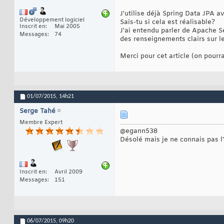
J'utilise déjà Spring Data JPA a
Développement logiciel
Sais-tu si cela est réalisable?
Inscrit en
Mai 2005
J'ai entendu parler de Apache Se
Messages
74
des renseignements clairs sur le
Merci pour cet article (on pourr
01/07/2015,
14h21
Serge Tahé
Membre Expert
@egann538
Désolé mais je ne connais pas l'
Inscrit en
Avril 2009
Messages
151
06/07/2015,
09h20