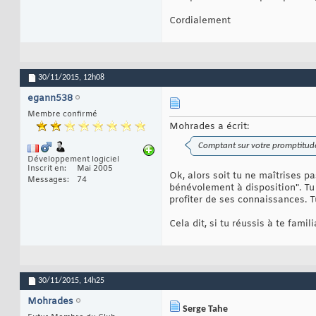
Cordialement
30/11/2015,
12h08
egann538
Membre confirmé
Mohrades a écrit:
Comptant sur votre promptitud
Développement logiciel
Inscrit en
Mai 2005
Ok, alors soit tu ne maîtrises p
Messages
74
bénévolement à disposition". Tu 
profiter de ses connaissances. T
Cela dit, si tu réussis à te fami
30/11/2015,
14h25
Mohrades
Serge Tahe