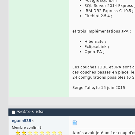
PostgreSQL 9.4 ;
SQL Server 2014 Express 
IBM DB2 Express C 10.5 ;
Firebird 2.5.4 ;
et trois implémentations JPA :
Hibernate ;
EclipseLink ;
OpenJPA ;
Les couches JDBC et JPA sont c
ces couches basses en place, le
24 configurations possibles (6 S
Serge Tahé, le 15 juin 2015
25/06/2015,
10h31
egann538
Membre confirmé
Après avoir jeté un 1er coup d’