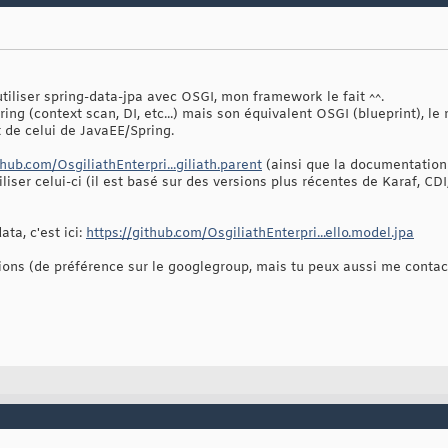
d'utiliser spring-data-jpa avec OSGI, mon framework le fait ^^.
spring (context scan, DI, etc...) mais son équivalent OSGI (blueprint),
 de celui de JavaEE/Spring.
thub.com/OsgiliathEnterpri...giliath.parent
(ainsi que la documentation
iser celui-ci (il est basé sur des versions plus récentes de Karaf, CDI,
ta, c'est ici:
https://github.com/OsgiliathEnterpri...ello.model.jpa
ions (de préférence sur le googlegroup, mais tu peux aussi me contac