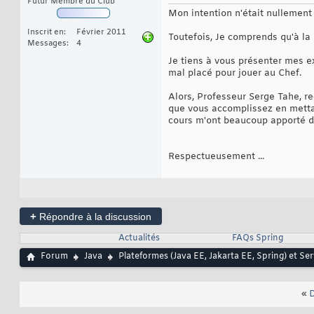
Futur Membre du Club
Mon intention n'était nullement d
Inscrit en
Février 2011
Toutefois, Je comprends qu'à la
Messages
4
Je tiens à vous présenter mes e
mal placé pour jouer au Chef.
Alors, Professeur Serge Tahe, r
que vous accomplissez en mettan
cours m'ont beaucoup apporté d
Respectueusement ...
+
Répondre à la discussion
Actualités
FAQs Spring
Forum
Java
Plateformes (Java EE, Jakarta EE, Spring) et Se
«
D