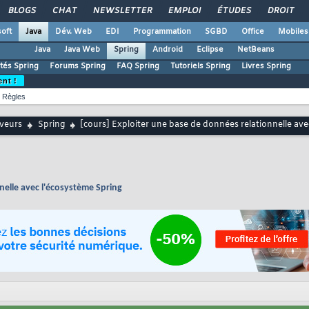
BLOGS
CHAT
NEWSLETTER
EMPLOI
ÉTUDES
DROIT
oft
Java
Dév. Web
EDI
Programmation
SGBD
Office
Mobiles
Java
Java Web
Spring
Android
Eclipse
NetBeans
ités Spring
Forums Spring
FAQ Spring
Tutoriels Spring
Livres Spring
ent !
Règles
rveurs
Spring
[cours] Exploiter une base de données relationnelle ave
nelle avec l'écosystème Spring