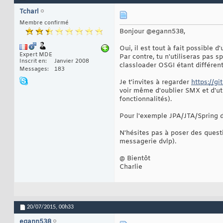
Tcharl
Membre confirmé
Bonjour @egann538,
Oui, il est tout à fait possible 
Expert MDE
Par contre, tu n'utiliseras pas 
Inscrit en
Janvier 2008
classloader OSGI étant différent
Messages
183
Je t'invites à regarder
https://gi
voir même d'oublier SMX et d'util
fonctionnalités).
Pour l'exemple JPA/JTA/Spring da
N'hésites pas à poser des quest
messagerie dvlp).
@ Bientôt
Charlie
20/07/2015,
00h33
egann538