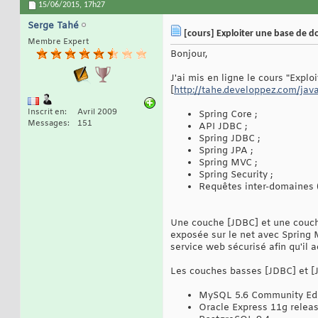
15/06/2015,
17h27
Serge Tahé
[cours] Exploiter une base de d
Membre Expert
Bonjour,
J'ai mis en ligne le cours "Expl
[
http://tahe.developpez.com/jav
Inscrit en
Avril 2009
Spring Core ;
Messages
151
API JDBC ;
Spring JDBC ;
Spring JPA ;
Spring MVC ;
Spring Security ;
Requêtes inter-domaines 
Une couche [JDBC] et une couche
exposée sur le net avec Spring 
service web sécurisé afin qu'il 
Les couches basses [JDBC] et [J
MySQL 5.6 Community Edit
Oracle Express 11g releas