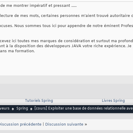
e me montrer impératif et pressant ......
 lecture de mes mots, certaines personnes m'aient trouvé autoritaire
xcuses. Nous sommes tous ici pour appendre de notre éminent Profess
ecevez ici toutes mes marques de considération et surtout ma profonde
t à la disposition des développeurs JAVA votre riche expérience. Je
ans ma formation.
Tutoriels Spring
Livres Spring
rveurs
Spring
[cours] Exploiter une base de données relationnelle ave
iscussion précédente
|
Discussion suivante
»