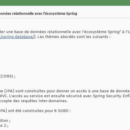
onnées relationnelle avec l'écosystème Spring
oiter une base de données relationnelle avec l'écosystème Spring" à l'
a/spring-database/
]. Les thèmes abordés sont les suivants :
(CORS) ;
 [JPA] sont construites pour donner un accès à une base de données 
MVC. L'accès au service est ensuite sécurisé avec Spring Security. En
accepte des requêtes inter-domaines.
PA] ont été construites pour 6 SGBD :
ion ;
e 2 ;