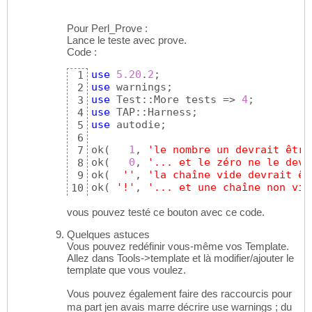
Pour Perl_Prove :
Lance le teste avec prove.
Code :
use
5.20
.
2
1
use
2
use
 Test::More tests => 
4
3
use
4
use
 autodie;

5
6
ok
(
1
, 
'le nombre un devrait être
7
ok
(
0
, 
'... et le zéro ne le devr
8
ok
(
''
, 
'la chaîne vide devrait êt
9
ok
(
'!'
, 
'... et une chaîne non vid
10
11
vous pouvez testé ce bouton avec ce code.
done_testing
(
)
;
12
Quelques astuces
Vous pouvez redéfinir vous-même vos Template.
Allez dans Tools->template et là modifier/ajouter le
template que vous voulez.
Vous pouvez également faire des raccourcis pour
ma part jen avais marre décrire use warnings ; du