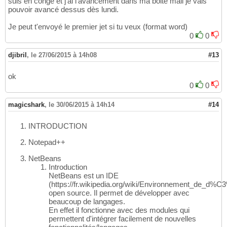
suis en congé et j'ai l'avancement dans ma boite mail je vais
pouvoir avancé dessus dès lundi.
Je peut t'envoyé le premier jet si tu veux (format word)
0
0
djibril
,
le 27/06/2015 à 14h08
#13
ok
0
0
magicshark
,
le 30/06/2015 à 14h14
#14
INTRODUCTION
Notepad++
NetBeans
Introduction
NetBeans est un IDE
(https://fr.wikipedia.org/wiki/Environnement_de_d
open source. Il permet de développer avec
beaucoup de langages.
En effet il fonctionne avec des modules qui
permettent d'intégrer facilement de nouvelles