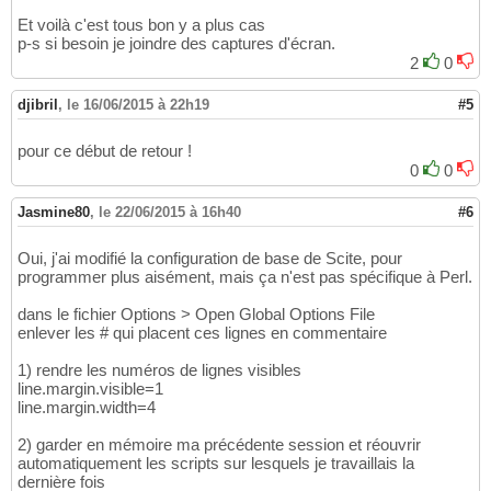
Et voilà c'est tous bon y a plus cas
p-s si besoin je joindre des captures d'écran.
2
0
djibril
,
le 16/06/2015 à 22h19
#5
pour ce début de retour !
0
0
Jasmine80
,
le 22/06/2015 à 16h40
#6
Oui, j'ai modifié la configuration de base de Scite, pour
programmer plus aisément, mais ça n'est pas spécifique à Perl.
dans le fichier Options > Open Global Options File
enlever les # qui placent ces lignes en commentaire
1) rendre les numéros de lignes visibles
line.margin.visible=1
line.margin.width=4
2) garder en mémoire ma précédente session et réouvrir
automatiquement les scripts sur lesquels je travaillais la
dernière fois