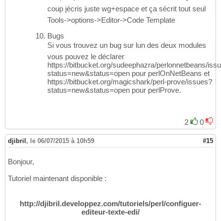
coup jécris juste wg+espace et ça sécrit tout seul
Tools->options->Editor->Code Template
Bugs
Si vous trouvez un bug sur lun des deux modules
vous pouvez le déclarer
https://bitbucket.org/sudeephazra/perlonnetbeans/iss
status=new&status=open pour perlOnNetBeans et
https://bitbucket.org/magicshark/perl-prove/issues?
status=new&status=open pour perlProve.
2
0
djibril
,
le 06/07/2015 à 10h59
#15
Bonjour,
Tutoriel maintenant disponible :
http://djibril.developpez.com/tutoriels/perl/configuer-
editeur-texte-edi/