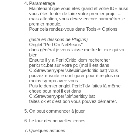
Paramétrage
Maintenant que vous êtes grand et votre IDE aussi
vous êtes tenter de faire votre premier projet ...
mais attention, vous devez encore paramétrer le
premier module.
Pour cela rendez-vous dans Tools-> Options
(juste en dessous de Plugins)
Onglet "Perl On NetBeans"
dans général je vous laisse mettre le .exe qui va
bien.
Ensuite il y a Perl::Critic idem rechercher
perlcritic.bat sur votre pc (moi il est dans
C:\Strawberry\perl\site\bin\perlcritic.bat) vous
pouvez ensuite le configurer pour être plus ou
moins sympa avec vous.
Puis le dernier onglet Perl::Tidy faites là même
chose pour moi il est dans
C:\Strawberry\perl\bin\perltidy.bat
faites ok et c'est bon vous pouvez démarrer.
On peut commencer à jouer
Le tour des nouvelles icones
Quelques astuces