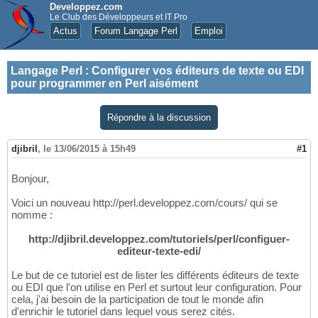
Developpez.com
Le Club des Développeurs et IT Pro
Actus
Forum Langage Perl
Emploi
Langage Perl
:
Configurer vos éditeurs de texte ou EDI
pour programmer en Perl aisément
Répondre à la discussion
djibril
,
le 13/06/2015 à 15h49
#1
Bonjour,
Voici un nouveau http://perl.developpez.com/cours/ qui se
nomme :
http://djibril.developpez.com/tutoriels/perl/configuer-
editeur-texte-edi/
Le but de ce tutoriel est de lister les différents éditeurs de texte
ou EDI que l'on utilise en Perl et surtout leur configuration. Pour
cela, j'ai besoin de la participation de tout le monde afin
d'enrichir le tutoriel dans lequel vous serez cités.