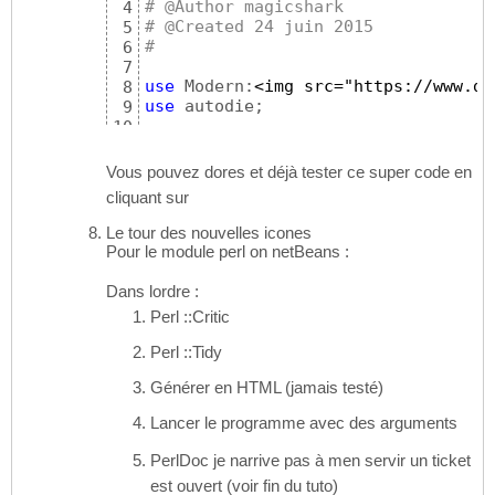
# @Author magicshark
4
# @Created 24 juin 2015
5
#
6
7
use
 Modern:
<img src="https://www.de
8
use
 autodie;

9
10
say ‘toto’;
11
Vous pouvez dores et déjà tester ce super code en
cliquant sur
Le tour des nouvelles icones
Pour le module perl on netBeans :
Dans lordre :
Perl ::Critic
Perl ::Tidy
Générer en HTML (jamais testé)
Lancer le programme avec des arguments
PerlDoc je narrive pas à men servir un ticket
est ouvert (voir fin du tuto)