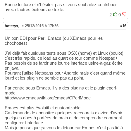
Bonne lecture et n'hésitez pas si vous souhaitez contribuer
avec d'autres éditeurs de texte.
2
0
hotcryx
,
le 25/12/2015 à 17h36
#16
Un bon EDI pour Perl: Emacs (ou XEmacs pour les
chochottes)
J'ai déjà fait quelques tests sous OSX (home) et Linux (boulot),
c'est très rapide, ce load au quart de tour comme Notepad++.
Pas besoin de se farcir une lourde interface usine-à-gaz écrite
en java.
Pourtant j'utlise Netbeans pour Android mais c'est quand même
lourd et les plugin ne semble pas au point.
Par contre sous Emacs, il y a des plugins et le plugin cperl-
mode.
http://www.emacswiki.org/emacs/CPerlMode
Emacs est plus évolutif et customizable.
Ca demande de connaître quelques raccourcis clavier, d'avoir
quelques docs à portées de main et de comprendre comment
configurer l'interface.
Mais je pense que ça vous le détour car Emacs n'est pas lié à