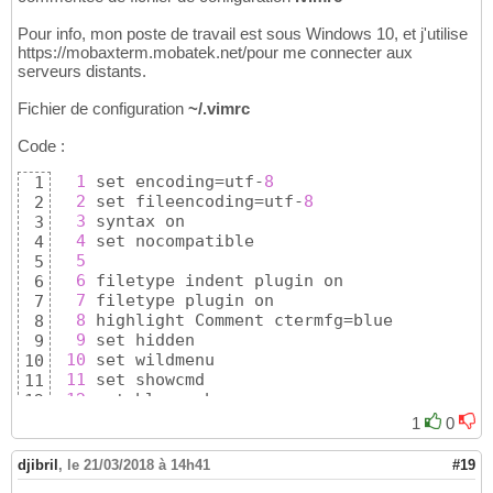
Pour info, mon poste de travail est sous Windows 10, et j'utilise
https://mobaxterm.mobatek.net/pour me connecter aux
serveurs distants.
Fichier de configuration
~/.vimrc
Code :
1
 set encoding=utf-
8
1
2
 set fileencoding=utf-
8
2
3
 syntax on

3
4
 set nocompatible

4
5
5
6
 filetype indent plugin on

6
7
 filetype plugin on

7
8
 highlight Comment ctermfg=blue

8
9
 set hidden

9
10
 set wildmenu

10
11
 set showcmd

11
12
 set hlsearch

12
13
 set ignorecase

13
1
0
14
 set smartcase

14
15
 set backspace=indent,eol,
start
15
djibril
,
le 21/03/2018 à 14h41
#19
16
 set nostartofline

16