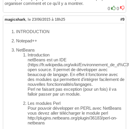
organiser comment et ce qu'il y a montrer.
0
0
magicshark
,
le 23/06/2015 à 18h25
#9
INTRODUCTION
Notepad++
NetBeans
Introduction
netBeans est un IDE
(https://fr.wikipedia.org/wiki/Environnement_de_d
open source. Il permet de développer avec
beaucoup de langage. En effet il fonctionne avec
des modules qui permettent d'intégrer facilement de
nouvelles fonctionnalités/langages.
Perl ne faisant pas exception (pour un fois) il va
falloir passer par un module.
Les modules Perl
Pour pouvoir développer en PERL avec NetBeans
vous devez aller télécharger le module perl
http://plugins.netbeans.org/plugin/36183/perl-on-
netbeans