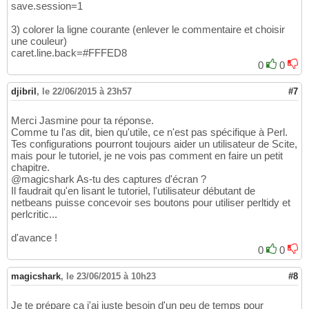
save.session=1
3) colorer la ligne courante (enlever le commentaire et choisir
une couleur)
caret.line.back=#FFFED8
0
0
djibril
,
le 22/06/2015 à 23h57
#7
Merci Jasmine pour ta réponse.
Comme tu l'as dit, bien qu'utile, ce n'est pas spécifique à Perl.
Tes configurations pourront toujours aider un utilisateur de Scite,
mais pour le tutoriel, je ne vois pas comment en faire un petit
chapitre.
@magicshark As-tu des captures d'écran ?
Il faudrait qu'en lisant le tutoriel, l'utilisateur débutant de
netbeans puisse concevoir ses boutons pour utiliser perltidy et
perlcritic...
d'avance !
0
0
magicshark
,
le 23/06/2015 à 10h23
#8
Je te prépare ça j'ai juste besoin d'un peu de temps pour