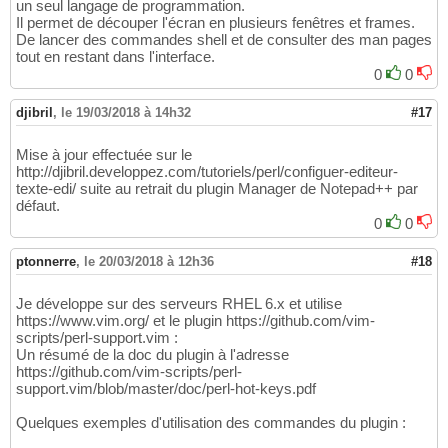
un seul langage de programmation.
Il permet de découper l'écran en plusieurs fenêtres et frames.
De lancer des commandes shell et de consulter des man pages
tout en restant dans l'interface.
0
0
djibril
,
le 19/03/2018 à 14h32
#17
Mise à jour effectuée sur le
http://djibril.developpez.com/tutoriels/perl/configuer-editeur-
texte-edi/ suite au retrait du plugin Manager de Notepad++ par
défaut.
0
0
ptonnerre
,
le 20/03/2018 à 12h36
#18
Je développe sur des serveurs RHEL 6.x et utilise
https://www.vim.org/ et le plugin https://github.com/vim-
scripts/perl-support.vim :
Un résumé de la doc du plugin à l'adresse
https://github.com/vim-scripts/perl-
support.vim/blob/master/doc/perl-hot-keys.pdf
Quelques exemples d'utilisation des commandes du plugin :