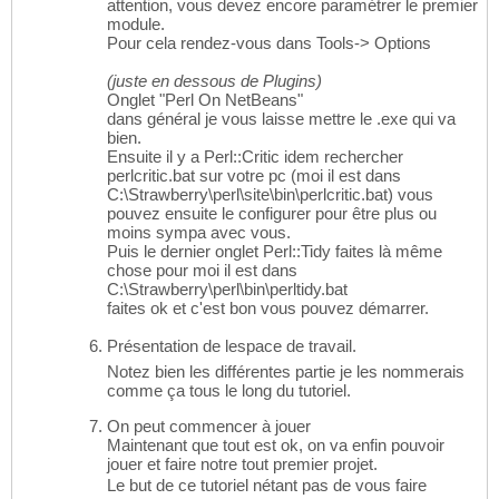
attention, vous devez encore paramétrer le premier
module.
Pour cela rendez-vous dans Tools-> Options
(juste en dessous de Plugins)
Onglet "Perl On NetBeans"
dans général je vous laisse mettre le .exe qui va
bien.
Ensuite il y a Perl::Critic idem rechercher
perlcritic.bat sur votre pc (moi il est dans
C:\Strawberry\perl\site\bin\perlcritic.bat) vous
pouvez ensuite le configurer pour être plus ou
moins sympa avec vous.
Puis le dernier onglet Perl::Tidy faites là même
chose pour moi il est dans
C:\Strawberry\perl\bin\perltidy.bat
faites ok et c'est bon vous pouvez démarrer.
Présentation de lespace de travail.
Notez bien les différentes partie je les nommerais
comme ça tous le long du tutoriel.
On peut commencer à jouer
Maintenant que tout est ok, on va enfin pouvoir
jouer et faire notre tout premier projet.
Le but de ce tutoriel nétant pas de vous faire