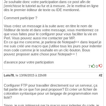
Je souhaite donc votre participation dans ce post afin de
j'enrichisse le tutoriel au fur et à mesure. Je le mettrai en ligne
dès le premier éditeur de texte ou IDE mentionné.
Comment participer ?
Vous créez un message à la suite avec en titre le nom de
l'éditeur de texte et dans votre message, vous mentionnez ce
que vous faites pour le configurer pour vous faciliter la vie en
Perl. Vous pouvez aussi me contacter par MP.
En ce qui me concerne, je parlerai de Notepad++ dans lequel je
me suis créé une macro que j'utilise tous les jours pour indenter
mon code comme je le souhaite en un clic-bouton. Bous
pouvez proposer autre chose pour Notepad++ !
d'avance pour votre participation
7
0
Lolo78
,
le 13/06/2015 à 22h08
#2
Configurer FTP pour travailler directement sur un serveur, ça
fait partie de ce que l'on peut proposer? Et créer un fichier de
coloration syntaxique pour un langage de programmation non
listé?
Sinon, je suis intéressé par ta macro pour indenter du code, je