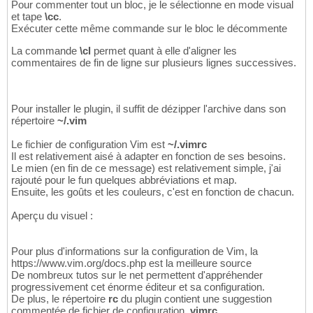
Pour commenter tout un bloc, je le sélectionne en mode visual
et tape
\cc
.
Exécuter cette même commande sur le bloc le décommente
La commande
\cl
permet quant à elle d'aligner les
commentaires de fin de ligne sur plusieurs lignes successives.
Pour installer le plugin, il suffit de dézipper l'archive dans son
répertoire
~/.vim
Le fichier de configuration Vim est
~/.vimrc
Il est relativement aisé à adapter en fonction de ses besoins.
Le mien (en fin de ce message) est relativement simple, j'ai
rajouté pour le fun quelques abbréviations et map.
Ensuite, les goûts et les couleurs, c'est en fonction de chacun.
Aperçu du visuel :
Pour plus d'informations sur la configuration de Vim, la
https://www.vim.org/docs.php est la meilleure source
De nombreux tutos sur le net permettent d'appréhender
progressivement cet énorme éditeur et sa configuration.
De plus, le répertoire
rc
du plugin contient une suggestion
commentée de fichier de configuration
.vimrc