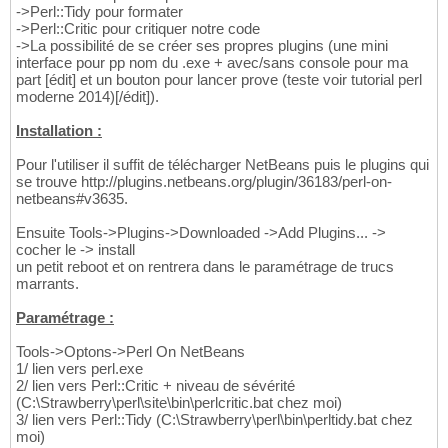
->Perl::Tidy pour formater
->Perl::Critic pour critiquer notre code
->La possibilité de se créer ses propres plugins (une mini
interface pour pp nom du .exe + avec/sans console pour ma
part [édit] et un bouton pour lancer prove (teste voir tutorial perl
moderne 2014)[/édit]).
Installation :
Pour l'utiliser il suffit de télécharger NetBeans puis le plugins qui
se trouve http://plugins.netbeans.org/plugin/36183/perl-on-
netbeans#v3635.
Ensuite Tools->Plugins->Downloaded ->Add Plugins... ->
cocher le -> install
un petit reboot et on rentrera dans le paramétrage de trucs
marrants.
Paramétrage :
Tools->Optons->Perl On NetBeans
1/ lien vers perl.exe
2/ lien vers Perl::Critic + niveau de sévérité
(C:\Strawberry\perl\site\bin\perlcritic.bat chez moi)
3/ lien vers Perl::Tidy (C:\Strawberry\perl\bin\perltidy.bat chez
moi)