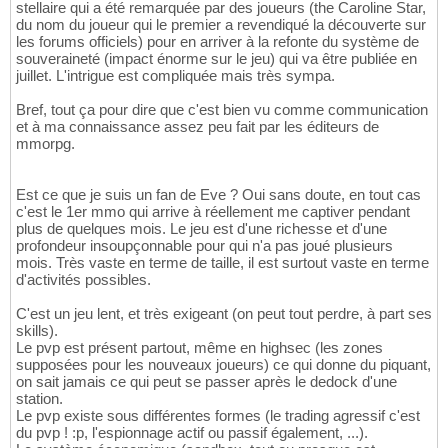
stellaire qui a été remarquée par des joueurs (the Caroline Star,
du nom du joueur qui le premier a revendiqué la découverte sur
les forums officiels) pour en arriver à la refonte du système de
souveraineté (impact énorme sur le jeu) qui va être publiée en
juillet. L'intrigue est compliquée mais très sympa.
Bref, tout ça pour dire que c'est bien vu comme communication
et à ma connaissance assez peu fait par les éditeurs de
mmorpg.
Est ce que je suis un fan de Eve ? Oui sans doute, en tout cas
c'est le 1er mmo qui arrive à réellement me captiver pendant
plus de quelques mois. Le jeu est d'une richesse et d'une
profondeur insoupçonnable pour qui n'a pas joué plusieurs
mois. Très vaste en terme de taille, il est surtout vaste en terme
d'activités possibles.
C'est un jeu lent, et très exigeant (on peut tout perdre, à part ses
skills).
Le pvp est présent partout, même en highsec (les zones
supposées pour les nouveaux joueurs) ce qui donne du piquant,
on sait jamais ce qui peut se passer après le dedock d'une
station.
Le pvp existe sous différentes formes (le trading agressif c'est
du pvp ! :p, l'espionnage actif ou passif également, ...).