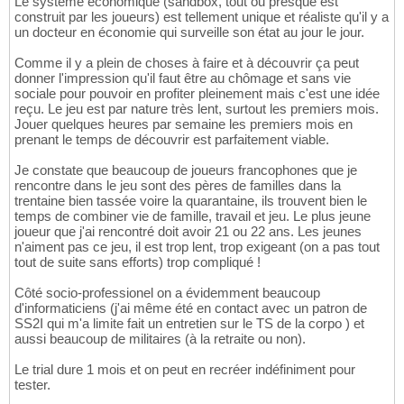
Le système économique (sandbox, tout ou presque est
construit par les joueurs) est tellement unique et réaliste qu'il y a
un docteur en économie qui surveille son état au jour le jour.
Comme il y a plein de choses à faire et à découvrir ça peut
donner l'impression qu'il faut être au chômage et sans vie
sociale pour pouvoir en profiter pleinement mais c'est une idée
reçu. Le jeu est par nature très lent, surtout les premiers mois.
Jouer quelques heures par semaine les premiers mois en
prenant le temps de découvrir est parfaitement viable.
Je constate que beaucoup de joueurs francophones que je
rencontre dans le jeu sont des pères de familles dans la
trentaine bien tassée voire la quarantaine, ils trouvent bien le
temps de combiner vie de famille, travail et jeu. Le plus jeune
joueur que j'ai rencontré doit avoir 21 ou 22 ans. Les jeunes
n'aiment pas ce jeu, il est trop lent, trop exigeant (on a pas tout
tout de suite sans efforts) trop compliqué !
Côté socio-professionel on a évidemment beaucoup
d'informaticiens (j'ai même été en contact avec un patron de
SS2I qui m'a limite fait un entretien sur le TS de la corpo ) et
aussi beaucoup de militaires (à la retraite ou non).
Le trial dure 1 mois et on peut en recréer indéfiniment pour
tester.