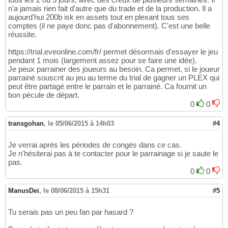
n'a jamais rien fait d'autre que du trade et de la production. Il a
aujourd'hui 200b isk en assets tout en plexant tous ses
comptes (il ne paye donc pas d'abonnement). C'est une belle
réussite.
https://trial.eveonline.com/fr/ permet désormais d'essayer le jeu
pendant 1 mois (largement assez pour se faire une idée).
Je peux parrainer des joueurs au besoin. Ca permet, si le joueur
parrainé souscrit au jeu au terme du trial de gagner un PLEX qui
peut être partagé entre le parrain et le parrainé. Ca fournit un
bon pécule de départ.
0
0
transgohan
,
le 05/06/2015 à 14h03
#4
Je verrai après les périodes de congés dans ce cas.
Je n'hésiterai pas à te contacter pour le parrainage si je saute le
pas.
0
0
ManusDei
,
le 08/06/2015 à 15h31
#5
Tu serais pas un peu fan par hasard ?