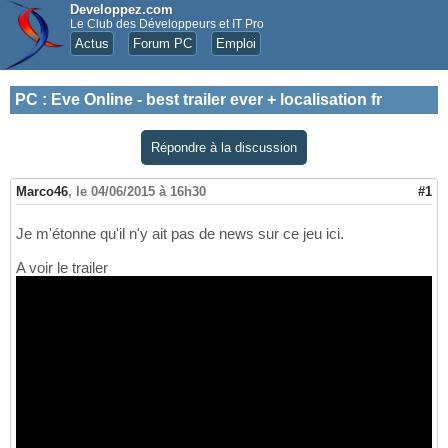
Developpez.com
Le Club des Développeurs et IT Pro
Actus
Forum PC
Emploi
PC
:
Eve Online - best trailer ever + localisation fr
Répondre à la discussion
Marco46
,
le 04/06/2015 à 16h30
#1
Je m'étonne qu'il n'y ait pas de news sur ce jeu ici.
A voir le trailer