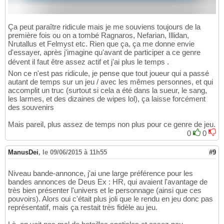
Ça peut paraître ridicule mais je me souviens toujours de la
première fois ou on a tombé Ragnaros, Nefarian, Illidan,
Nrutallus et Felmyst etc. Rien que ça, ça me donne envie
d'essayer, après j'imagine qu'avant de participer a ce genre
dévent il faut être assez actif et j'ai plus le temps .
Non ce n'est pas ridicule, je pense que tout joueur qui a passé
autant de temps sur un jeu / avec les mêmes personnes, et qui
accomplit un truc (surtout si cela a été dans la sueur, le sang,
les larmes, et des dizaines de wipes lol), ça laisse forcément
des souvenirs
Mais pareil, plus assez de temps non plus pour ce genre de jeu.
0
0
ManusDei
,
le 09/06/2015 à 11h55
#9
Niveau bande-annonce, j'ai une large préférence pour les
bandes annonces de Deus Ex : HR, qui avaient l'avantage de
très bien présenter l'univers et le personnage (ainsi que ces
pouvoirs). Alors oui c'était plus joli que le rendu en jeu donc pas
représentatif, mais ça restait très fidèle au jeu.