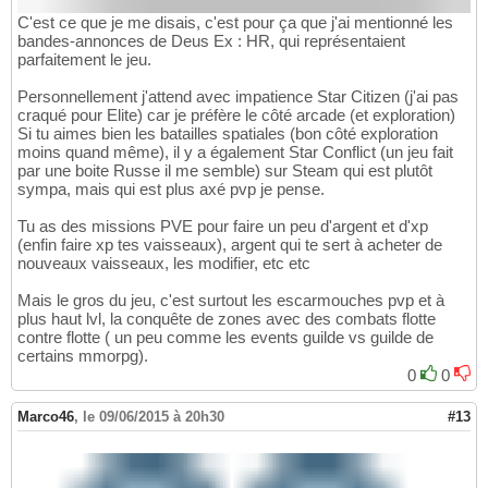
C'est ce que je me disais, c'est pour ça que j'ai mentionné les
bandes-annonces de Deus Ex : HR, qui représentaient
parfaitement le jeu.
Personnellement j'attend avec impatience Star Citizen (j'ai pas
craqué pour Elite) car je préfère le côté arcade (et exploration)
Si tu aimes bien les batailles spatiales (bon côté exploration
moins quand même), il y a également Star Conflict (un jeu fait
par une boite Russe il me semble) sur Steam qui est plutôt
sympa, mais qui est plus axé pvp je pense.
Tu as des missions PVE pour faire un peu d'argent et d'xp
(enfin faire xp tes vaisseaux), argent qui te sert à acheter de
nouveaux vaisseaux, les modifier, etc etc
Mais le gros du jeu, c'est surtout les escarmouches pvp et à
plus haut lvl, la conquête de zones avec des combats flotte
contre flotte ( un peu comme les events guilde vs guilde de
certains mmorpg).
0
0
Marco46
,
le 09/06/2015 à 20h30
#13