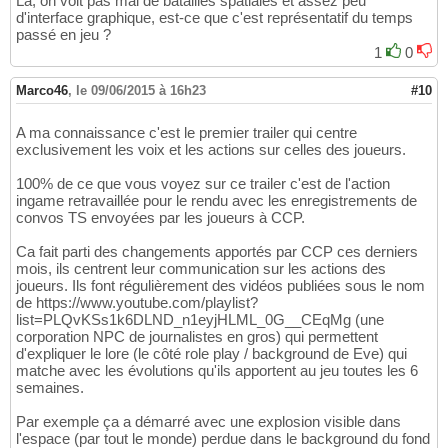
Là, on voit pas mal de batailles spatiales et assez peu
d'interface graphique, est-ce que c'est représentatif du temps
passé en jeu ?
1
0
Marco46
,
le 09/06/2015 à 16h23
#10
A ma connaissance c'est le premier trailer qui centre
exclusivement les voix et les actions sur celles des joueurs.
100% de ce que vous voyez sur ce trailer c'est de l'action
ingame retravaillée pour le rendu avec les enregistrements de
convos TS envoyées par les joueurs à CCP.
Ca fait parti des changements apportés par CCP ces derniers
mois, ils centrent leur communication sur les actions des
joueurs. Ils font régulièrement des vidéos publiées sous le nom
de https://www.youtube.com/playlist?
list=PLQvKSs1k6DLND_n1eyjHLML_0G__CEqMg (une
corporation NPC de journalistes en gros) qui permettent
d'expliquer le lore (le côté role play / background de Eve) qui
matche avec les évolutions qu'ils apportent au jeu toutes les 6
semaines.
Par exemple ça a démarré avec une explosion visible dans
l'espace (par tout le monde) perdue dans le background du fond