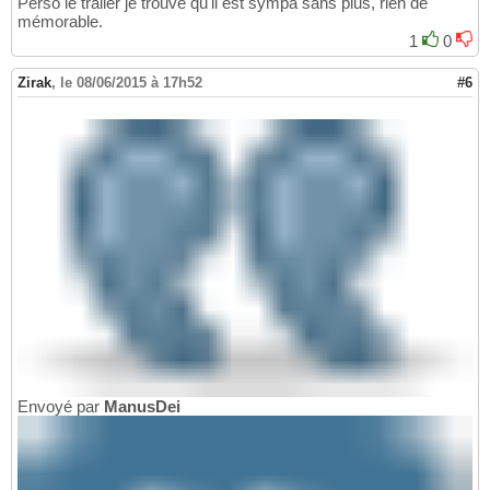
Perso le trailer je trouve qu'il est sympa sans plus, rien de
mémorable.
1
0
Zirak
,
le 08/06/2015 à 17h52
#6
Envoyé par
ManusDei