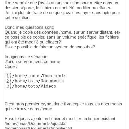
Il me semble que j'avais vu une solution pour mettre dans un
dossier séparer, le fichiers qui ont été modifier ou effacer.
Je n'ai plus de trace de ce que j'avais essayer sans opte pour
cette solution.
Donc mes questions sont:
Quand je copie des données /home, sur un server distant, es-
ce possible de copier, sans un volume spécifique, les fichiers
qui ont été modifié ou effacer?
Es-ce possible de faire un system de snapshot?
Imaginons ce sénarion:
J'ai un serveur avec ce home
Code :
/
home
/
jonas
/
1
/
home
/
toto
/
2
/
home
/
toto
/
Videos
3
C'est mon premier rsync, donc il va copier tous les documents
qui se trouve dans /home
Ensuite jonas ajoute un fichier et modifier un fichier existant
/home/jonas/Documents/ajout.txt
/home/jonas/Documents/modifier.txt