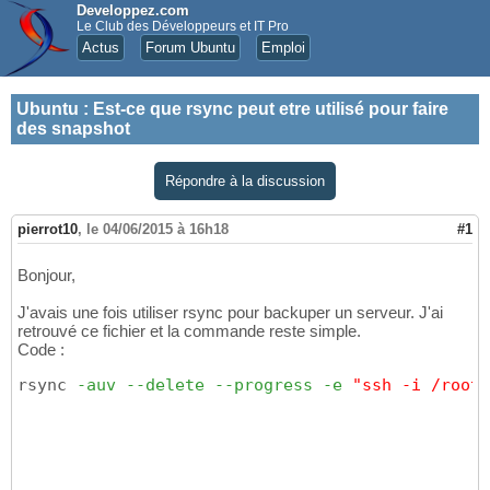
Developpez.com
Le Club des Développeurs et IT Pro
Actus
Forum Ubuntu
Emploi
Ubuntu
:
Est-ce que rsync peut etre utilisé pour faire
des snapshot
Répondre à la discussion
pierrot10
,
le 04/06/2015 à 16h18
#1
Bonjour,
J'avais une fois utiliser rsync pour backuper un serveur. J'ai
retrouvé ce fichier et la commande reste simple.
Code :
rsync 
-auv
--delete
--progress
-e
"ssh -i /root/