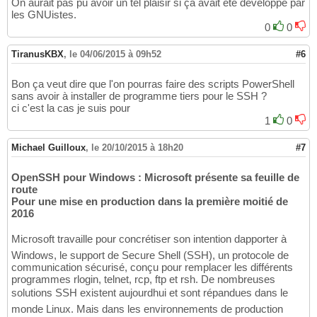
On aurait pas pu avoir un tel plaisir si ça avait été développé par
les GNUistes.
0
0
TiranusKBX
,
le 04/06/2015 à 09h52
#6
Bon ça veut dire que l'on pourras faire des scripts PowerShell
sans avoir à installer de programme tiers pour le SSH ?
ci c'est la cas je suis pour
1
0
Michael Guilloux
,
le 20/10/2015 à 18h20
#7
OpenSSH pour Windows : Microsoft présente sa feuille de
route
Pour une mise en production dans la première moitié de
2016
Microsoft travaille pour concrétiser son intention dapporter à
Windows, le support de Secure Shell (SSH), un protocole de
communication sécurisé, conçu pour remplacer les différents
programmes rlogin, telnet, rcp, ftp et rsh. De nombreuses
solutions SSH existent aujourdhui et sont répandues dans le
monde Linux. Mais dans les environnements de production