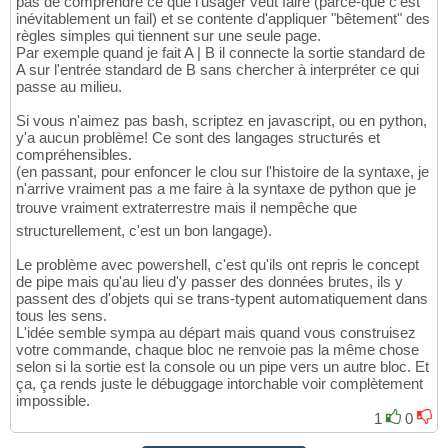
pas de comprendre ce que l'usager veut faire (parce-que c'est
inévitablement un fail) et se contente d'appliquer "bêtement" des
règles simples qui tiennent sur une seule page.
Par exemple quand je fait A | B il connecte la sortie standard de
A sur l'entrée standard de B sans chercher à interpréter ce qui
passe au milieu.
Si vous n'aimez pas bash, scriptez en javascript, ou en python,
y'a aucun problème! Ce sont des langages structurés et
compréhensibles.
(en passant, pour enfoncer le clou sur l'histoire de la syntaxe, je
n'arrive vraiment pas a me faire à la syntaxe de python que je
trouve vraiment extraterrestre mais il nempêche que
structurellement, c'est un bon langage).
Le problème avec powershell, c'est qu'ils ont repris le concept
de pipe mais qu'au lieu d'y passer des données brutes, ils y
passent des d'objets qui se trans-typent automatiquement dans
tous les sens.
L'idée semble sympa au départ mais quand vous construisez
votre commande, chaque bloc ne renvoie pas la même chose
selon si la sortie est la console ou un pipe vers un autre bloc. Et
ça, ça rends juste le débuggage intorchable voir complètement
impossible.
1
0