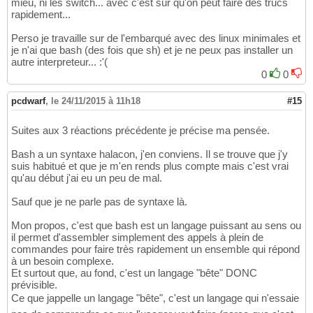
mieu, ni les switch... avec c'est sûr qu'on peut faire des trucs
rapidement...
Perso je travaille sur de l'embarqué avec des linux minimales et
je n'ai que bash (des fois que sh) et je ne peux pas installer un
autre interpreteur... :'(
0
0
pcdwarf
,
le 24/11/2015 à 11h18
#15
Suites aux 3 réactions précédente je précise ma pensée.
Bash a un syntaxe halacon, j'en conviens. Il se trouve que j'y
suis habitué et que je m'en rends plus compte mais c'est vrai
qu'au début j'ai eu un peu de mal.
Sauf que je ne parle pas de syntaxe là.
Mon propos, c'est que bash est un langage puissant au sens ou
il permet d'assembler simplement des appels à plein de
commandes pour faire très rapidement un ensemble qui répond
à un besoin complexe.
Et surtout que, au fond, c'est un langage "bête" DONC
prévisible.
Ce que jappelle un langage "bête", c'est un langage qui n'essaie