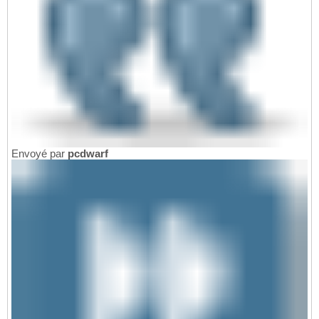
Envoyé par
pcdwarf