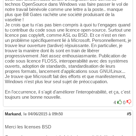
technos OpenSource dans Windows vas faire passer le vol de
notre travail bénévole comme une lettre a la poste.. manque
plus que Bill Gates rachète une société produisant de la
vaseline !
Je crois que tu n'as pas bien compris à quoi tu t'engages quand
tu contribue du code sous une licence open-source. Surtout une
licence pas copyleft, comme ASL ou BSD. Et ce n'est en rien
un problème spécifiquement lié à Microsoft. Personnellement, je
trouve leur ouverture (tardive) réjouissante. En particulier, je
trouve la manière dont ils sont en train de libérer
progressivement .Net assez enthousiasmante. Publication de
code sous licence FLOSS, interoperabilité avec des systèmes
ouverts, adoption de standards, standardisation de leurs
propres formats, lancement d'applications sous GNU/Linux...
Je trouve que Microsoft fait des efforts et que manifestement,
Windows n'est plus leur seul sujet de préoccupation.
En l'occurrence, il s'agit d'améliorer l'interopérabilité, et ça, c'est
toujours une bonne nouvelle.
4
0
Markand
,
le 04/06/2015 à 09h50
#5
Merci les licenses BSD