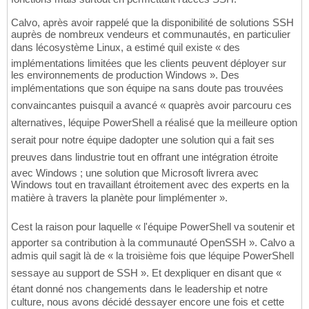
Calvo, après avoir rappelé que la disponibilité de solutions SSH
auprès de nombreux vendeurs et communautés, en particulier
dans lécosystème Linux, a estimé quil existe « des
implémentations limitées que les clients peuvent déployer sur
les environnements de production Windows ». Des
implémentations que son équipe na sans doute pas trouvées
convaincantes puisquil a avancé « quaprès avoir parcouru ces
alternatives, léquipe PowerShell a réalisé que la meilleure option
serait pour notre équipe dadopter une solution qui a fait ses
preuves dans lindustrie tout en offrant une intégration étroite
avec Windows ; une solution que Microsoft livrera avec
Windows tout en travaillant étroitement avec des experts en la
matière à travers la planète pour limplémenter ».
Cest la raison pour laquelle « l'équipe PowerShell va soutenir et
apporter sa contribution à la communauté OpenSSH ». Calvo a
admis quil sagit là de « la troisième fois que léquipe PowerShell
sessaye au support de SSH ». Et dexpliquer en disant que «
étant donné nos changements dans le leadership et notre
culture, nous avons décidé dessayer encore une fois et cette