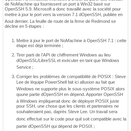
de NoMachine qui fournissent un port à Win32 basé sur
OpenSSH 5.9. Microsoft a donc travaillé avec la société pour
mettre à jour le port vers la version 7.1 dOpenSSH, publiée en
Aout dernier. La feuille de route de la firme de Redmond se
décline en 5 étapes :
Mettre à jour le port de NoMachine à OpenSSH 7.1 : cette
étape est déjà terminée ;
Tirer parti de l'API de chiffrement Windows au lieu
dOpenSSL/LibreSSL et exécuter en tant que Windows
Service ;
Corriger les problèmes de compatibilité de POSIX : Steve
Lee de léquipe PowerShell fait ici allusion au fait que
Windows ne supporte plus le sous-système POSIX alors
quune partie dOpenSSH en dépend. Apporter OpenSSH
à Windows impliquerait donc de déployer POSIX juste
pour SSH, une chose que les clients et partenaires ne
souhaiteraient pas, daprès Steve Lee. Un travail sera
donc effectué sur le code pour quil soit compatible avec la
partie dOpenSSH qui dépend de POSIX ;