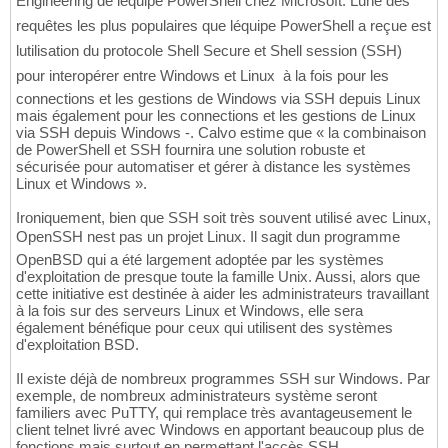
Engineering de léquipe PowerShell chez Microsoft. Lune des
requêtes les plus populaires que léquipe PowerShell a reçue est
lutilisation du protocole Shell Secure et Shell session (SSH)
pour interopérer entre Windows et Linux  à la fois pour les
connections et les gestions de Windows via SSH depuis Linux
mais également pour les connections et les gestions de Linux
via SSH depuis Windows -. Calvo estime que « la combinaison
de PowerShell et SSH fournira une solution robuste et
sécurisée pour automatiser et gérer à distance les systèmes
Linux et Windows ».
Ironiquement, bien que SSH soit très souvent utilisé avec Linux,
OpenSSH nest pas un projet Linux. Il sagit dun programme
OpenBSD qui a été largement adoptée par les systèmes
d'exploitation de presque toute la famille Unix. Aussi, alors que
cette initiative est destinée à aider les administrateurs travaillant
à la fois sur des serveurs Linux et Windows, elle sera
également bénéfique pour ceux qui utilisent des systèmes
d'exploitation BSD.
Il existe déjà de nombreux programmes SSH sur Windows. Par
exemple, de nombreux administrateurs système seront
familiers avec PuTTY, qui remplace très avantageusement le
client telnet livré avec Windows en apportant beaucoup plus de
fonctions mais surtout en permettant l'accès SSH.