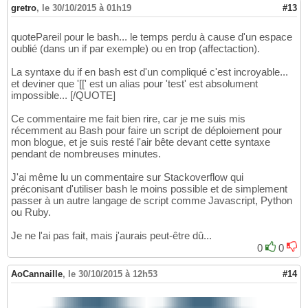
gretro
,
le 30/10/2015 à 01h19
#13
quotePareil pour le bash... le temps perdu à cause d'un espace
oublié (dans un if par exemple) ou en trop (affectaction).
La syntaxe du if en bash est d'un compliqué c'est incroyable...
et deviner que '[[' est un alias pour 'test' est absolument
impossible... [/QUOTE]
Ce commentaire me fait bien rire, car je me suis mis
récemment au Bash pour faire un script de déploiement pour
mon blogue, et je suis resté l'air bête devant cette syntaxe
pendant de nombreuses minutes.
J'ai même lu un commentaire sur Stackoverflow qui
préconisant d'utiliser bash le moins possible et de simplement
passer à un autre langage de script comme Javascript, Python
ou Ruby.
Je ne l'ai pas fait, mais j'aurais peut-être dû...
0
0
AoCannaille
,
le 30/10/2015 à 12h53
#14