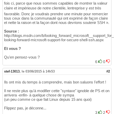
fois ci, parce que nous sommes capables de montrer la valeur
claire et impérieuse de notre clientèle, lentreprise y est très
favorable. Donc je voudrais prendre une minute pour remercier
tous ceux dans la communauté qui ont exprimé de façon claire
et nette la raison et la façon dont nous devrions soutenir SSH ».
Source :
http://blogs.msdn.com/b/looking_forward_microsoft__support_for
looking-forward-microsoft-support-for-secure-shell-ssh.aspx
Et vous ?
Qu'en pensez-vous ?
6
0
stef-13013
,
le 03/06/2015 à 14h53
#2
Ils ont mis du temps à comprendre, mais bon saluons l'effort !
Il ne reste plus qu'à modifier cette "syntaxe" ignoble de PS et on
arrivera -enfin- à quelque chose de sympa
(un peu comme ce que fait Linux depuis 15 ans quoi)
Flippez pas, je déconne...
3
2