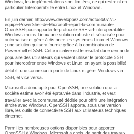
Windows, les implémentations sont limitées, ce qui restreint en
particulier linteropérabilité entre Linux et Windows.
En juin dernier, http://www.developpez.com/actu/86077/L-
equipe-PowerShell-de-Microsoft-rejoint-la-communaute-
OpenSSH-pour-apporter-le-protocole-SSH-a-l-interoperabilite-
Windows-moins-Linux/ une solution robuste et sécurisée pour
automatiser et gérer à distance les systèmes Linux et Windows
; une solution qui sera fournie grâce à la combinaison de
PowerShell et SSH. Cette initiative est le résultat dune demande
populaire des utilisateurs qui veulent utiliser le protocole SSH
pour interopérer entre Windows et Linux  en ayant la possibilité
détablir une connexion à partir de Linux et gérer Windows via
SSH, et vice versa.
Microsoft a donc opté pour OpenSSH, une solution que la
société estime avoir été éprouvée dans lindustrie, et veut
travailler avec la communauté dédiée pour offrir une intégration
étroite avec Windows. OpenSSH apporte, sous une version
libre, les outils de connectivité SSH aux utilisateurs techniques
dinternet.
Parmi les nombreuses options disponibles pour apporter
OpenSSH à Windows, Microsoft a choisi de partir des travaux