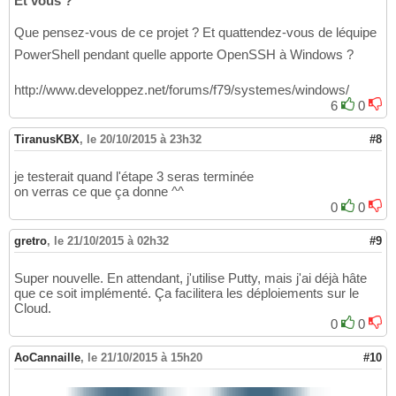
Et vous ?
Que pensez-vous de ce projet ? Et quattendez-vous de léquipe
PowerShell pendant quelle apporte OpenSSH à Windows ?
http://www.developpez.net/forums/f79/systemes/windows/
6
0
TiranusKBX
,
le 20/10/2015 à 23h32
#8
je testerait quand l'étape 3 seras terminée
on verras ce que ça donne ^^
0
0
gretro
,
le 21/10/2015 à 02h32
#9
Super nouvelle. En attendant, j'utilise Putty, mais j'ai déjà hâte
que ce soit implémenté. Ça facilitera les déploiements sur le
Cloud.
0
0
AoCannaille
,
le 21/10/2015 à 15h20
#10