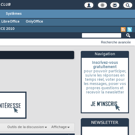
CLUB
Systèmes
 LibreOffice
OnlyOffice
ICE 2010
Recherche avancée
Navigation
Inscrivez-vous
gratuitement
pour pouvoir participer,
suivre les réponses en
temps réel, voter pour
les messages, poser vos
propres questions et
recevoir la newsletter
Outils de la discussion
Affichage