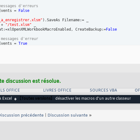
messages d'erreurs
Events = 
False
_a_enregistrer.xlsm"
)
.SaveAs Filename:= _

 + 
"/test.xlsm"
 _

at:=xlOpenXMLWorkbookMacroEnabled, CreateBackup:=
False
 messages d'erreur
Events = 
True
te discussion est résolue.
LS OFFICE
LIVRES OFFICE
SOURCES VBA
OF
 Excel
[Toutes versions]
désactiver les macros d'un autre classeur
iscussion précédente
|
Discussion suivante
»