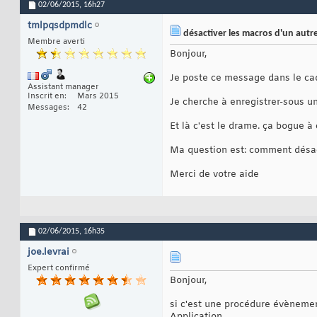
02/06/2015,
16h27
tmlpqsdpmdlc
désactiver les macros d'un autre
Membre averti
Bonjour,
Je poste ce message dans le cadr
Assistant manager
Inscrit en
Mars 2015
Je cherche à enregistrer-sous un
Messages
42
Et là c'est le drame. ça bogue à 
Ma question est: comment désact
Merci de votre aide
02/06/2015,
16h35
joe.levrai
Expert confirmé
Bonjour,
si c'est une procédure évènement
Application