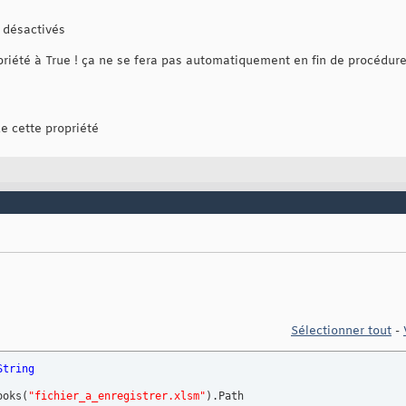
t désactivés
opriété à True ! ça ne se fera pas automatiquement en fin de procédur
e cette propriété
Sélectionner tout
-
String
ooks
(
"fichier_a_enregistrer.xlsm"
)
.Path
