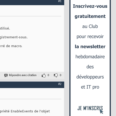
#1
ilisé.
egistrement-sous.
urré de macro.
Répondre avec citation
0
0
#2
opriété EnableEvents de l'objet