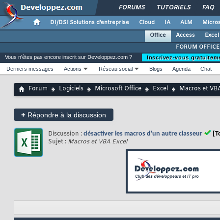
FORUMS
TUTORIELS
FAQ
DI/DSI Solutions d'entreprise
Cloud
IA
ALM
Micros
Office
Access
Excel
FORUM OFFICE
Vous n'êtes pas encore inscrit sur Developpez.com ?
Inscrivez-vous gratuitem
Derniers messages
Actions
Réseau social
Blogs
Agenda
Chat
Forum
Logiciels
Microsoft Office
Excel
Macros et VBA
+
Répondre à la discussion
Discussion :
désactiver les macros d'un autre classeur
[T
Sujet :
Macros et VBA Excel