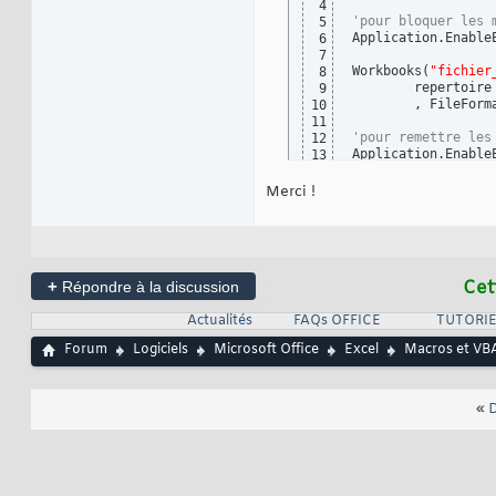
4
'pour bloquer les 
5
Application.Enable
6
7
Workbooks
(
"fichier
8
        repertoire
9
        , FileForm
10
11
'pour remettre les
12
Application.Enable
13
Merci !
+
Cet
Répondre à la discussion
Actualités
FAQs OFFICE
TUTORIE
Forum
Logiciels
Microsoft Office
Excel
Macros et VBA
«
D