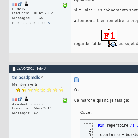
Curieux
si = False : les évènements son
Inscrit en
Juillet 2012
Messages
5 169
attention à bien remettre la pr
Billets dans le blog
5
regarde l'aide
au sujet d
02/06/2015,
16h43
tmlpqsdpmdlc
Membre averti
Ok
Ca marche quand je fais ça:
Assistant manager
Inscrit en
Mars 2015
Code :
Messages
42
Dim
 repertoire 
As
1
2
repertoire = Workb
3