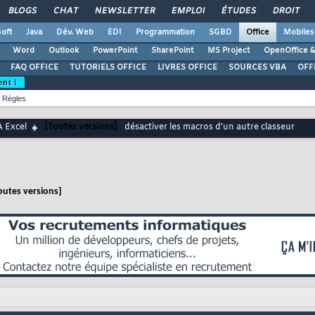
BLOGS
CHAT
NEWSLETTER
EMPLOI
ÉTUDES
DROIT
oft
Java
Dév. Web
EDI
Programmation
SGBD
Office
Mobiles
Word
Outlook
PowerPoint
SharePoint
MS Project
OpenOffice &
FAQ OFFICE
TUTORIELS OFFICE
LIVRES OFFICE
SOURCES VBA
OFF
ent !
Règles
 Excel
[Toutes versions]
désactiver les macros d'un autre classeur
outes versions]