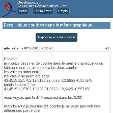
Developpez.com
Le Club des Développeurs et IT Pro
Actus
Forum Excel
Emploi
Excel
:
deux courbes dans le même graphique
Répondre à la discussion
info_sara
,
le 02/06/2015 à 12h29
#1
Bonjour
je voulais dessiner de courbe dans le même graphique -pour
faire une comparaison entre les deux courbe-
les valeurs sans entre
les valeur de première série
43,4515 12,5702 12,6135 22,0578 -12,6655 -0,557248
tandis la deuxième
43,4515 12,5703 12,620 21,0678 -12,6625 -0,557158
vous voyais que la différence est dans les 0.001
mais lorsque je dessine les courbe je ne peux pas voir ces
différences parce que