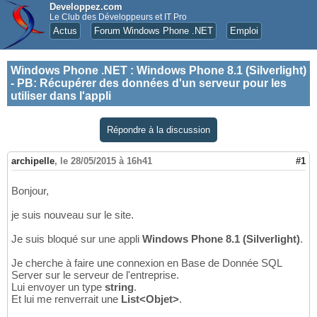
Developpez.com
Le Club des Développeurs et IT Pro
Actus
Forum Windows Phone .NET
Emploi
Windows Phone .NET
:
Windows Phone 8.1 (Silverlight)
- PB: Récupérer des données d'un serveur pour les
utiliser dans l'appli
Répondre à la discussion
archipelle
,
le 28/05/2015 à 16h41
#1
Bonjour,
je suis nouveau sur le site.
Je suis bloqué sur une appli
Windows Phone 8.1 (Silverlight)
.
Je cherche à faire une connexion en Base de Donnée SQL
Server sur le serveur de l'entreprise.
Lui envoyer un type
string
.
Et lui me renverrait une
List<Objet>
.