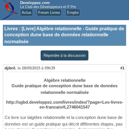
Developpez.com
Le Club des Développeurs et IT Pro
Actus
Forum Livres
Emploi
Livres
:
[Livre] Algèbre relationnelle - Guide pratique de
conception dune base de données relationnelle
normalisée
Répondre à la discussion
djibril
,
le 28/05/2015 à 09h39
#1
Algèbre relationnelle
Guide pratique de conception dune base de données
relationnelle normalisée
http://sgbd.developpez.com/livres/index/?page=Les-livres-
en-francais#L2746041547
Ce livre sur lalgèbre relationnelle et la conception dune base de
données est un guide pratique qui décrit différentes étapes, pas