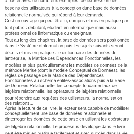
à pas et avec de nombreux exemples, de lexpression des
besoins des utilisateurs à la conception dune base de données
relationnelle normalisée qui répond à leur demande.
Cest un ouvrage qui peut être lu, compris et mis en pratique par
tout public : débutant, étudiant en informatique mais aussi
professionnel de linformatique ou enseignant.
Tout au long des chapitres, la base de données sera positionnée
dans le Système dInformation puis les sujets suivants seront
décrits et mis en pratique : le dictionnaire des données de
lentreprise, la Matrice des Dépendances Fonctionnelles, les
modèles et plus particulièrement les modèles de données de la
méthode Merise (dont le modèle Conceptuel de Données), les
règles de passage de la Matrice des Dépendances
Fonctionnelles au schéma entités-associations puis à la Base
de Données Relationnelle, les concepts fondamentaux de
lalgèbre relationnelle, les opérateurs de lalgèbre relationnelle
pour répondre aux requêtes des utilisateurs, la normalisation
des relations...
Après la lecture de ce livre, le lecteur sera capable de modéliser
conceptuellement une base de données relationnelle et
dinterroger les données de cette base en utilisant les opérateurs
de lalgèbre relationnelle. Le processus développé dans le livre
peut être mis en pratique facilement et avec succès dans la vie