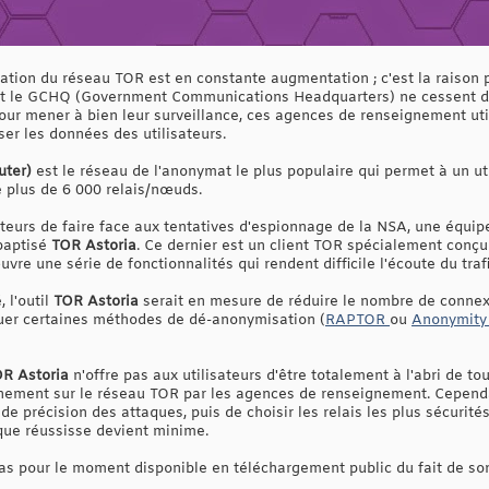
isation du réseau TOR est en constante augmentation ; c'est la raison
 le GCHQ (Government Communications Headquarters) ne cessent de c
our mener à bien leur surveillance, ces agences de renseignement uti
r les données des utilisateurs.
uter)
est le réseau de l'anonymat le plus populaire qui permet à un uti
 plus de 6 000 relais/nœuds.
ateurs de faire face aux tentatives d'espionnage de la NSA, une équip
 baptisé
TOR Astoria
. Ce dernier est un client TOR spécialement conçu 
uvre une série de fonctionnalités qui rendent difficile l'écoute du trafi
 l'outil
TOR Astoria
serait en mesure de réduire le nombre de connexi
quer certaines méthodes de dé-anonymisation (
RAPTOR
ou
Anonymity
R Astoria
n'offre pas aux utilisateurs d'être totalement à l'abri de to
ement sur le réseau TOR par les agences de renseignement. Cependa
de précision des attaques, puis de choisir les relais les plus sécurité
aque réussisse devient minime.
as pour le moment disponible en téléchargement public du fait de son