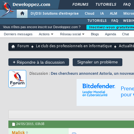
FORUMS
TUTORIELS
FAQ
DI/DSI Solutions d'entreprise
Cloud
IA
ALM
Micros
TUTORIELS
FAQ
WEBIN
Vous n'êtes pas encore inscrit sur Developpez.com ?
Inscrivez-vous gratuitem
Derniers messages
Actions
Réseau social
Blogs
Agenda
Chat
Forum
Le club des professionnels en informatique
Actualit
+
Signaler un problème
Répondre à la discussion
Discussion :
Des chercheurs annoncent Astoria, un nouveau 
24/05/2015,
03h38
Malick