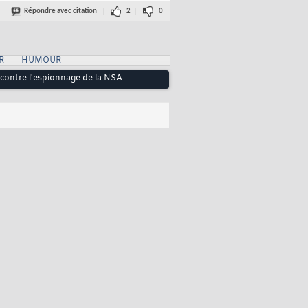
Répondre avec citation
2
0
R
HUMOUR
contre l'espionnage de la NSA