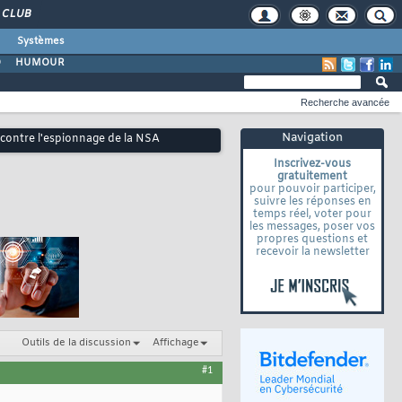
CLUB
Systèmes
O
HUMOUR
Recherche avancée
Navigation
contre l'espionnage de la NSA
Inscrivez-vous
gratuitement
pour pouvoir participer,
suivre les réponses en
temps réel, voter pour
les messages, poser vos
propres questions et
recevoir la newsletter
Outils de la discussion
Affichage
#1