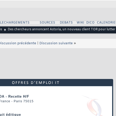
ELECHARGEMENTS
SOURCES
DEBATS
WIKI
DICO
CALENDRIE
és
Des chercheurs annoncent Astoria, un nouveau client TOR pour lutter 
iscussion précédente
|
Discussion suivante
»
OA - Recette H/F
 France - Paris 75015
uit éditique