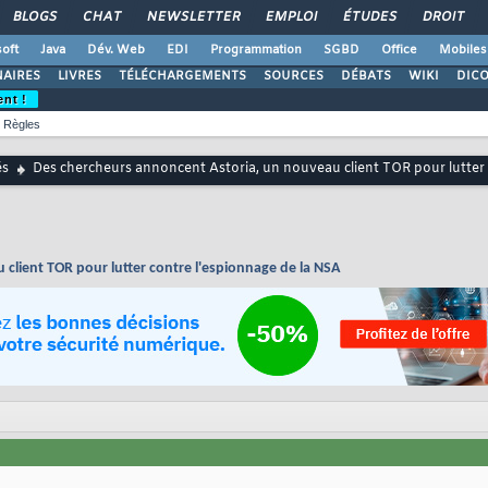
BLOGS
CHAT
NEWSLETTER
EMPLOI
ÉTUDES
DROIT
oft
Java
Dév. Web
EDI
Programmation
SGBD
Office
Mobiles
AIRES
LIVRES
TÉLÉCHARGEMENTS
SOURCES
DÉBATS
WIKI
DIC
ent !
Règles
és
Des chercheurs annoncent Astoria, un nouveau client TOR pour lutter 
client TOR pour lutter contre l'espionnage de la NSA