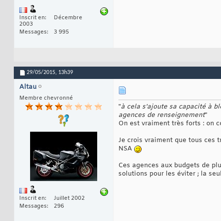
Inscrit en
Décembre
2003
Messages
3 995
29/05/2015,
13h39
Altau
Membre chevronné
"
à cela s'ajoute sa capacité à 
agences de renseignement
"
On est vraiment très forts : on 
Je crois vraiment que tous ces t
NSA
Ces agences aux budgets de plus
solutions pour les éviter ; la se
Inscrit en
Juillet 2002
Messages
296