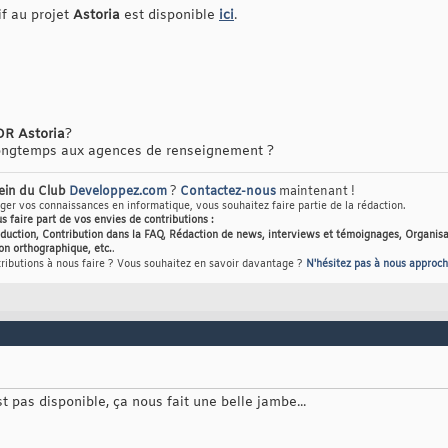
f au projet
Astoria
est disponible
ici
.
OR Astoria
?
longtemps aux agences de renseignement ?
sein du Club
Developpez.com
?
Contactez-nous
maintenant !
er vos connaissances en informatique, vous souhaitez faire partie de la rédaction.
us faire part de vos envies de contributions :
raduction, Contribution dans la FAQ, Rédaction de news, interviews et témoignages, Organisa
on orthographique, etc.
.
tributions à nous faire ? Vous souhaitez en savoir davantage ?
N'hésitez pas à nous approch
 pas disponible, ça nous fait une belle jambe...