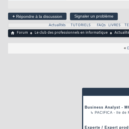
+
Signaler un problème
Répondre à la discussion
Actualités
TUTORIELS
FAQs
LIVRES
T
Forum
Le club des professionnels en informatique
Actualit
«
D
Business Analyst - M
↳
PACIFICA
- Ile de
Experte / Expert prod