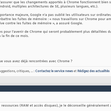
 s’assurer que les changements apportés à Chrome fonctionnent bien s
ndroid, multiples architectures de SE, plusieurs langues, etc.).
portance majeure, Google n'a pas oublié les utilisateurs sur ordinate
mbattre les fuites de mémoire : « nous travaillons sur Chrome pour a
ive contre les fuites de mémoire », a assuré Google.
s pour l’avenir de Chrome qui seront probablement plus détaillées d
 la fin de ce mois.
que vous avez déjà rencontrées avec Chrome ?
gestions, critiques, ... :
Contactez le service news
et
Rédigez des actualités
ressources (RAM et accès disques), je le déconseille généralement a