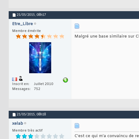
21/05/2015,
08h17
Etre_Libre
Membre émérite
Malgré une base similaire sur C
Inscrit en
Juillet 2010
Messages
752
21/05/2015,
08h18
xelab
Membre très actif
C'est ce qui m'a convaincu de re