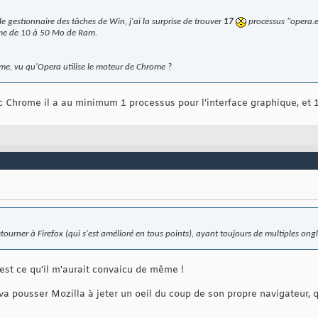
le gestionnaire des tâches de Win, j'ai la surprise de trouver
17
processus "
opera.
me de 10 à 50 Mo de Ram.
me, vu qu'Opera utilise le moteur de Chrome ?
c Chrome il a au minimum 1 processus pour l'interface graphique, et 1
tourner à Firefox (qui s'est amélioré en tous points), ayant toujours de multiples ong
c'est ce qu'il m'aurait convaicu de même !
e va pousser Mozilla à jeter un oeil du coup de son propre navigateur, 