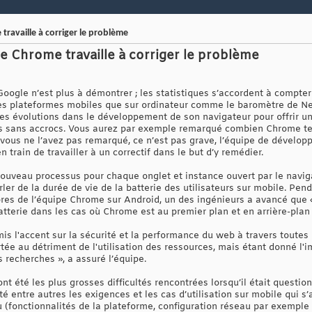
ravaille à corriger le problème
e Chrome travaille à corriger le problème
Google n’est plus à démontrer ; les statistiques s’accordent à compt
r les plateformes mobiles que sur ordinateur comme le baromètre de 
es évolutions dans le développement de son navigateur pour offrir u
ites sans accrocs. Vous aurez par exemple remarqué combien Chrome 
Si vous ne l’avez pas remarqué, ce n’est pas grave, l’équipe de dével
 train de travailler à un correctif dans le but d’y remédier.
uveau processus pour chaque onglet et instance ouvert par le navig
rler de la durée de vie de la batterie des utilisateurs sur mobile. P
res de l’équipe Chrome sur Android, un des ingénieurs a avancé que «
batterie dans les cas où Chrome est au premier plan et en arrière-plan 
is l'accent sur la sécurité et la performance du web à travers toutes
tée au détriment de l'utilisation des ressources, mais étant donné l'
s recherches », a assuré l’équipe.
ont été les plus grosses difficultés rencontrées lorsqu’il était questi
té entre autres les exigences et les cas d’utilisation sur mobile qui s
 (fonctionnalités de la plateforme, configuration réseau par exempl