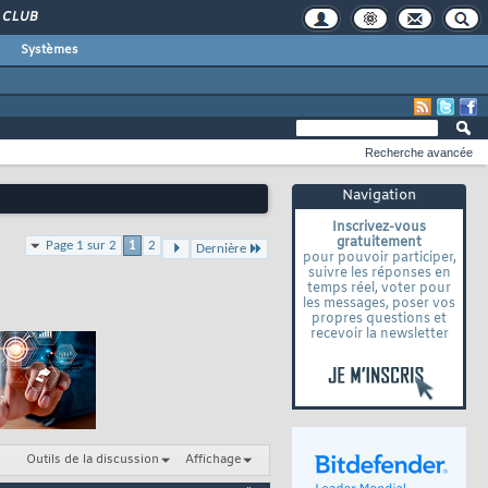
CLUB
Systèmes
Recherche avancée
Navigation
Inscrivez-vous
gratuitement
Page 1 sur 2
1
2
Dernière
pour pouvoir participer,
suivre les réponses en
temps réel, voter pour
les messages, poser vos
propres questions et
recevoir la newsletter
Outils de la discussion
Affichage