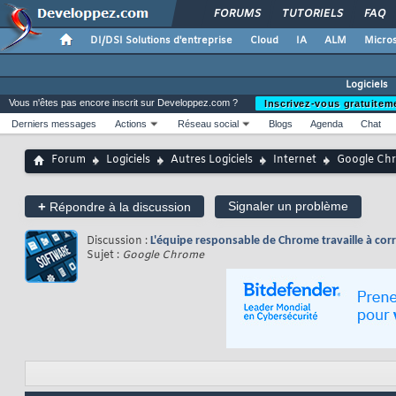
FORUMS
TUTORIELS
FAQ
DI/DSI Solutions d'entreprise
Cloud
IA
ALM
Micros
Logiciels
Vous n'êtes pas encore inscrit sur Developpez.com ?
Inscrivez-vous gratuitem
Derniers messages
Actions
Réseau social
Blogs
Agenda
Chat
Forum
Logiciels
Autres Logiciels
Internet
Google Ch
+
Signaler un problème
Répondre à la discussion
Discussion :
L'équipe responsable de Chrome travaille à cor
Sujet :
Google Chrome