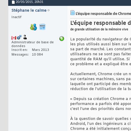
20/05/2015,
20h31
Stéphane le calme
L'équipe responsable de Chrome t
Inactif
L'équipe responsable d
de grande utilisation de la mémoire vive
La popularité du navigateur de 
Administrateur de base de
les plus utilisés aussi bien su
données
sa part de marché. Les constant
Inscrit en
Mars 2013
utilisateurs ne se sont pas fa
Messages
10 084
quantité de RAM qu’il utilise. 
ce problème et a expliqué être en
Actuellement, Chrome crée un no
sur certaines machines, sans pa
laquelle ont participé des memb
réduction de l’utilisation de la 
« Depuis sa création Chrome a m
performance a parfois été appor
c’est l’une des priorités dans no
À la question de savoir quelles 
Android, l’un des ingénieurs a ci
Chrome a été initialement conçu