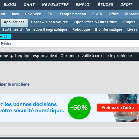
BLOGS
CHAT
NEWSLETTER
EMPLOI
ÉTUDES
DROIT
oft
Java
Dév. Web
EDI
Programmation
SGBD
Office
Mobiles
Applications
Libres & Open Source
OpenOffice & LibreOffice
Projets
Systèmes d'information Géographique
Robotique
Bioinformatique
Livres
ent !
Règles
rome
L'équipe responsable de Chrome travaille à corriger le problème
riger le problème