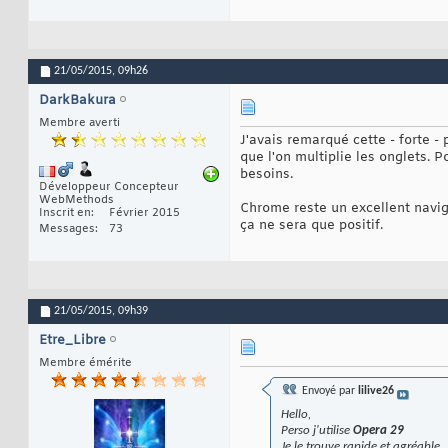
21/05/2015,
09h26
DarkBakura
Membre averti
J'avais remarqué cette - forte
que l'on multiplie les onglets. 
besoins.
Développeur Concepteur
WebMethods
Chrome reste un excellent naviga
Inscrit en
Février 2015
ça ne sera que positif.
Messages
73
21/05/2015,
09h39
Etre_Libre
Membre émérite
Envoyé par
lilive26
Hello,
Perso j'utilise
Opera 29
Je le trouve rapide et agréable.