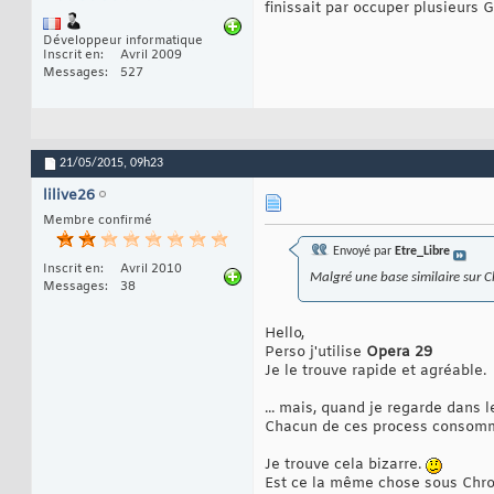
finissait par occuper plusieurs 
Développeur informatique
Inscrit en
Avril 2009
Messages
527
21/05/2015,
09h23
lilive26
Membre confirmé
Envoyé par
Etre_Libre
Inscrit en
Avril 2010
Malgré une base similaire sur 
Messages
38
Hello,
Perso j'utilise
Opera 29
Je le trouve rapide et agréable.
... mais, quand je regarde dans 
Chacun de ces process consom
Je trouve cela bizarre.
Est ce la même chose sous Chro