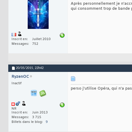
Après personnellement je n'acc
qui consomment trop de bande pa
Inscrit en
Juillet 2010
Messages
752
20/05/2015,
22h42
RyzenOC
Inactif
perso j'utilise Opéra, qui n'a p
NR
Inscrit en
Juin 2013
Messages
3 715
Billets dans le blog
9