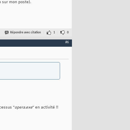
o sur mon poste).
Répondre avec citation
1
0
#6
cessus "
opera.exe
" en activité !!