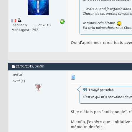
... mais, quand je regarde dans 
Chacun de ces process consom
Je trouve cela bizarre.
Inscrit en
Juillet 2010
Est ce la même chose sous Chro
Messages
752
Oui d'après mes rares tests ave
21/05/2015,
09h39
Invité
Invité(e)
Envoyé par
xelab
C'est ce qui m'a convaincu de re
Si je n'étais pas "anti-google", 
M'enfin, j'espère que l'initiativ
mémoire desfois...