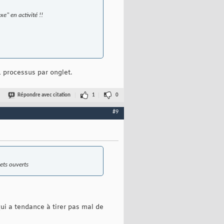
exe
" en activité !!
 processus par onglet.
Répondre avec citation
1
0
#9
lets ouverts
qui a tendance à tirer pas mal de