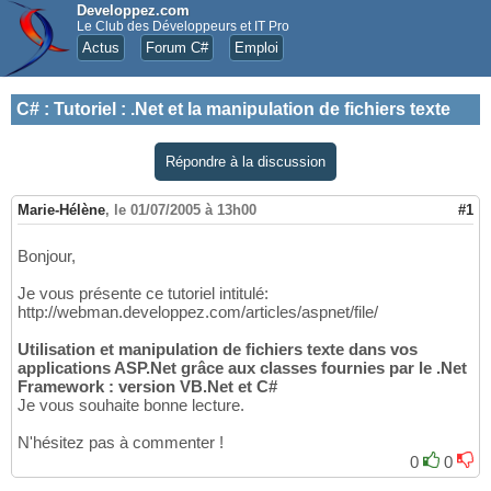
Developpez.com
Le Club des Développeurs et IT Pro
Actus
Forum C#
Emploi
C#
:
Tutoriel : .Net et la manipulation de fichiers texte
Répondre à la discussion
Marie-Hélène
,
le 01/07/2005 à 13h00
#1
Bonjour,
Je vous présente ce tutoriel intitulé:
http://webman.developpez.com/articles/aspnet/file/
Utilisation et manipulation de fichiers texte dans vos
applications ASP.Net grâce aux classes fournies par le .Net
Framework : version VB.Net et C#
Je vous souhaite bonne lecture.
N'hésitez pas à commenter !
0
0