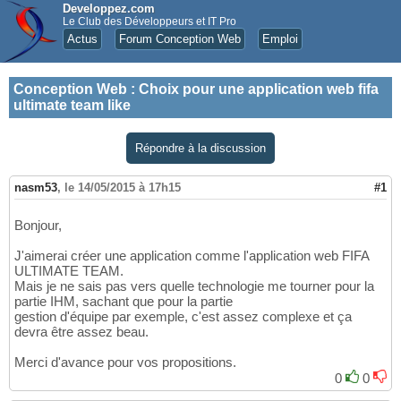
Developpez.com
Le Club des Développeurs et IT Pro
Actus
Forum Conception Web
Emploi
Conception Web
:
Choix pour une application web fifa
ultimate team like
Répondre à la discussion
nasm53
,
le 14/05/2015 à 17h15
#1
Bonjour,
J'aimerai créer une application comme l'application web FIFA
ULTIMATE TEAM.
Mais je ne sais pas vers quelle technologie me tourner pour la
partie IHM, sachant que pour la partie
gestion d'équipe par exemple, c'est assez complexe et ça
devra être assez beau.
Merci d'avance pour vos propositions.
0
0