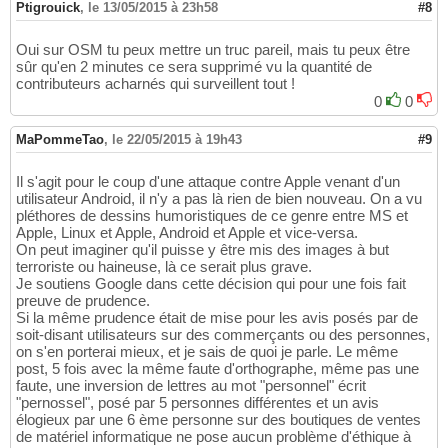
Ptigrouick
,
le 13/05/2015 à 23h58
#8
Oui sur OSM tu peux mettre un truc pareil, mais tu peux être
sûr qu'en 2 minutes ce sera supprimé vu la quantité de
contributeurs acharnés qui surveillent tout !
0
0
MaPommeTao
,
le 22/05/2015 à 19h43
#9
Il s'agit pour le coup d'une attaque contre Apple venant d'un
utilisateur Android, il n'y a pas là rien de bien nouveau. On a vu
pléthores de dessins humoristiques de ce genre entre MS et
Apple, Linux et Apple, Android et Apple et vice-versa.
On peut imaginer qu'il puisse y être mis des images à but
terroriste ou haineuse, là ce serait plus grave.
Je soutiens Google dans cette décision qui pour une fois fait
preuve de prudence.
Si la même prudence était de mise pour les avis posés par de
soit-disant utilisateurs sur des commerçants ou des personnes,
on s'en porterai mieux, et je sais de quoi je parle. Le même
post, 5 fois avec la même faute d'orthographe, même pas une
faute, une inversion de lettres au mot "personnel" écrit
"pernossel", posé par 5 personnes différentes et un avis
élogieux par une 6 ème personne sur des boutiques de ventes
de matériel informatique ne pose aucun problème d'éthique à