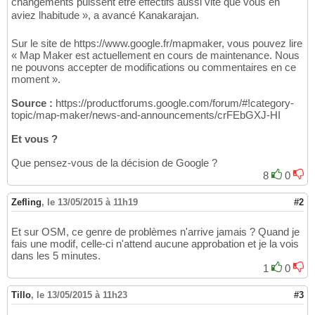
changements puissent être effectifs aussi vite que vous en
aviez lhabitude », a avancé Kanakarajan.
Sur le site de https://www.google.fr/mapmaker, vous pouvez lire
« Map Maker est actuellement en cours de maintenance. Nous
ne pouvons accepter de modifications ou commentaires en ce
moment ».
Source :
https://productforums.google.com/forum/#!category-
topic/map-maker/news-and-announcements/crFEbGXJ-HI
Et vous ?
Que pensez-vous de la décision de Google ?
8
0
Zefling
,
le 13/05/2015 à 11h19
#2
Et sur OSM, ce genre de problèmes n'arrive jamais ? Quand je
fais une modif, celle-ci n'attend aucune approbation et je la vois
dans les 5 minutes.
1
0
Tillo
,
le 13/05/2015 à 11h23
#3