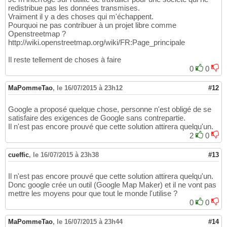
redistribue pas les données transmises.
Vraiment il y a des choses qui m'échappent.
Pourquoi ne pas contribuer à un projet libre comme
Openstreetmap ?
http://wiki.openstreetmap.org/wiki/FR:Page_principale
Il reste tellement de choses à faire
0
0
MaPommeTao
,
le 16/07/2015 à 23h12
#12
Google a proposé quelque chose, personne n'est obligé de se
satisfaire des exigences de Google sans contrepartie.
Il n'est pas encore prouvé que cette solution attirera quelqu'un.
2
0
cueffic
,
le 16/07/2015 à 23h38
#13
Il n'est pas encore prouvé que cette solution attirera quelqu'un.
Donc google crée un outil (Google Map Maker) et il ne vont pas
mettre les moyens pour que tout le monde l'utilise ?
0
0
MaPommeTao
,
le 16/07/2015 à 23h44
#14