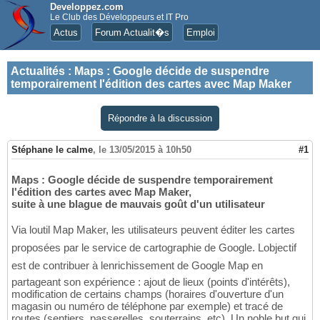
Developpez.com
Le Club des Développeurs et IT Pro
Actus
Forum Actualit�s
Emploi
Actualités
:
Maps : Google décide de suspendre
temporairement l'édition des cartes avec Map Maker
Répondre à la discussion
Stéphane le calme
,
le 13/05/2015 à 10h50
#1
Maps : Google décide de suspendre temporairement
l'édition des cartes avec Map Maker,
suite à une blague de mauvais goût d'un utilisateur
Via loutil Map Maker, les utilisateurs peuvent éditer les cartes
proposées par le service de cartographie de Google. Lobjectif
est de contribuer à lenrichissement de Google Map en
partageant son expérience : ajout de lieux (points d'intérêts),
modification de certains champs (horaires d'ouverture d'un
magasin ou numéro de téléphone par exemple) et tracé de
routes (sentiers, passerelles, souterrains, etc). Un noble but qui