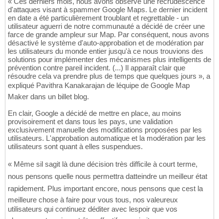
« Ces derniers mois, nous avons observé une recrudescence
d'attaques visant à spammer Google Maps. Le dernier incident
en date a été particulièrement troublant et regrettable - un
utilisateur aguerri de notre communauté a décidé de créer une
farce de grande ampleur sur Map. Par conséquent, nous avons
désactivé le système d'auto-approbation et de modération par
les utilisateurs du monde entier jusqu'à ce nous trouvions des
solutions pour implémenter des mécanismes plus intelligents de
prévention contre pareil incident. (...) Il apparaît clair que
résoudre cela va prendre plus de temps que quelques jours », a
expliqué Pavithra Kanakarajan de léquipe de Google Map
Maker dans un billet blog.
En clair, Google a décidé de mettre en place, au moins
provisoirement et dans tous les pays, une validation
exclusivement manuelle des modifications proposées par les
utilisateurs. L'approbation automatique et la modération par les
utilisateurs sont quant à elles suspendues.
« Même sil sagit là dune décision très difficile à court terme,
nous pensons quelle nous permettra datteindre un meilleur état
rapidement. Plus important encore, nous pensons que cest la
meilleure chose à faire pour vous tous, nos valeureux
utilisateurs qui continuez déditer avec lespoir que vos