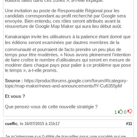
éditions faites dans ces zones », a-t-elle expliqué.
Une invitation au poste de Responsable Régional pour les
candidats correspondant au profil recherché par Google sera
envoyée. Bien entendu, ces rôles seront attribués avant la
réouverture de Google Map Maker qui aura lieu début août.
Kanakarajan invite les utilisateurs à la patience étant donné que
les éditions seront examinées par dautres membres de la
communauté et pourraient de facto prendre un peu plus de
temps pour être modérées. « Nous avons pleinement l'intention
de faire croître le nombre d'utilisateurs qui seront en mesure de
modérer dans chaque pays pour palier à ce problème que pose
le temps », a-t-elle promis.
Source :
https://productforums.google.com/forum/#!category-
topic/map-maker/news-and-announcements/fY-Cu6355pM
Et vous ?
Que pensez-vous de cette nouvelle stratégie ?
1
0
cueffic
,
le 16/07/2015 à 21h17
#11
Je m'interroge sur l'utilité de travailler pour une société qui ne