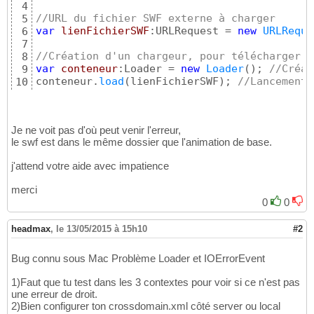
4
//URL du fichier SWF externe à charger 
5
var
lienFichierSWF
:URLRequest = 
new
URLReque
6
7
//Création d'un chargeur, pour télécharger l
8
var
conteneur
:Loader = 
new
Loader
(
)
; 
//Créat
9
conteneur.
load
(
lienFichierSWF
)
; 
//Lancement 
10
11
addChild
(
conteneur
)
; 
//Ajout de l'animation 
12
Je ne voit pas d'où peut venir l'erreur,
le swf est dans le même dossier que l'animation de base.
j'attend votre aide avec impatience
merci
0
0
headmax
,
le 13/05/2015 à 15h10
#2
Bug connu sous Mac Problème Loader et IOErrorEvent
1)Faut que tu test dans les 3 contextes pour voir si ce n'est pas
une erreur de droit.
2)Bien configurer ton crossdomain.xml côté server ou local