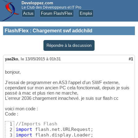
Developpez.com
Le Club des Développeurs et IT Pro
Actus
Forum Flash/Flex
Emploi
Flash/Flex
:
Chargement swf addchild
Répondre à la discussion
yae2ko
,
le 13/05/2015 à 01h31
#1
bonjour,
J'essai de programmer en AS3 l'appel d'un SWF externe,
cependant sur mon ancien PC cela fonctionnait, depuis je suis
passé à mac et plus rien ne marche,
L'erreur 2036 chargement innachevé. je suis sur flash cc
voici mon code :
Code :
//Imports Flash
1
import
2
import
 flash.display.Loader;

3