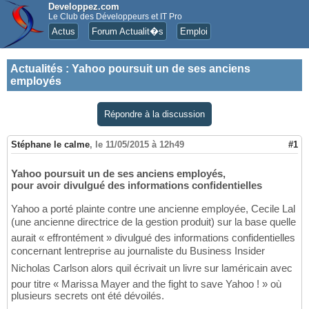
Developpez.com
Le Club des Développeurs et IT Pro
Actus
Forum Actualit�s
Emploi
Actualités
:
Yahoo poursuit un de ses anciens
employés
Répondre à la discussion
Stéphane le calme
,
le 11/05/2015 à 12h49
#1
Yahoo poursuit un de ses anciens employés,
pour avoir divulgué des informations confidentielles
Yahoo a porté plainte contre une ancienne employée, Cecile Lal
(une ancienne directrice de la gestion produit) sur la base quelle
aurait « effrontément » divulgué des informations confidentielles
concernant lentreprise au journaliste du Business Insider
Nicholas Carlson alors quil écrivait un livre sur laméricain avec
pour titre « Marissa Mayer and the fight to save Yahoo ! » où
plusieurs secrets ont été dévoilés.