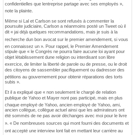
confidentielles que lentreprise partage avec ses employés »,
note la plainte.
Même si Lal et Carlson se sont refusés à commenter la
poursuite judiciaire, Carlson a néanmoins posté un Tweet où il
dit « jai déjà quelques recommandations, mais je suis à la
recherche dun bon avocat sur le premier amendement, si vous
en connaissez un ». Pour rappel, le Premier Amendement
stipule que « le Congrès ne pourra faire aucune loi ayant pour
objet létablissement dune religion ou interdisant son libre
exercice, de limiter la liberté de parole ou de presse, ou le droit
des citoyens de sassembler pacifiquement ou dadresser des
pétitions au gouvernement pour obtenir réparations des torts
subis ».
Et il a expliqué que « non seulement le chargé de relation
publique de Yahoo et Mayer nont pas participé, mais en plus
chaque employé de Yahoo, ancien employé de Yahoo, ami,
ancien collègue, collègue actuel ainsi que les admirateurs ont
été sommés de ne pas avoir déchanges avec moi pour le livre
». « De nombreuses sources qui mont fourni des documents et
ont accepté une interview lont fait en mettant leur carrière au