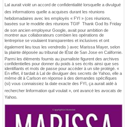
Lal aurait violé un accord de confidentialité lorsquelle a divulgué
des informations quelle a acquises durant les réunions
hebdomadaires avec les employés « FYI » (ces réunions,
basées sur le modèle des réunions TGIF  Thank God Its Friday 
de son ancien employeur Google, avait pour ambition de
montrer aux collaborateurs combien les opérations de
lentreprise se voulaient transparentes et inclusives et ont
également lieu tous les vendredis ) avec Marissa Mayer, selon
la plainte déposée au tribunal de lÉtat de San Jose en Californie.
Parmi les éléments fournis au journaliste figurent des archives
confidentielles pour donner du poids à ses écrits ainsi que ses
identifiants et mots de passe pour accéder à un site protégé. «
En effet, il tardait à Lal de divulguer des secrets de Yahoo, elle a
même dit à Carlson en réponse à des demandes spécifiques
(si) vous connaissiez la date exacte des FYI, ça aurait aidé à
rechercher linformation quil voulait », ont avancé les avocats de
Yahoo.