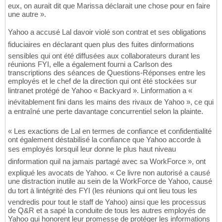
eux, on aurait dit que Marissa déclarait une chose pour en faire
une autre ».
Yahoo a accusé Lal davoir violé son contrat et ses obligations
fiduciaires en déclarant quen plus des fuites dinformations
sensibles qui ont été diffusées aux collaborateurs durant les
réunions FYI, elle a également fourni a Carlson des
transcriptions des séances de Questions-Réponses entre les
employés et le chef de la direction qui ont été stockées sur
lintranet protégé de Yahoo « Backyard ». Linformation a «
inévitablement fini dans les mains des rivaux de Yahoo », ce qui
a entraîné une perte davantage concurrentiel selon la plainte.
« Les exactions de Lal en termes de confiance et confidentialité
ont également déstabilisé la confiance que Yahoo accorde à
ses employés lorsquil leur donne le plus haut niveau
dinformation quil na jamais partagé avec sa WorkForce », ont
expliqué les avocats de Yahoo. « Ce livre non autorisé a causé
une distraction inutile au sein de la WorkForce de Yahoo, causé
du tort à lintégrité des FYI (les réunions qui ont lieu tous les
vendredis pour tout le staff de Yahoo) ainsi que les processus
de Q&R et a sapé la conduite de tous les autres employés de
Yahoo qui honorent leur promesse de protéger les informations