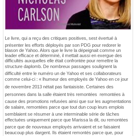
Le livre, qui a reçu des critiques positives, sest évertué à
présenter les efforts déployés par son PDG pour redorer le
blason de Yahoo. Alors que le livre la dépeignait comme un
leader efficace et déterminé, il mettait aussi en exergue des
difficultés auxquelles elle était confrontée pour remettre la
structure daplomb. De nombreux passages soulignent la
difficulté entre le numéro un de Yahoo et ses collaborateurs
comme celui-ci : « lhumeur des employés de Yahoo en ce jour
de novembre 2013 nétait pas fantaisiste. Certaines des
personnes dans la salle étaient très remontées  remontées à
cause des promotions refusées ainsi que sur les augmentations
de salaire, remontées parce que tout dun coup leurs emplois
semblaient se résumer à une interminable série de tâches
effectuées uniquement parce que Marissa la dit, ou remontées
parce que de nouveaux employés arrivaient et se faisaient
beaucoup plus dargent. Ils étaient remontés parce que, pour