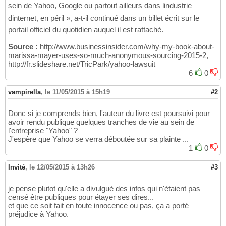
sein de Yahoo, Google ou partout ailleurs dans lindustrie
dinternet, en péril », a-t-il continué dans un billet écrit sur le
portail officiel du quotidien auquel il est rattaché.
Source :
http://www.businessinsider.com/why-my-book-about-
marissa-mayer-uses-so-much-anonymous-sourcing-2015-2,
http://fr.slideshare.net/TricPark/yahoo-lawsuit
6
0
vampirella
,
le 11/05/2015 à 15h19
#2
Donc si je comprends bien, l'auteur du livre est poursuivi pour
avoir rendu publique quelques tranches de vie au sein de
l'entreprise "Yahoo" ?
J'espère que Yahoo se verra déboutée sur sa plainte ...
1
0
Invité
,
le 12/05/2015 à 13h26
#3
je pense plutot qu'elle a divulgué des infos qui n'étaient pas
censé être publiques pour étayer ses dires...
et que ce soit fait en toute innocence ou pas, ça a porté
préjudice à Yahoo.