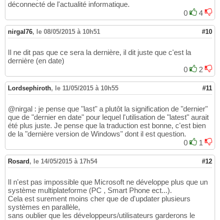
déconnecté de l'actualité informatique.
0
4
nirgal76
,
le 08/05/2015 à 10h51
#10
Il ne dit pas que ce sera la dernière, il dit juste que c'est la
dernière (en date)
0
2
Lordsephiroth
,
le 11/05/2015 à 10h55
#11
@nirgal : je pense que "last" a plutôt la signification de "dernier"
que de "dernier en date" pour lequel l'utilisation de "latest" aurait
été plus juste. Je pense que la traduction est bonne, c'est bien
de la "dernière version de Windows" dont il est question.
0
1
Rosard
,
le 14/05/2015 à 17h54
#12
Il n'est pas impossible que Microsoft ne développe plus que un
système multiplateforme (PC , Smart Phone ect...).
Cela est surement moins cher que de d'updater plusieurs
systèmes en parallèle,
sans oublier que les développeurs/utilisateurs garderons le