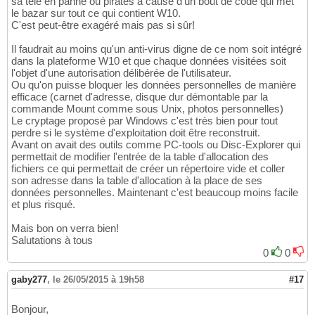
sa télé en panne ou piratés à cause d'un bout de code qui met
le bazar sur tout ce qui contient W10.
C'est peut-être exagéré mais pas si sûr!
Il faudrait au moins qu'un anti-virus digne de ce nom soit intégré
dans la plateforme W10 et que chaque données visitées soit
l'objet d'une autorisation délibérée de l'utilisateur.
Ou qu'on puisse bloquer les données personnelles de manière
efficace (carnet d'adresse, disque dur démontable par la
commande Mount comme sous Unix, photos personnelles)
Le cryptage proposé par Windows c'est très bien pour tout
perdre si le système d'exploitation doit être reconstruit.
Avant on avait des outils comme PC-tools ou Disc-Explorer qui
permettait de modifier l'entrée de la table d'allocation des
fichiers ce qui permettait de créer un répertoire vide et coller
son adresse dans la table d'allocation à la place de ses
données personnelles. Maintenant c'est beaucoup moins facile
et plus risqué.
Mais bon on verra bien!
Salutations à tous
0
0
gaby277
,
le 26/05/2015 à 19h58
#17
Bonjour,