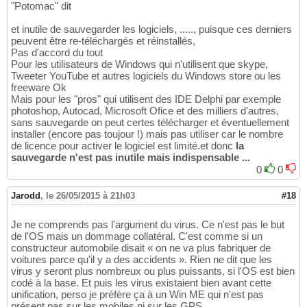
"Potomac" dit
et inutile de sauvegarder les logiciels, ....., puisque ces derniers
peuvent être re-téléchargés et réinstallés,
Pas d'accord du tout
Pour les utilisateurs de Windows qui n'utilisent que skype,
Tweeter YouTube et autres logiciels du Windows store ou les
freeware Ok
Mais pour les "pros" qui utilisent des IDE Delphi par exemple
photoshop, Autocad, Microsoft Ofice et des milliers d'autres,
sans sauvegarde on peut certes télécharger et éventuellement
installer (encore pas toujour !) mais pas utiliser car le nombre
de licence pour activer le logiciel est limité.et donc
la
sauvegarde n'est pas inutile mais indispensable ...
0
0
Jarodd
,
le 26/05/2015 à 21h03
#18
Je ne comprends pas l'argument du virus. Ce n'est pas le but
de l'OS mais un dommage collatéral. C'est comme si un
constructeur automobile disait « on ne va plus fabriquer de
voitures parce qu'il y a des accidents ». Rien ne dit que les
virus y seront plus nombreux ou plus puissants, si l'OS est bien
codé à la base. Et puis les virus existaient bien avant cette
unification, perso je préfère ça à un Win ME qui n'est pas
présent pas sur les mobiles ni sur les GPS