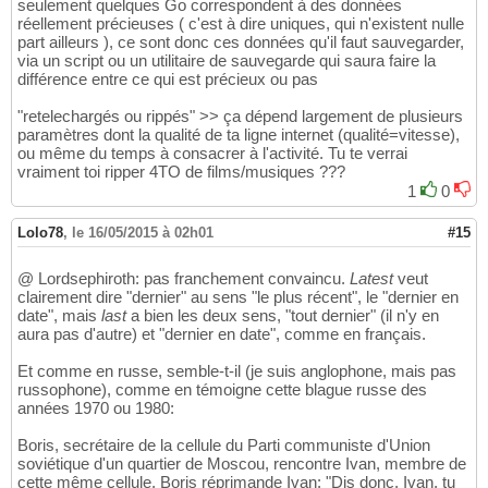
seulement quelques Go correspondent à des données
réellement précieuses ( c'est à dire uniques, qui n'existent nulle
part ailleurs ), ce sont donc ces données qu'il faut sauvegarder,
via un script ou un utilitaire de sauvegarde qui saura faire la
différence entre ce qui est précieux ou pas
"retelechargés ou rippés" >> ça dépend largement de plusieurs
paramètres dont la qualité de ta ligne internet (qualité=vitesse),
ou même du temps à consacrer à l'activité. Tu te verrai
vraiment toi ripper 4TO de films/musiques ???
1
0
Lolo78
,
le 16/05/2015 à 02h01
#15
@ Lordsephiroth: pas franchement convaincu.
Latest
veut
clairement dire "dernier" au sens "le plus récent", le "dernier en
date", mais
last
a bien les deux sens, "tout dernier" (il n'y en
aura pas d'autre) et "dernier en date", comme en français.
Et comme en russe, semble-t-il (je suis anglophone, mais pas
russophone), comme en témoigne cette blague russe des
années 1970 ou 1980:
Boris, secrétaire de la cellule du Parti communiste d'Union
soviétique d'un quartier de Moscou, rencontre Ivan, membre de
cette même cellule. Boris réprimande Ivan: "Dis donc, Ivan, tu