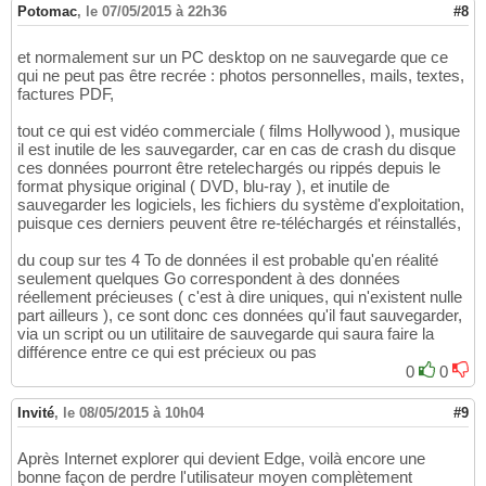
Potomac
,
le 07/05/2015 à 22h36
#8
et normalement sur un PC desktop on ne sauvegarde que ce
qui ne peut pas être recrée : photos personnelles, mails, textes,
factures PDF,
tout ce qui est vidéo commerciale ( films Hollywood ), musique
il est inutile de les sauvegarder, car en cas de crash du disque
ces données pourront être retelechargés ou rippés depuis le
format physique original ( DVD, blu-ray ), et inutile de
sauvegarder les logiciels, les fichiers du système d'exploitation,
puisque ces derniers peuvent être re-téléchargés et réinstallés,
du coup sur tes 4 To de données il est probable qu'en réalité
seulement quelques Go correspondent à des données
réellement précieuses ( c'est à dire uniques, qui n'existent nulle
part ailleurs ), ce sont donc ces données qu'il faut sauvegarder,
via un script ou un utilitaire de sauvegarde qui saura faire la
différence entre ce qui est précieux ou pas
0
0
Invité
,
le 08/05/2015 à 10h04
#9
Après Internet explorer qui devient Edge, voilà encore une
bonne façon de perdre l'utilisateur moyen complètement