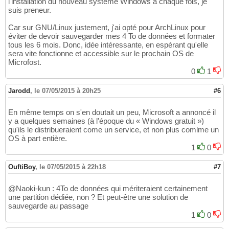
l'installation du nouveau système Windows à chaque fois, je
suis preneur.
Car sur GNU/Linux justement, j'ai opté pour ArchLinux pour
éviter de devoir sauvegarder mes 4 To de données et formater
tous les 6 mois. Donc, idée intéressante, en espérant qu'elle
sera vite fonctionne et accessible sur le prochain OS de
Microfost.
0
1
Jarodd
,
le 07/05/2015 à 20h25
#6
En même temps on s'en doutait un peu, Microsoft a annoncé il
y a quelques semaines (à l'époque du « Windows gratuit »)
qu'ils le distribueraient come un service, et non plus comlme un
OS à part entière.
1
0
OuftiBoy
,
le 07/05/2015 à 22h18
#7
@Naoki-kun : 4To de données qui mériteraient certainement
une partition dédiée, non ? Et peut-être une solution de
sauvegarde au passage
1
0