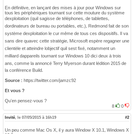
En définitive, en lançant des mises à jour pour Windows sur
tous les périphériques tournant sur cette mouture du système
dexploitation (quil sagisse de téléphones, de tablettes,
dordinateurs de bureau ou portables, etc.), Redmond fait de son
système dexploitation le cur même de tous ces dispositifs. Il va
sans dire quavec cette stratégie, Microsoft espère regagner une
clientèle et atteindre lobjectif quil sest fixé, notamment un
milliard dappareils tournant sur Windows 10 dici deux à trois
ans, comme la annoncé Terry Myerson durant lédition 2015 de
la conférence Build.
Source :
https://twitter.com/jamzc92
Et vous ?
Qu'en pensez-vous ?
8
0
Invité
,
le 07/05/2015 à 16h19
#2
Un peu comme Mac Os X, il y aura Window X 10.1, Windows X