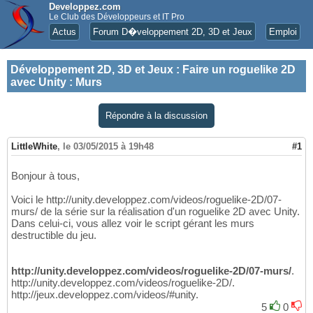
Developpez.com
Le Club des Développeurs et IT Pro
Actus
Forum D�veloppement 2D, 3D et Jeux
Emploi
Développement 2D, 3D et Jeux
:
Faire un roguelike 2D
avec Unity : Murs
Répondre à la discussion
LittleWhite
,
le 03/05/2015 à 19h48
#1
Bonjour à tous,
Voici le http://unity.developpez.com/videos/roguelike-2D/07-
murs/ de la série sur la réalisation d'un roguelike 2D avec Unity.
Dans celui-ci, vous allez voir le script gérant les murs
destructible du jeu.
http://unity.developpez.com/videos/roguelike-2D/07-murs/
.
http://unity.developpez.com/videos/roguelike-2D/.
http://jeux.developpez.com/videos/#unity.
5
0