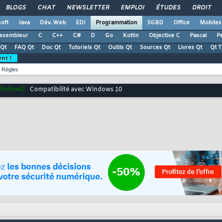
BLOGS
CHAT
NEWSLETTER
EMPLOI
ÉTUDES
DROIT
oft
Java
Dév. Web
EDI
Programmation
SGBD
Office
Mobiles
ssembleur
C
C++
C#
D
Go
Kotlin
Objective C
Pascal
Pe
Qt
FAQ Qt
Doc Qt
Tutoriels Qt
Outils Qt
Sources Qt
Livres Qt
Qt 
ent !
Règles
indows]
Compatibilité avec Windows 10