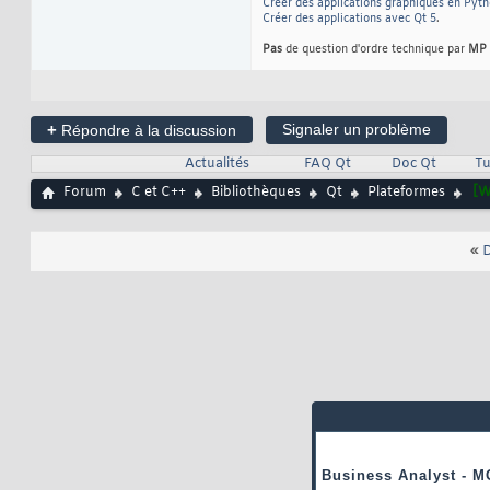
Créer des applications graphiques en Pyt
Créer des applications avec Qt 5
.
Pas
de question d'ordre technique par
MP
+
Signaler un problème
Répondre à la discussion
Actualités
FAQ Qt
Doc Qt
Tu
Forum
C et C++
Bibliothèques
Qt
Plateformes
[W
«
D
Business Analyst - M