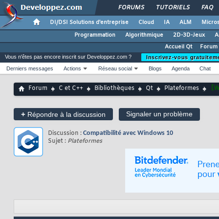
FORUMS
TUTORIELS
FAQ
DI/DSI Solutions d'entreprise
Cloud
IA
ALM
Micros
Programmation
Algorithmique
2D-3D-Jeux
A
Accueil Qt
Forum 
Vous n'êtes pas encore inscrit sur Developpez.com ?
Inscrivez-vous gratuitem
Derniers messages
Actions
Réseau social
Blogs
Agenda
Chat
Forum
C et C++
Bibliothèques
Qt
Plateformes
[W
+
Signaler un problème
Répondre à la discussion
Discussion :
Compatibilité avec Windows 10
Sujet :
Plateformes