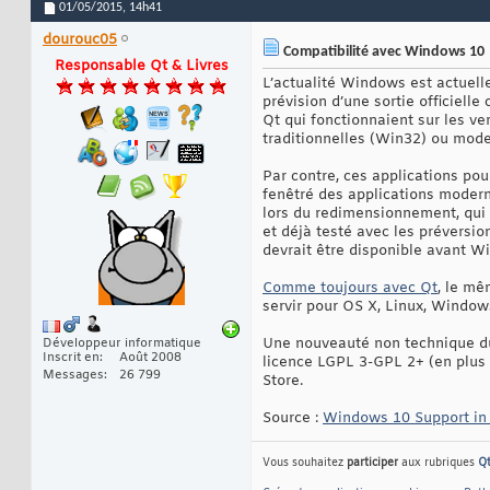
01/05/2015,
14h41
dourouc05
Compatibilité avec Windows 10
Responsable Qt & Livres
L’actualité Windows est actuelle
prévision d’une sortie officielle
Qt qui fonctionnaient sur les ve
traditionnelles (Win32) ou mod
Par contre, ces applications po
fenêtré des applications moderne
lors du redimensionnement, qui 
et déjà testé avec les préversio
devrait être disponible avant W
Comme toujours avec Qt
, le mê
servir pour OS X, Linux, Windo
Une nouveauté non technique du
Développeur informatique
Inscrit en
Août 2008
licence LGPL 3-GPL 2+ (en plus
Messages
26 799
Store.
Source :
Windows 10 Support in
Vous souhaitez
participer
aux rubriques
Q