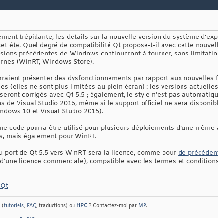
ment trépidante, les détails sur la nouvelle version du système d’expl
 cet été. Quel degré de compatibilité Qt propose-t-il avec cette nouvel
rsions précédentes de Windows continueront à tourner, sans limitation,
ernes (WinRT, Windows Store).
urraient présenter des dysfonctionnements par rapport aux nouvelles
s (elles ne sont plus limitées au plein écran) : les versions actuell
seront corrigés avec Qt 5.5 ; également, le style n’est pas automati
ns de Visual Studio 2015, même si le support officiel ne sera disponibl
indows 10 et Visual Studio 2015).
me code pourra être utilisé pour plusieurs déploiements d’une même 
ws, mais également pour WinRT.
 port de Qt 5.5 vers WinRT sera la licence, comme pour
de précéden
 d’une licence commerciale), compatible avec les termes et conditio
 Qt
t
(
tutoriels
,
FAQ
, traductions) ou
HPC
? Contactez-moi par
MP
.