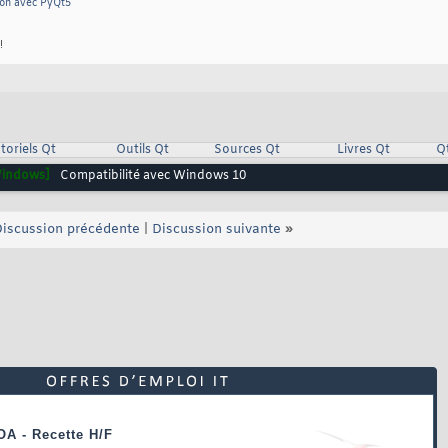
hon avec PyQt5
!
toriels Qt
Outils Qt
Sources Qt
Livres Qt
Q
indows]
Compatibilité avec Windows 10
iscussion précédente
|
Discussion suivante
»
OA - Recette H/F