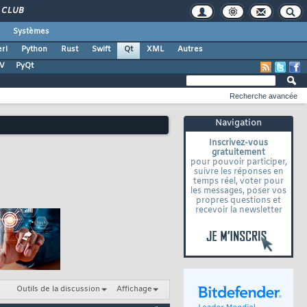
CLUB
Systèmes
rl
Python
Rust
Swift
Qt
XML
Autres
TV
PyQt
Recherche avancée
Navigation
Inscrivez-vous
gratuitement
pour pouvoir participer,
suivre les réponses en
temps réel, voter pour
les messages, poser vos
propres questions et
recevoir la newsletter
Outils de la discussion
Affichage