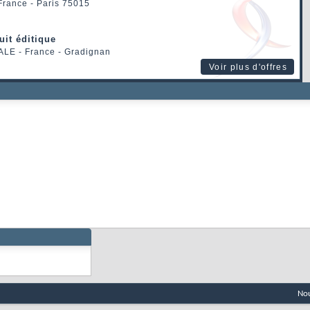
 France - Paris 75015
uit éditique
ALE
- France - Gradignan
Voir plus d'offres
Nou