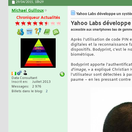
29/04/2015,
18h29
Michael Guilloux
Yahoo Labs développe un systèm
Chroniqueur Actualités
Yahoo Labs développe 
accessible aux smartphones bas de gamm
Après l’utilisation de code PIN 
digitales et la reconnaissance f
dispositifs. Bodyprint, c’est le
biométrique.
Bodyprint apporte l'authentifica
d'image,
» a expliqué Christian
l’utilisateur sont détectées à par
Data Consultant
paume – en les pressant contre l
Inscrit en
Juillet 2013
Messages
2 976
Billets dans le blog
2