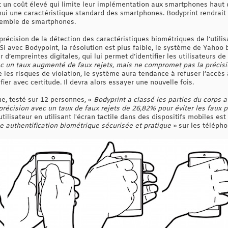
ont un coût élevé qui limite leur implémentation aux smartphones haut
’hui une caractéristique standard des smartphones. Bodyprint rendrait
nsemble de smartphones.
a précision de la détection des caractéristiques biométriques de l’uti
 Si avec Bodypoint, la résolution est plus faible, le système de Yahoo
 d’empreintes digitales, qui lui permet d’identifier les utilisateurs 
c un taux augmenté de faux rejets, mais ne compromet pas la précisi
 les risques de violation, le système aura tendance à refuser l’accès à 
ier avec certitude. Il devra alors essayer une nouvelle fois.
e, testé sur 12 personnes, «
Bodyprint a classé les parties du corps a
précision avec un taux de faux rejets de 26,82% pour éviter les faux po
'utilisateur en utilisant l'écran tactile dans des dispositifs mobiles e
e authentification biométrique sécurisée et pratique
» sur les téléph