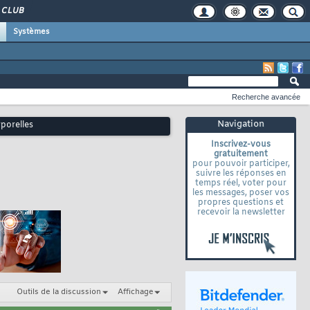
CLUB
Systèmes
Recherche avancée
Navigation
porelles
Inscrivez-vous
gratuitement
pour pouvoir participer,
suivre les réponses en
temps réel, voter pour
les messages, poser vos
propres questions et
recevoir la newsletter
Outils de la discussion
Affichage