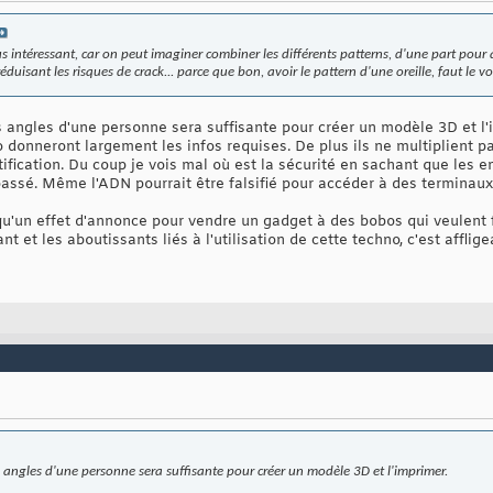
intéressant, car on peut imaginer combiner les différents patterns, d'une part pour 
réduisant les risques de crack... parce que bon, avoir le pattern d'une oreille, faut le
s angles d'une personne sera suffisante pour créer un modèle 3D et l
 donneront largement les infos requises. De plus ils ne multiplient p
ication. Du coup je vois mal où est la sécurité en sachant que les emp
assé. Même l'ADN pourrait être falsifié pour accéder à des terminaux 
 qu'un effet d'annonce pour vendre un gadget à des bobos qui veulent 
 et les aboutissants liés à l'utilisation de cette techno, c'est affligea
s angles d'une personne sera suffisante pour créer un modèle 3D et l'imprimer.