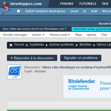
FORUMS
TUTORIELS
FAQ
DI/DSI Solutions d'entreprise
Cloud
IA
ALM
Micros
Accueil 
Vous n'êtes pas encore inscrit sur Developpez.com ?
Inscrivez-vous gratuitem
Derniers messages
Actions
Réseau social
Blogs
Agenda
Chat
Forum
Systèmes
Autres systèmes
Mobiles
Yahoo Lab
+
Signaler un problème
Répondre à la discussion
Discussion :
Yahoo Labs développe un système d'authentifi
Sujet :
Mobiles