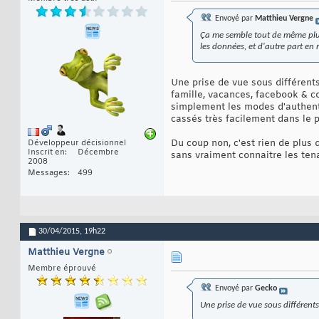
Envoyé par
Matthieu Vergne
Ça me semble tout de même plus 
les données, et d'autre part en 
Une prise de vue sous différent
famille, vacances, facebook & co
simplement les modes d'authentif
cassés très facilement dans le p
Du coup non, c'est rien de plus
Développeur décisionnel
Inscrit en
Décembre
sans vraiment connaitre les tenant
2008
Messages
499
30/04/2015,
19h22
Matthieu Vergne
Membre éprouvé
Envoyé par
Gecko
Une prise de vue sous différent