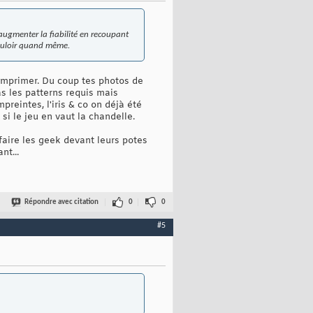
augmenter la fiabilité en recoupant
 vouloir quand même.
'imprimer. Du coup tes photos de
as les patterns requis mais
reintes, l'iris & co on déjà été
si le jeu en vaut la chandelle.
faire les geek devant leurs potes
nt...
Répondre avec citation
0
0
#5