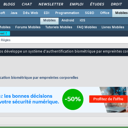
BLOGS
CHAT
NEWSLETTER
EMPLOI
ÉTUDES
DROIT
oft
Java
Dév. Web
EDI
Programmation
SGBD
Office
Mobiles
Mobiles
Android
iOS
Mobiles
Forums Mobiles
Tutoriels Mobiles
FAQ Mobiles
Livres Mobiles
ent !
Règles
s développe un système d'authentification biométrique par empreintes cor
cation biométrique par empreintes corporelles