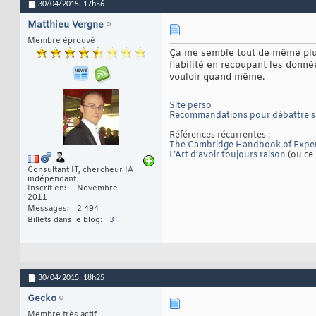
30/04/2015,
17h56
Matthieu Vergne
Membre éprouvé
Ça me semble tout de même plus 
fiabilité en recoupant les donnée
vouloir quand même.
Site perso
Recommandations pour débattre 
Références récurrentes :
The Cambridge Handbook of Exper
L’Art d’avoir toujours raison
(ou ce 
Consultant IT, chercheur IA
indépendant
Inscrit en
Novembre
2011
Messages
2 494
Billets dans le blog
3
30/04/2015,
18h25
Gecko
Membre très actif