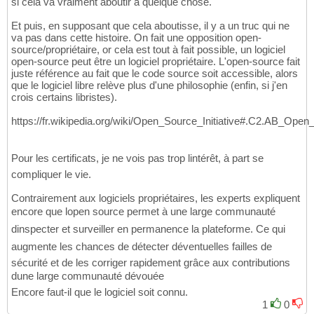
si cela va vraiment aboutir à quelque chose.
Et puis, en supposant que cela aboutisse, il y a un truc qui ne
va pas dans cette histoire. On fait une opposition open-
source/propriétaire, or cela est tout à fait possible, un logiciel
open-source peut être un logiciel propriétaire. L'open-source fait
juste référence au fait que le code source soit accessible, alors
que le logiciel libre relève plus d'une philosophie (enfin, si j'en
crois certains libristes).
https://fr.wikipedia.org/wiki/Open_Source_Initiative#.C2.AB_Ope
Pour les certificats, je ne vois pas trop lintérêt, à part se
compliquer le vie.
Contrairement aux logiciels propriétaires, les experts expliquent
encore que lopen source permet à une large communauté
dinspecter et surveiller en permanence la plateforme. Ce qui
augmente les chances de détecter déventuelles failles de
sécurité et de les corriger rapidement grâce aux contributions
dune large communauté dévouée
Encore faut-il que le logiciel soit connu.
1
0