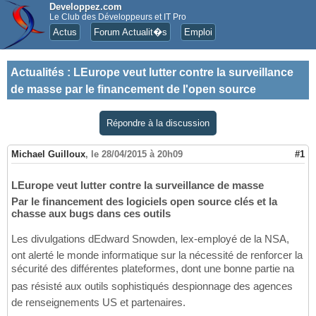
Developpez.com
Le Club des Développeurs et IT Pro
Actus
Forum Actualit�s
Emploi
Actualités
:
LEurope veut lutter contre la surveillance
de masse par le financement de l'open source
Répondre à la discussion
Michael Guilloux
,
le 28/04/2015 à 20h09
#1
LEurope veut lutter contre la surveillance de masse
Par le financement des logiciels open source clés et la
chasse aux bugs dans ces outils
Les divulgations dEdward Snowden, lex-employé de la NSA,
ont alerté le monde informatique sur la nécessité de renforcer la
sécurité des différentes plateformes, dont une bonne partie na
pas résisté aux outils sophistiqués despionnage des agences
de renseignements US et partenaires.