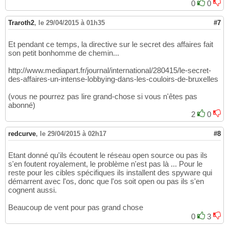
0
0
Traroth2
,
le 29/04/2015 à 01h35
#7
Et pendant ce temps, la directive sur le secret des affaires fait
son petit bonhomme de chemin...
http://www.mediapart.fr/journal/international/280415/le-secret-
des-affaires-un-intense-lobbying-dans-les-couloirs-de-bruxelles
(vous ne pourrez pas lire grand-chose si vous n'êtes pas
abonné)
2
0
redcurve
,
le 29/04/2015 à 02h17
#8
Etant donné qu'ils écoutent le réseau open source ou pas ils
s'en foutent royalement, le problème n'est pas là ... Pour le
reste pour les cibles spécifiques ils installent des spyware qui
démarrent avec l'os, donc que l'os soit open ou pas ils s'en
cognent aussi.
Beaucoup de vent pour pas grand chose
0
3