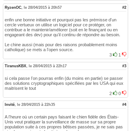
RyzenOC
,
le 28/04/2015 à 20h57
#2
enfin une bonne initiative et pourquoi pas les prémisse d'un
cercle vertueux on utilise un logiciel pour ce protéger, on
contribue a le maintenir/améliorer (soit en le finançant ou en
engageant des dev) pour qu'il continu de répondre au besoin.
Le chine aussi (mais pour des raisons probablement moins
catholique) se mets a l'open source.
3
1
TiranusKBX
,
le 28/04/2015 à 22h17
#3
si cela passe l'on pourras enfin (du moins en partie) se passer
des solutions cryptographiques spécifiées par les USA qui eux
maitrisent le tout
2
0
Invité
,
le 28/04/2015 à 22h35
#4
A l'heure où un certain pays faisant le chien fidèle des États-
Unis veut pratiquer la surveillance de masse sur sa propre
population suite à ces propres bêtises passées, je ne sais pas