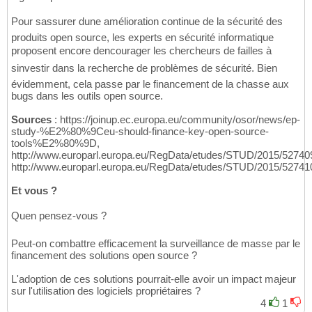
Pour sassurer dune amélioration continue de la sécurité des
produits open source, les experts en sécurité informatique
proposent encore dencourager les chercheurs de failles à
sinvestir dans la recherche de problèmes de sécurité. Bien
évidemment, cela passe par le financement de la chasse aux
bugs dans les outils open source.
Sources
: https://joinup.ec.europa.eu/community/osor/news/ep-
study-%E2%80%9Ceu-should-finance-key-open-source-
tools%E2%80%9D,
http://www.europarl.europa.eu/RegData/etudes/STUD/2015/52
http://www.europarl.europa.eu/RegData/etudes/STUD/2015/52
Et vous ?
Quen pensez-vous ?
Peut-on combattre efficacement la surveillance de masse par le
financement des solutions open source ?
L'adoption de ces solutions pourrait-elle avoir un impact majeur
sur l'utilisation des logiciels propriétaires ?
4
1