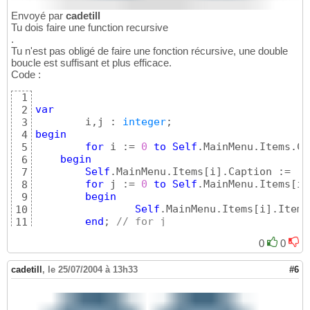
Envoyé par
cadetill
Tu dois faire une function recursive
.
Tu n'est pas obligé de faire une fonction récursive, une double
boucle est suffisant et plus efficace.
Code :
1
var
2
	i,j : 
integer
3
begin
4
for
 i := 
0
to
Self
.MainMenu.Items.Co
5
begin
6
Self
.MainMenu.Items
[
i
]
.Caption := 
'b
7
for
 j := 
0
to
Self
.MainMenu.Items
[
i
]
8
begin
9
Self
.MainMenu.Items
[
i
]
.Items
10
end
; 
// for j
11
end
; 
// for i
12
0
0
end
;
13
cadetill
,
le 25/07/2004 à 13h33
#6