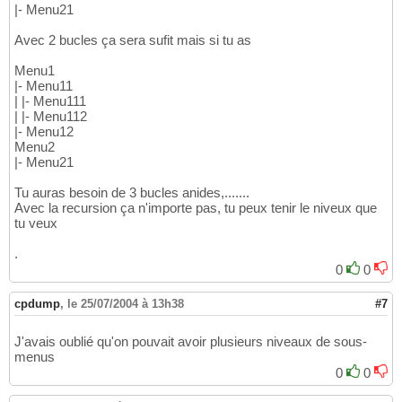
|- Menu21
Avec 2 bucles ça sera sufit mais si tu as
Menu1
|- Menu11
| |- Menu111
| |- Menu112
|- Menu12
Menu2
|- Menu21
Tu auras besoin de 3 bucles anides,.......
Avec la recursion ça n'importe pas, tu peux tenir le niveux que
tu veux
.
0
0
cpdump
,
le 25/07/2004 à 13h38
#7
J'avais oublié qu'on pouvait avoir plusieurs niveaux de sous-
menus
0
0