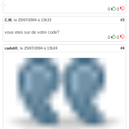
end
;

14
.
15
0
0
begin
16
  ChangeCaption
(
MainMenu1.Items
)
17
C.M
,
le 25/07/2004 à 13h15
#3
end
;
18
vous etes sur de votre code?
0
0
cadetill
,
le 25/07/2004 à 13h24
#4