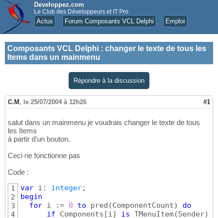
Developpez.com
Le Club des Développeurs et IT Pro
Actus
Forum Composants VCL Delphi
Emploi
Composants VCL Delphi
:
changer le texte de tous les
Items dans un mainmenu
Répondre à la discussion
C.M
,
le 25/07/2004 à 12h26
#1
salut dans un mainmenu je voudrais changer le texte de tous
les Items
à partir d'un bouton.
Ceci ne fonctionne pas
Code :
var
 i: 
integer
1
begin
2
for
 i := 
0
to
 pred
(
ComponentCount
)
do
3
if
 Components
[
i
]
is
 TMenuItem
(
Sender
)
t
4