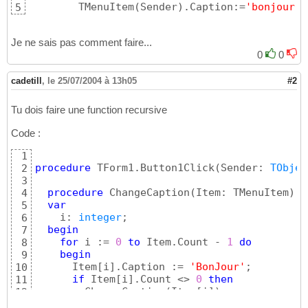
        TMenuItem
(
Sender
)
.Caption:=
'bonjour'
5
Je ne sais pas comment faire...
0
0
cadetill
,
le 25/07/2004 à 13h05
#2
Tu dois faire une function recursive
Code :
1
procedure
 TForm1.Button1Click
(
Sender: 
TObjec
2
3
procedure
 ChangeCaption
(
Item: TMenuItem
)
;

4
var
5
    i: 
integer
;

6
begin
7
for
 i := 
0
to
 Item.Count - 
1
do
8
begin
9
      Item
[
i
]
.Caption := 
'BonJour'
;

10
if
 Item
[
i
]
.Count <> 
0
then
11
        ChangeCaption
(
Item
[
i
]
)
;

12
end
;

13