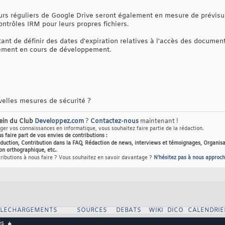
teurs réguliers de Google Drive seront également en mesure de prévis
ontrôles IRM pour leurs propres fichiers.
ant de définir des dates d'expiration relatives à l'accès des documen
ement en cours de développement.
elles mesures de sécurité ?
sein du Club
Developpez.com
?
Contactez-nous
maintenant !
er vos connaissances en informatique, vous souhaitez faire partie de la rédaction.
us faire part de vos envies de contributions :
raduction, Contribution dans la FAQ, Rédaction de news, interviews et témoignages, Organisa
on orthographique, etc.
.
tributions à nous faire ? Vous souhaitez en savoir davantage ?
N'hésitez pas à nous approch
ELECHARGEMENTS
SOURCES
DEBATS
WIKI
DICO
CALENDRIE
és