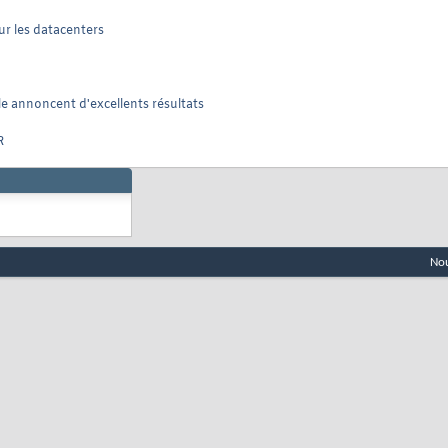
r les datacenters
le annoncent d'excellents résultats
R
Nou