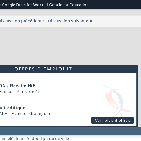
 Google Drive for Work et Google for Education
iscussion précédente
|
Discussion suivante
»
OA - Recette H/F
 France - Paris 75015
uit éditique
ALE
- France - Gradignan
Voir plus d'offres
r un téléphone Android perdu ou volé