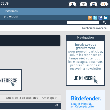
CLUB
Systèmes
O
HUMOUR
Recherche avancée
Navigation
Inscrivez-vous
gratuitement
pour pouvoir participer,
suivre les réponses en
temps réel, voter pour
les messages, poser vos
propres questions et
recevoir la newsletter
Outils de la discussion
Affichage
#1