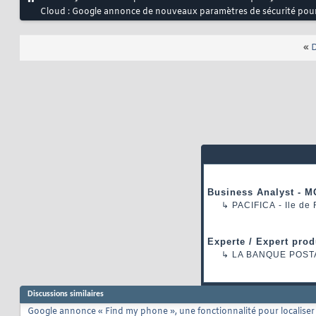
Cloud : Google annonce de nouveaux paramètres de sécurité pour
«
D
Business Analyst - M
↳
PACIFICA
- Ile de
Experte / Expert prod
↳
LA BANQUE POST
Discussions similaires
Google annonce « Find my phone », une fonctionnalité pour localise