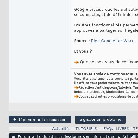
Google
précise que les utilisa
se connecter, et de définir des c
D'autres fonctionnalités permett
approuvés à partager sont égal
Source
:
Blog Google for Work
Et vous ?
Que pensez-vous de ces nouv
Vous avez envie de contribuer au 
Vous êtes passionné, vous souhaitez partag
Il suffit de vous porter volontaire et de no
Rédaction d'articles/cours/tutoriels, T
Relecture technique, Modération, Correcti
Vous avez d'autres propositions de con
+
Signaler un problème
Répondre à la discussion
Actualités
TUTORIELS
FAQs
LIVRES
T
Forum
Le club des professionnels en informatique
Actualit