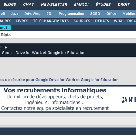
BLOGS
CHAT
NEWSLETTER
EMPLOI
ÉTUDES
DROIT
oft
Java
Dév. Web
EDI
Programmation
SGBD
Office
Mobiles
AIRES
LIVRES
TÉLÉCHARGEMENTS
SOURCES
DÉBATS
WIKI
DIC
ent !
Règles
és
 Google Drive for Work et Google for Education
s de sécurité pour Google Drive for Work et Google for Education