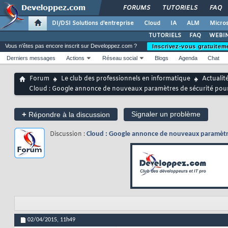
FORUMS
TUTORIELS
FAQ
DI/DSI Solutions d'entreprise
Cloud
IA
ALM
Micros
TUTORIELS
FAQ
WEBIN
Vous n'êtes pas encore inscrit sur Developpez.com ?
Inscrivez-vous gratuitem
Derniers messages
Actions
Réseau social
Blogs
Agenda
Chat
Forum
Le club des professionnels en informatique
Actualit
Cloud : Google annonce de nouveaux paramètres de sécurité pour
+
Signaler un problème
Répondre à la discussion
Discussion :
Cloud : Google annonce de nouveaux paramètre
02/04/2015,
11h49