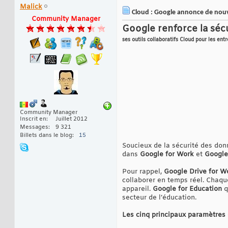
Malick
Cloud : Google annonce de nouv
Community Manager
Google renforce la séc
ses outils collaboratifs Cloud pour les entr
Community Manager
Inscrit en
Juillet 2012
Messages
9 321
Billets dans le blog
15
Soucieux de la sécurité des don
dans
Google for Work
et
Google
Pour rappel,
Google Drive for W
collaborer en temps réel. Chaque 
appareil.
Google for Education
q
secteur de l’éducation.
Les cinq principaux paramètres 