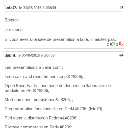
Lolo78
,
le 31/05/2015 à 00h34
#3
Bonsoir,
je relance.
Si vous avez une idée de présentation à faire, n'hésitez pas.
0
0
djibril
,
le 05/06/2015 à 20h53
#4
Les présentations à venir sont :
keep calm and read the perl script&#8206; ;
Open Food Facts : une base de données collaborative de
produits en Perl&#8206; ;
Mort aux cons, persistence&#8206; ;
Programmation fonctionnelle en Perl&#8206; (lolo78) ;
Perl dans la distribution Fedora&#8206; ;
Pilotage commercial en Perl&#8206; ;