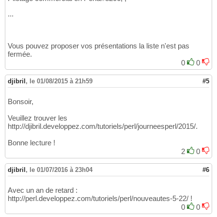
...
Vous pouvez proposer vos présentations la liste n'est pas
fermée.
0
0
djibril
,
le 01/08/2015 à 21h59
#5
Bonsoir,
Veuillez trouver les
http://djibril.developpez.com/tutoriels/perl/journeesperl/2015/.
Bonne lecture !
2
0
djibril
,
le 01/07/2016 à 23h04
#6
Avec un an de retard :
http://perl.developpez.com/tutoriels/perl/nouveautes-5-22/ !
0
0