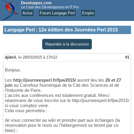
Developpez.com
Le Club des Développeurs et IT Pro
Actus
Forum Langage Perl
Emploi
Langage Perl
:
12e édition des Journées Perl 2015
Répondre à la discussion
djibril
,
le 28/03/2015 à 17h12
#1
Bonjour,
Les
http://journeesperl.fr/fpw2015/
auront lieu les
26 et 27
juin
au Carrefour Numérique de la Cité des Sciences et de
l'Industrie de Paris.
L'accès aux conférences est totalement gratuit. Merci
néanmoins de vous inscrire sur le http://journeesperl.fr/fpw2015/
si vous comptez venir.
Cela vous permettra :
de vous connecter au wiki et prendre part aux échanges (la
réservation pour le resto ou l'hébergement se feront par ce
biais) ;