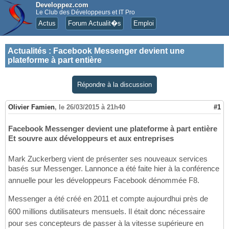
Developpez.com
Le Club des Développeurs et IT Pro
Actus
Forum Actualit�s
Emploi
Actualités
:
Facebook Messenger devient une
plateforme à part entière
Répondre à la discussion
Olivier Famien
,
le 26/03/2015 à 21h40
#1
Facebook Messenger devient une plateforme à part entière
Et souvre aux développeurs et aux entreprises
Mark Zuckerberg vient de présenter ses nouveaux services
basés sur Messenger. Lannonce a été faite hier à la conférence
annuelle pour les développeurs Facebook dénommée F8.
Messenger a été créé en 2011 et compte aujourdhui près de
600 millions dutilisateurs mensuels. Il était donc nécessaire
pour ses concepteurs de passer à la vitesse supérieure en