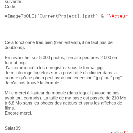
suivante :
Code :
=ImageToOLE
(
[
CurrentProject
]
.
[
path
]
 & 
"\Acteurs\
Cela fonctionne très bien (bien entendu, il ne faut pas de
doublons).
En revanche, sur 5 000 photos, j'en ai à peu près 2 000 en
format png.
J'ai commencé à les enregistrer sous le format jpg.
Je m'interroge toutefois sur la possibilité d'indiquer dans la
source qu'une photo peut avoir une extension ".jpg" ou ".png".
Je n'ai pas trouvé la formule.
Mille merci à l'auteur du module (dans lequel j'avoue ne pas
avoir tout compris). La taille de ma base est passée de 210 Mo
à 6,8 Mo sans les photos des acteurs et sans les affiches de
films.
Encore merci.
Salas99