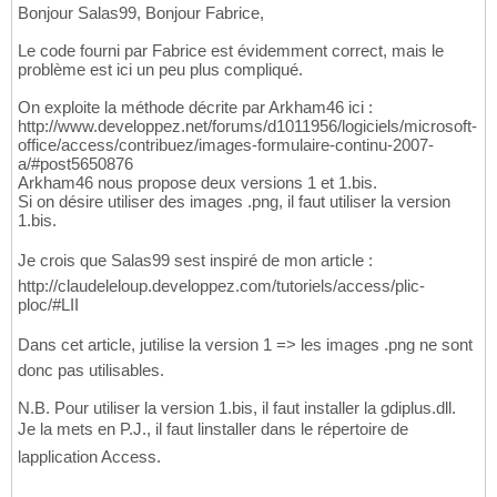
Bonjour Salas99, Bonjour Fabrice,
Le code fourni par Fabrice est évidemment correct, mais le
problème est ici un peu plus compliqué.
On exploite la méthode décrite par Arkham46 ici :
http://www.developpez.net/forums/d1011956/logiciels/microsoft-
office/access/contribuez/images-formulaire-continu-2007-
a/#post5650876
Arkham46 nous propose deux versions 1 et 1.bis.
Si on désire utiliser des images .png, il faut utiliser la version
1.bis.
Je crois que Salas99 sest inspiré de mon article :
http://claudeleloup.developpez.com/tutoriels/access/plic-
ploc/#LII
Dans cet article, jutilise la version 1 => les images .png ne sont
donc pas utilisables.
N.B. Pour utiliser la version 1.bis, il faut installer la gdiplus.dll.
Je la mets en P.J., il faut linstaller dans le répertoire de
lapplication Access.