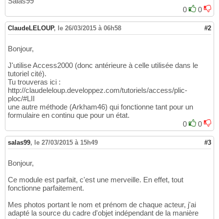
Salas99
0
0
ClaudeLELOUP
,
le 26/03/2015 à 06h58
#2
Bonjour,
J'utilise Access2000 (donc antérieure à celle utilisée dans le
tutoriel cité).
Tu trouveras ici :
http://claudeleloup.developpez.com/tutoriels/access/plic-
ploc/#LII
une autre méthode (Arkham46) qui fonctionne tant pour un
formulaire en continu que pour un état.
0
0
salas99
,
le 27/03/2015 à 15h49
#3
Bonjour,
Ce module est parfait, c'est une merveille. En effet, tout
fonctionne parfaitement.
Mes photos portant le nom et prénom de chaque acteur, j'ai
adapté la source du cadre d'objet indépendant de la manière