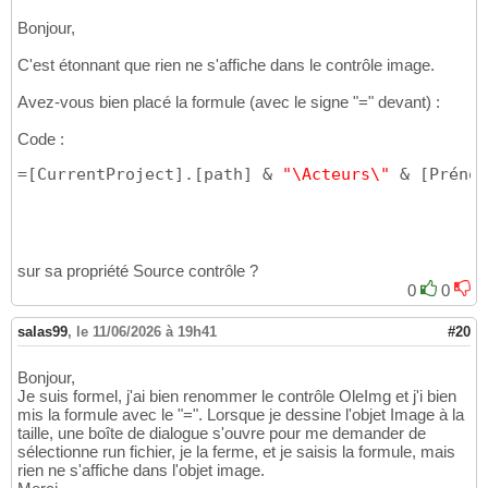
#End If
101
End
Type
102
Bonjour,
Private
Type
 BitmapInfoHeader

103
    biSize 
As
Long
104
C'est étonnant que rien ne s'affiche dans le contrôle image.
    biWidth 
As
Long
105
    biHeight 
As
Long
106
Avez-vous bien placé la formule (avec le signe "=" devant) :
    biPlanes 
As
Integer
107
    biBitCount 
As
Integer
Code :
108
    biCompression 
As
Long
109
=
[
CurrentProject
]
.
[
path
]
 & 
"\Acteurs\"
 & 
[
Prénom
    biSizeImage 
As
Long
110
    biXPelsPerMeter 
As
Long
111
    biYPelsPerMeter 
As
Long
112
    biClrUsed 
As
Long
113
    biClrImportant 
As
Long
114
sur sa propriété Source contrôle ?
End
Type
115
0
0
Private
Type
 BitmapInfo

116
    bmiHeader 
As
 BitmapInfoHeader

117
salas99
,
le 11/06/2026 à 19h41
#20
    bmiColors
(
0
To
255
)
As
Long
118
End
Type
119
Private
Type
 DIBSECTION

120
Bonjour,
    dsBm 
As
 bitmap

121
Je suis formel, j'ai bien renommer le contrôle OleImg et j'i bien
    dsBmih 
As
 BitmapInfoHeader

122
mis la formule avec le "=". Lorsque je dessine l'objet Image à la
    dsBitfields
(
2
)
As
Long
taille, une boîte de dialogue s'ouvre pour me demander de
123
sélectionne run fichier, je la ferme, et je saisis la formule, mais
#If
 VBA7 
Then
124
rien ne s'affiche dans l'objet image.
    dshSection 
As
125