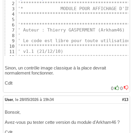
'******************************************
2
'*              MODULE POUR AFFICHAGE D'IMA
3
'******************************************
4
5
'******************************************
6
' Auteur : Thierry GASPERMENT (Arkham46)
7
'
8
' Le code est libre pour toute utilisation
9
'******************************************
10
' v1.1 (21/12/10)
11
'******************************************
12
' Documentation OLE
13
' http://msdn.microsoft.com/en-us/library/d
14
Sinon, un contrôle image classique à la place devrait
' http://support.microsoft.com/kb/147727/fr
normalement fonctionner.
15
'******************************************
16
Cdlt
17
0
0
' Definition des variables non typees en lo
18
' Les elements des types doivent etre types
19
#If
 VBA7 
Then
20
User
,
le 28/05/2026 à 19h34
#13
21
Const
 PtrNull 
As
 LongPtr = 
0
22
Bonsoir,
#Else
23
24
Avez-vous pu tester cette version du module d'Arkham46 ?
Const
 PtrNull 
As
Long
 = 
0
25
#End If
26
Cdlt