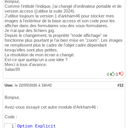
Bonjour,
Comme l'intitulé l'indique, j'ai changé d'ordinateur portable et de
version access (j'utilise la suite 2024).
J'utilise toujours la version 1 d'arkham46 pour stocker mes
images à l'extérieur de la base access et son code pour les
afficher dans des formulaires sou des sous-formulaires.
Je n'ai que des fichiers jpg.
Depuis le changement, la propriété "mode affichage" ne
fonctionne plus pourtant je l'ai bien mise en "zoom". Les images
ne remplissent plus le cadre de l'objet cadre dépendant
lorsqu'elles sont plus petites.
La résolution de mon écran a changé.
Est-ce que quelqu'un a une idée ?
Merci à tous d'avance.
Salas99
0
0
User
,
le 22/05/2026 à 16h42
#12
Bonjour,
Avez-vous essayé cet autre module d'Arkham46 :
Code :
Option
Explicit
1