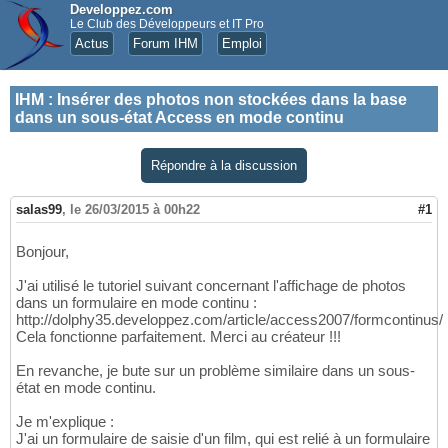
Developpez.com
Le Club des Développeurs et IT Pro
Actus
Forum IHM
Emploi
IHM
:
Insérer des photos non stockées dans la base
dans un sous-état Access en mode continu
Répondre à la discussion
salas99
,
le 26/03/2015 à 00h22
#1
Bonjour,
J'ai utilisé le tutoriel suivant concernant l'affichage de photos
dans un formulaire en mode continu :
http://dolphy35.developpez.com/article/access2007/formcontinus/
Cela fonctionne parfaitement. Merci au créateur !!!
En revanche, je bute sur un problème similaire dans un sous-
état en mode continu.
Je m'explique :
J'ai un formulaire de saisie d'un film, qui est relié à un formulaire