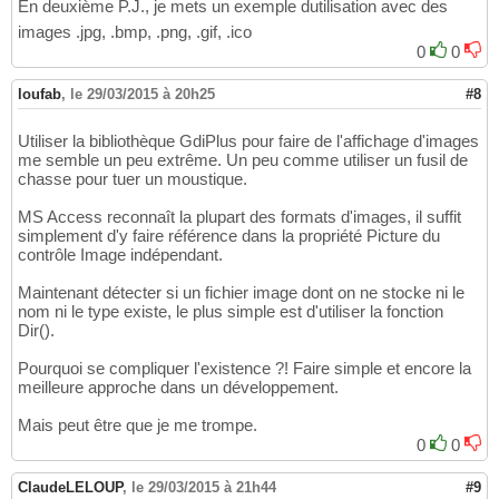
En deuxième P.J., je mets un exemple dutilisation avec des
images .jpg, .bmp, .png, .gif, .ico
0
0
loufab
,
le 29/03/2015 à 20h25
#8
Utiliser la bibliothèque GdiPlus pour faire de l'affichage d'images
me semble un peu extrême. Un peu comme utiliser un fusil de
chasse pour tuer un moustique.
MS Access reconnaît la plupart des formats d'images, il suffit
simplement d'y faire référence dans la propriété Picture du
contrôle Image indépendant.
Maintenant détecter si un fichier image dont on ne stocke ni le
nom ni le type existe, le plus simple est d'utiliser la fonction
Dir().
Pourquoi se compliquer l'existence ?! Faire simple et encore la
meilleure approche dans un développement.
Mais peut être que je me trompe.
0
0
ClaudeLELOUP
,
le 29/03/2015 à 21h44
#9