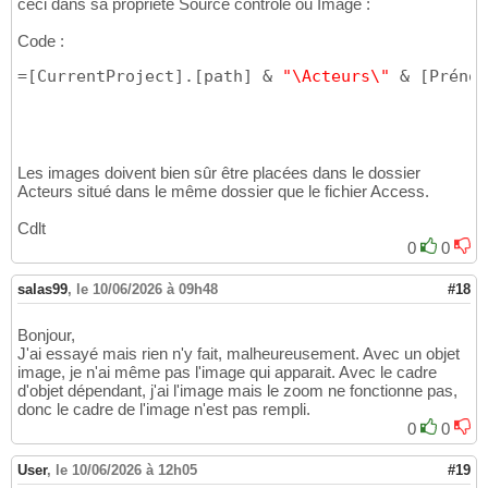
76
ceci dans sa propriété Source contrôle ou Image :
Private
Const
 OT_STATIC = 
3
77
Private
Const
 SRCCOPY = 
&HCC0020
78
Code :
Private
Const
 COLORONCOLOR = 
3
79
=
[
CurrentProject
]
.
[
path
]
 & 
"\Acteurs\"
 & 
[
Prénom
Private
Const
 HALFTONE = 
4
80
Private
Const
 DIB_RGB_COLORS 
As
Long
 = 
&H0
81
Private
Const
 BI_RGB 
As
Long
 = 
&H0
82
' STRUCTURES
83
Private
Type
 RECT

84
Les images doivent bien sûr être placées dans le dossier
    Left 
As
Long
85
Acteurs situé dans le même dossier que le fichier Access.
    Top 
As
Long
86
    Right 
As
Long
87
Cdlt
    Bottom 
As
Long
88
0
0
End
Type
89
Private
Type
 bitmap

90
salas99
,
le 10/06/2026 à 09h48
#18
    bmType 
As
Long
91
    bmWidth 
As
Long
92
    bmHeight 
As
Long
93
Bonjour,
    bmWidthBytes 
As
Long
94
J'ai essayé mais rien n'y fait, malheureusement. Avec un objet
    bmPlanes 
As
Integer
image, je n'ai même pas l'image qui apparait. Avec le cadre
95
d'objet dépendant, j'ai l'image mais le zoom ne fonctionne pas,
    bmBitsPixel 
As
Integer
96
donc le cadre de l'image n'est pas rempli.
#If
 VBA7 
Then
97
0
0
    bmBits 
As
98
#Else
99
    bmBits 
As
Long
100
User
,
le 10/06/2026 à 12h05
#19