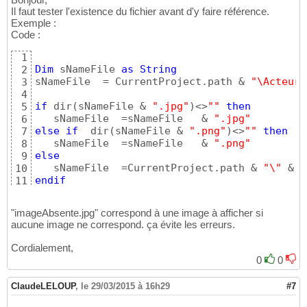
Il faut tester l'existence du fichier avant d'y faire référence.
Exemple :
Code :
1
Dim
 sNameFile 
as
String
2
sNameFile  = CurrentProject.path & 
"\Acteurs
3
4
if
 dir
(
sNameFile & 
".jpg"
)
<>
""
then
5
   sNameFile  =sNameFile   & 
".jpg"
6
else
if
  dir
(
sNameFile & 
".png"
)
<>
""
then
7
   sNameFile  =sNameFile   & 
".png"
8
else
9
   sNameFile  =CurrentProject.path & 
"\"
 & 
"
10
endif
11
12
me.image.picture = sNameFile
13
"imageAbsente.jpg" correspond à une image à afficher si
aucune image ne correspond. ça évite les erreurs.
Cordialement,
0
0
ClaudeLELOUP
,
le 29/03/2015 à 16h29
#7