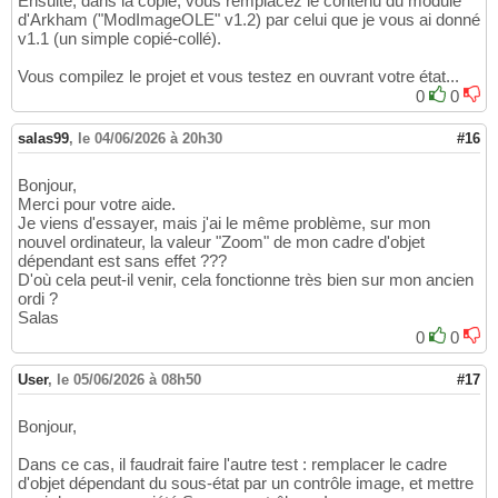
Ensuite, dans la copie, vous remplacez le contenu du module
Private
Declare
Function
 GetObjectBmp 
Lib
"
52
d'Arkham ("ModImageOLE" v1.2) par celui que je vous ai donné
(
ByVa
53
v1.1 (un simple copié-collé).
Private
Declare
Function
 CreateCompatibleDC
54
Vous compilez le projet et vous testez en ouvrant votre état...
Private
Declare
Function
 DeleteDC 
Lib
"gdi3
55
Private
Declare
Function
 SetStretchBltMode 
0
0
56
Private
Declare
Function
 StretchBlt 
Lib
"gd
57
(
ByVal
 
58
salas99
,
le 04/06/2026 à 20h30
#16
ByVal
 
59
ByVal
 
60
Bonjour,
ByVal
 
61
Merci pour votre aide.
Private
Declare
Function
 CreateDIBSection 
L
62
Je viens d'essayer, mais j'ai le même problème, sur mon
(
63
nouvel ordinateur, la valeur "Zoom" de mon cadre d'objet
                                           
64
dépendant est sans effet ???
Private
Declare
Function
 GetDC 
Lib
"USER32"
65
D'où cela peut-il venir, cela fonctionne très bien sur mon ancien
Private
Declare
Function
 apiGetObject 
Lib
"
66
ordi ?
Private
Declare
Function
 ReleaseDC 
Lib
"USE
Salas
67
Private
Declare
Sub
 RtlMoveMemory 
Lib
"kern
68
0
0
Private
Declare
Function
 GetDeviceCaps 
Lib
69
Private
Declare
Function
 FillRect 
Lib
"USER
70
User
,
le 05/06/2026 à 08h50
#17
Private
Declare
Function
 CreateSolidBrush 
L
71
#End If
72
Bonjour,
' CONSTANTES
73
Private
Const
 LOGPIXELSY = 
90
74
Dans ce cas, il faudrait faire l'autre test : remplacer le cadre
Private
Const
 LOGPIXELSX = 
88
75
d'objet dépendant du sous-état par un contrôle image, et mettre
Private
Const
 HIMETRIC_INCH = 
2540