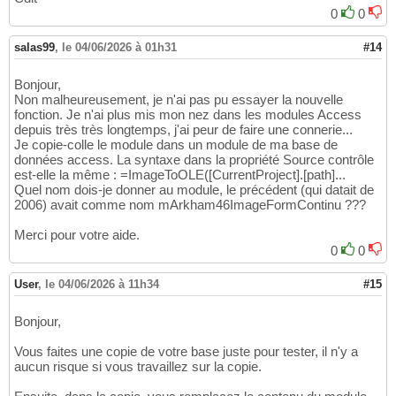
27
0
0
' API
28
#If
 VBA7 
Then
29
salas99
,
le 04/06/2026 à 01h31
#14
Private
Declare
 PtrSafe 
Function
 OleTransla
30
31
Bonjour,
Private
Declare
 PtrSafe 
Function
 DeleteObje
32
Non malheureusement, je n'ai pas pu essayer la nouvelle
Private
Declare
 PtrSafe 
Function
 SetStretch
33
fonction. Je n'ai plus mis mon nez dans les modules Access
Private
Declare
 PtrSafe 
Function
 StretchBlt
34
depuis très très longtemps, j'ai peur de faire une connerie...
Private
Declare
 PtrSafe 
Function
 SelectObje
35
Je copie-colle le module dans un module de ma base de
Private
Declare
 PtrSafe 
Function
 CreateComp
36
données access. La syntaxe dans la propriété Source contrôle
Private
Declare
 PtrSafe 
Function
 GetObjectB
37
est-elle la même : =ImageToOLE([CurrentProject].[path]...
Private
Declare
 PtrSafe 
Function
 DeleteDC 
L
38
Quel nom dois-je donner au module, le précédent (qui datait de
Private
Declare
 PtrSafe 
Function
 CreateDIBS
39
2006) avait comme nom mArkham46ImageFormContinu ???
Private
Declare
 PtrSafe 
Function
 GetDC 
Lib
40
Private
Declare
 PtrSafe 
Function
 apiGetObje
Merci pour votre aide.
41
Private
Declare
 PtrSafe 
Function
 ReleaseDC 
42
0
0
Private
Declare
 PtrSafe 
Sub
 RtlMoveMemory 
L
43
Private
Declare
 PtrSafe 
Function
 GetDeviceC
44
User
,
le 04/06/2026 à 11h34
#15
Private
Declare
 PtrSafe 
Function
 FillRect 
L
45
Private
Declare
 PtrSafe 
Function
 CreateSoli
46
Bonjour,
#Else
47
Private
Declare
Function
 OleTranslateColor 
48
Vous faites une copie de votre base juste pour tester, il n'y a
49
aucun risque si vous travaillez sur la copie.
Private
Declare
Function
 DeleteObject 
Lib
"
50
Private
Declare
Function
 SelectObject 
Lib
"
51