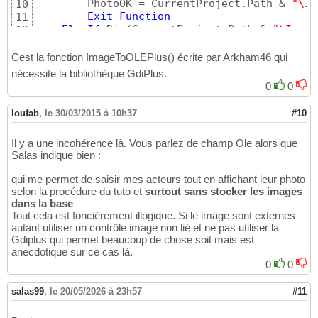
        PhotoOK = CurrentProject.Path & 
"\Im
10
Exit
Function
11
ElseIf
 Dir
(
CurrentProject.Path & 
"\Image
12
             PhotoOK = CurrentProject.Path &
13
Exit
Function
14
Cest la fonction ImageToOLEPlus() écrite par Arkham46 qui
ElseIf
 Dir
(
CurrentProject.Path & 
"\Image
15
nécessite la bibliothèque GdiPlus.
             PhotoOK = CurrentProject.Path &
16
0
0
ElseIf
 Dir
(
CurrentProject.Path & 
"\Image
17
             PhotoOK = CurrentProject.Path &
18
loufab
,
le 30/03/2015 à 10h37
#10
Exit
Function
19
Exit
Function
20
Il y a une incohérence là. Vous parlez de champ Ole alors que
21
Salas indique bien :
Else
: PhotoOK = CurrentProject.Path & 
"\
22
End
If
23
qui me permet de saisir mes acteurs tout en affichant leur photo
24
selon la procédure du tuto et
surtout sans stocker les images
End
Function
25
dans la base
Tout cela est foncièrement illogique. Si le image sont externes
autant utiliser un contrôle image non lié et ne pas utiliser la
Gdiplus qui permet beaucoup de chose soit mais est
anecdotique sur ce cas là.
0
0
salas99
,
le 20/05/2026 à 23h57
#11