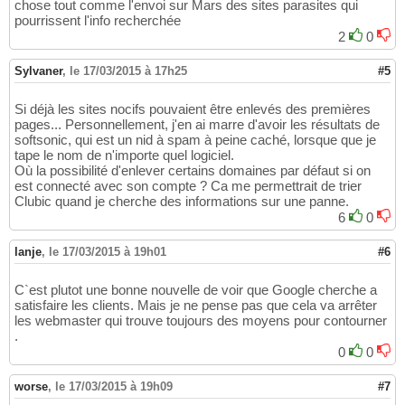
chose tout comme l'envoi sur Mars des sites parasites qui
pourrissent l'info recherchée
2
0
Sylvaner
,
le 17/03/2015 à 17h25
#5
Si déjà les sites nocifs pouvaient être enlevés des premières
pages... Personnellement, j'en ai marre d'avoir les résultats de
softsonic, qui est un nid à spam à peine caché, lorsque que je
tape le nom de n'importe quel logiciel.
Où la possibilité d'enlever certains domaines par défaut si on
est connecté avec son compte ? Ca me permettrait de trier
Clubic quand je cherche des informations sur une panne.
6
0
lanje
,
le 17/03/2015 à 19h01
#6
C`est plutot une bonne nouvelle de voir que Google cherche a
satisfaire les clients. Mais je ne pense pas que cela va arrêter
les webmaster qui trouve toujours des moyens pour contourner
.
0
0
worse
,
le 17/03/2015 à 19h09
#7