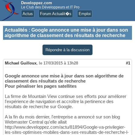
Developpez.com
Le Club des Développeurs et IT Pro
Actus
Forum Actualit�s
Emploi
Actualités
:
Google annonce une mise à jour dans son
algorithme de classement des résultats de recherche
Répondre à la discussion
Michael Guilloux
,
le 17/03/2015 à 13h28
#1
Google annonce une mise à jour dans son algorithme de
classement des résultats de recherche
Pour pénaliser les pages satellites
La firme de Mountain View continue ses efforts pour améliorer
l'expérience de navigation et accroître la pertinence des
résultats de recherche sur Google.
A la fin du mois dernier, l'entreprise a annoncé sur son blog
Webmaster Central qu'elle allait
http://www.developpez.com/actu/81894/Google-va-privilegier-
les-sites-optimises-mobiles-dans-ses-resultats-de-recherche-l-