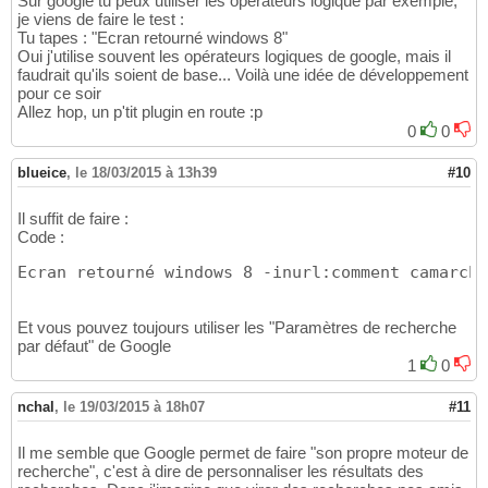
Sur google tu peux utiliser les opérateurs logique par exemple,
je viens de faire le test :
Tu tapes : "Ecran retourné windows 8"
Oui j'utilise souvent les opérateurs logiques de google, mais il
faudrait qu'ils soient de base... Voilà une idée de développement
pour ce soir
Allez hop, un p'tit plugin en route :p
0
0
blueice
,
le 18/03/2015 à 13h39
#10
Il suffit de faire :
Code :
Ecran retourné windows 8 -inurl:comment camarche
Et vous pouvez toujours utiliser les "Paramètres de recherche
par défaut" de Google
1
0
nchal
,
le 19/03/2015 à 18h07
#11
Il me semble que Google permet de faire "son propre moteur de
recherche", c'est à dire de personnaliser les résultats des