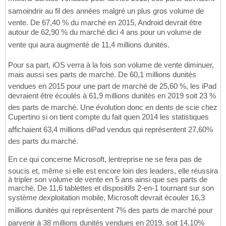
samoindrir au fil des années malgré un plus gros volume de
vente. De 67,40 % du marché en 2015, Android devrait être
autour de 62,90 % du marché dici 4 ans pour un volume de
vente qui aura augmenté de 11,4 millions dunités.
Pour sa part, iOS verra à la fois son volume de vente diminuer,
mais aussi ses parts de marché. De 60,1 millions dunités
vendues en 2015 pour une part de marché de 25,60 %, les iPad
devraient être écoulés à 61,9 millions dunités en 2019 soit 23 %
des parts de marché. Une évolution donc en dents de scie chez
Cupertino si on tient compte du fait quen 2014 les statistiques
affichaient 63,4 millions diPad vendus qui représentent 27,60%
des parts du marché.
En ce qui concerne Microsoft, lentreprise ne se fera pas de
soucis et, même si elle est encore loin des leaders, elle réussira
à tripler son volume de vente en 5 ans ainsi que ses parts de
marché. De 11,6 tablettes et dispositifs 2-en-1 tournant sur son
système dexploitation mobile, Microsoft devrait écouler 16,3
millions dunités qui représentent 7% des parts de marché pour
parvenir à 38 millions dunités vendues en 2019, soit 14,10%