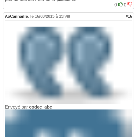
0
0
AoCannaille
,
le 16/03/2015 à 15h48
#16
Envoyé par
codec_abc