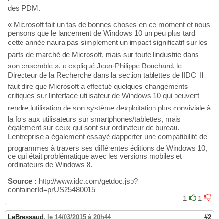
des PDM.
« Microsoft fait un tas de bonnes choses en ce moment et nous
pensons que le lancement de Windows 10 un peu plus tard
cette année naura pas simplement un impact significatif sur les
parts de marché de Microsoft, mais sur toute lindustrie dans
son ensemble », a expliqué Jean-Philippe Bouchard, le
Directeur de la Recherche dans la section tablettes de lIDC. Il
faut dire que Microsoft a effectué quelques changements
critiques sur linterface utilisateur de Windows 10 qui peuvent
rendre lutilisation de son système dexploitation plus conviviale à
la fois aux utilisateurs sur smartphones/tablettes, mais
également sur ceux qui sont sur ordinateur de bureau.
Lentreprise a également essayé dapporter une compatibilité de
programmes à travers ses différentes éditions de Windows 10,
ce qui était problématique avec les versions mobiles et
ordinateurs de Windows 8.
Source :
http://www.idc.com/getdoc.jsp?
containerId=prUS25480015
1
1
LeBressaud
,
le 14/03/2015 à 20h44
#2