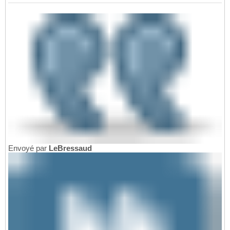
Envoyé par
LeBressaud