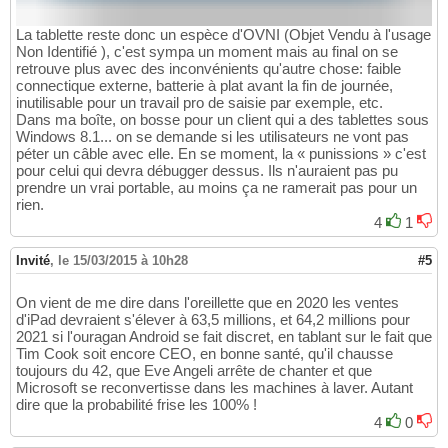
La tablette reste donc un espèce d'OVNI (Objet Vendu à l'usage
Non Identifié ), c'est sympa un moment mais au final on se
retrouve plus avec des inconvénients qu'autre chose: faible
connectique externe, batterie à plat avant la fin de journée,
inutilisable pour un travail pro de saisie par exemple, etc.
Dans ma boîte, on bosse pour un client qui a des tablettes sous
Windows 8.1... on se demande si les utilisateurs ne vont pas
péter un câble avec elle. En se moment, la « punissions » c'est
pour celui qui devra débugger dessus. Ils n'auraient pas pu
prendre un vrai portable, au moins ça ne ramerait pas pour un
rien.
4
1
Invité
,
le 15/03/2015 à 10h28
#5
On vient de me dire dans l'oreillette que en 2020 les ventes
d'iPad devraient s'élever à 63,5 millions, et 64,2 millions pour
2021 si l'ouragan Android se fait discret, en tablant sur le fait que
Tim Cook soit encore CEO, en bonne santé, qu'il chausse
toujours du 42, que Eve Angeli arrête de chanter et que
Microsoft se reconvertisse dans les machines à laver. Autant
dire que la probabilité frise les 100% !
4
0