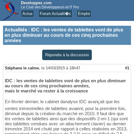
Developpez.com
Le Club des Développeurs et IT Pro
Actus
Forum Actualit�s
Emploi
Actualités
:
IDC : les ventes de tablettes vont de plus
en plus diminuer au cours de ces cinq prochaines
années
Répondre à la discussion
Stéphane le calme
,
le 14/03/2015 à 18h47
#1
IDC : les ventes de tablettes vont de plus en plus diminuer
au cours de ces cinq prochaines années,
mais le marché va rester à la croissance
En février dernier, le cabinet danalyse IDC avançait que les
ventes trimestrielles de tablettes avaient, pour la première fois,
diminué depuis la création du marché en 2010. Il faut dire que
les ventes de tablettes ainsi que des dispositifs 2-en-1 (qui sont
des tablettes vendues avec un attachement clavier) au dernier
trimestre 2014 ont chuté par rapport à celles réalisées en 2013,
représentant alors une baisse de 3,2 % pour un déficit de 2,5