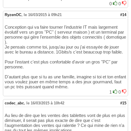
0
0
RyzenOC
,
le 16/03/2015 à 09h21
#14
Conception qui va faire tourner l'industrie IT mais largement
évolutif vers un gros "PC" ( serveur maison ) et un terminal par
personne qui gère l'ensemble des objets connectés ( domotique
).
Je pensais comme toi, jusqu'au jour ou j'ai essayée de jouer
avec le bureau a distance. 1Gbits/s c'est beaucoup trop faible.
Pour l'instant c'est plus confortable d'avoir un gros "PC" par
personne.
D'autant plus que si tu as une famille, imagine si toi et ton enfant
vous voulez jouer en même temps a des jeux gourmand, faut
un pc très puissant quand même.
1
0
codec_abc
,
le 16/03/2015 à 10h42
#15
Au lieu de dire que les ventes des tablettes vont de plus en plus
diminuer, il serait pas plus exacte de dire que c'est
l'augmentation des ventes qui ralentie ? Ce qui mine de rien n'a
pas du tout les mêmes implications.