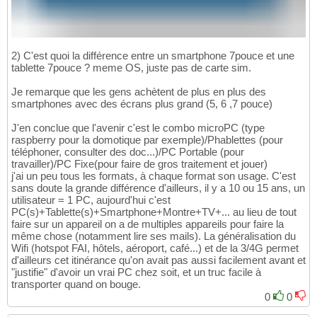
2) C'est quoi la différence entre un smartphone 7pouce et une
tablette 7pouce ? meme OS, juste pas de carte sim.
Je remarque que les gens achètent de plus en plus des
smartphones avec des écrans plus grand (5, 6 ,7 pouce)
J'en conclue que l'avenir c'est le combo microPC (type
raspberry pour la domotique par exemple)/Phablettes (pour
téléphoner, consulter des doc...)/PC Portable (pour
travailler)/PC Fixe(pour faire de gros traitement et jouer)
j'ai un peu tous les formats, à chaque format son usage. C'est
sans doute la grande différence d'ailleurs, il y a 10 ou 15 ans, un
utilisateur = 1 PC, aujourd'hui c'est
PC(s)+Tablette(s)+Smartphone+Montre+TV+... au lieu de tout
faire sur un appareil on a de multiples appareils pour faire la
même chose (notamment lire ses mails). La généralisation du
Wifi (hotspot FAI, hôtels, aéroport, café...) et de la 3/4G permet
d'ailleurs cet itinérance qu'on avait pas aussi facilement avant et
"justifie" d'avoir un vrai PC chez soit, et un truc facile à
transporter quand on bouge.
0
0