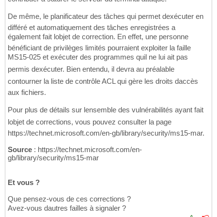
De même, le planificateur des tâches qui permet dexécuter en
différé et automatiquement des tâches enregistrées a
également fait lobjet de correction. En effet, une personne
bénéficiant de privilèges limités pourraient exploiter la faille
MS15-025 et exécuter des programmes quil ne lui ait pas
permis dexécuter. Bien entendu, il devra au préalable
contourner la liste de contrôle ACL qui gère les droits daccès
aux fichiers.
Pour plus de détails sur lensemble des vulnérabilités ayant fait
lobjet de corrections, vous pouvez consulter la page
https://technet.microsoft.com/en-gb/library/security/ms15-mar.
Source
: https://technet.microsoft.com/en-
gb/library/security/ms15-mar
Et vous ?
Que pensez-vous de ces corrections ?
Avez-vous dautres failles à signaler ?