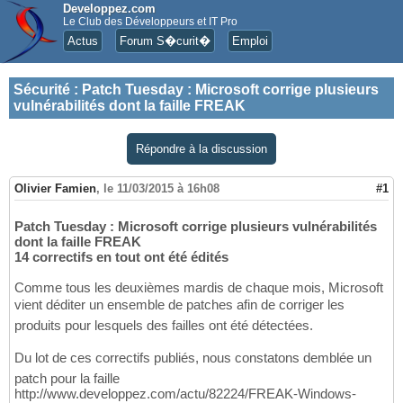
Developpez.com
Le Club des Développeurs et IT Pro
Actus
Forum S�curit�
Emploi
Sécurité
:
Patch Tuesday : Microsoft corrige plusieurs
vulnérabilités dont la faille FREAK
Répondre à la discussion
Olivier Famien
,
le 11/03/2015 à 16h08
#1
Patch Tuesday : Microsoft corrige plusieurs vulnérabilités
dont la faille FREAK
14 correctifs en tout ont été édités
Comme tous les deuxièmes mardis de chaque mois, Microsoft
vient déditer un ensemble de patches afin de corriger les
produits pour lesquels des failles ont été détectées.
Du lot de ces correctifs publiés, nous constatons demblée un
patch pour la faille
http://www.developpez.com/actu/82224/FREAK-Windows-