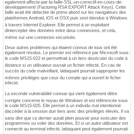
egalement-affecte-par-la-faille-SSL-un-correctif-en-cours-de-
developpement/ (Factoring RSA EXPORT Attack Keys). Cette
faille avait été détectée de prime abord sur les navigateurs des
plateformes Android, iOS et OSX puis sest étendue à Windows
à travers Internet Explorer. Elle permet à un exploitant
dintercepter des données entre deux connexions, et cela,
même sur une connexion sécurisée.
Deux autres problèmes qui étaient connus de tous ont été
également résolus. Le premier est référencé par Microsoft sous
le code MS15-022 et permettrait à un tiers dexécuter du code à
distance si un utilisateur ouvrait un fichier infecté. En cas de
succès du code malveillant, lattaquant pourrait sapproprier les
mêmes privilèges que ceux du compte qui a ouvert le ficher
infecté.
La seconde vulnérabilité connue qui vient également dêtre
corrigée concerne le noyau de Windows et est référencée sous
le code MS15-025. Elle permet à un individu mal intentionné
daccéder à la session dun tiers avec des privilèges élevés. Il va
sans dire que ce dernier aurait plein pouvoir pour exécuter des
programmes ou voler des données. Et si un autre utilisateur est
connecté au terminal infecté, lattaquant peut également pourrait