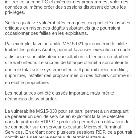
infiltrer ce second PC et exécuter des programmes, voler des
données ou même créer des sessions disposant de tous les
privilèges.
Sur les quatorze vulnérabilités corrigées, cinq ont été classées
critiques en raison des dégâts substantiels que pourraient
occasionner ces failles en les exploitants.
Par exemple, la vulnérabilité MS15-021 qui concerne le pilote
traitant les polices Adobe, pourrait favoriser lexécution du code
à distance si un utilisateur consultait un fichier ou exécutait un
site web infecté. Le succès de lattaque offrirait à son auteur le
contrôle total sur le système infecté. Il pourrait créer, modifier,
supprimer, installer des programmes ou des fichiers comme sil
en était le propriétaire.
Les neuf autres ont été classés important, mais mérite
néanmoins de sy attarder.
La vulnérabilité MS15-030 pour sa part, permet à un attaquant
de générer un déni de service en exploitant la faille détectée
dans le protocole RDP. Ce protocole permet à un utilisateur de
se connecter sur un serveur exécutant Microsoft Terminal
Services. En créant donc plusieurs sessions RDP, cela pourrait
contribuer à saturer le serveur du terminal attaqué.