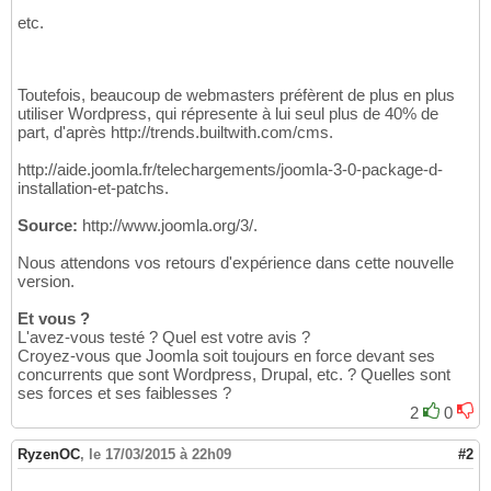
etc.
Toutefois, beaucoup de webmasters préfèrent de plus en plus
utiliser Wordpress, qui répresente à lui seul plus de 40% de
part, d'après http://trends.builtwith.com/cms.
http://aide.joomla.fr/telechargements/joomla-3-0-package-d-
installation-et-patchs.
Source:
http://www.joomla.org/3/.
Nous attendons vos retours d'expérience dans cette nouvelle
version.
Et vous ?
L'avez-vous testé ? Quel est votre avis ?
Croyez-vous que Joomla soit toujours en force devant ses
concurrents que sont Wordpress, Drupal, etc. ? Quelles sont
ses forces et ses faiblesses ?
2
0
RyzenOC
,
le 17/03/2015 à 22h09
#2