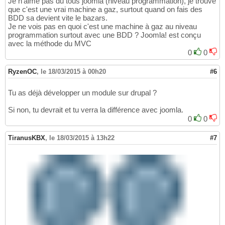
Je n'aime pas du tous joomla (niveau programmation), je trouve
que c'est une vrai machine a gaz, surtout quand on fais des
BDD sa devient vite le bazars.
Je ne vois pas en quoi c'est une machine à gaz au niveau
programmation surtout avec une BDD ? Joomla! est conçu
avec la méthode du MVC
0
0
RyzenOC
,
le 18/03/2015 à 00h20
#6
Tu as déjà développer un module sur drupal ?
Si non, tu devrait et tu verra la différence avec joomla.
0
0
TiranusKBX
,
le 18/03/2015 à 13h22
#7