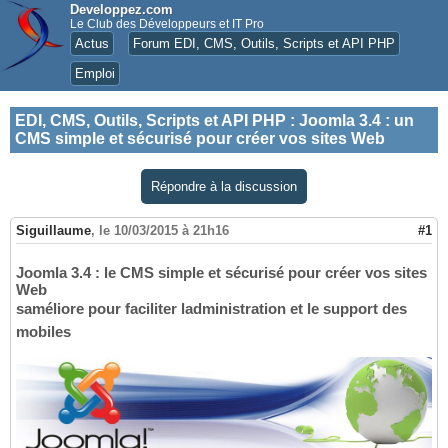
Developpez.com
Le Club des Développeurs et IT Pro
Actus
Forum EDI, CMS, Outils, Scripts et API PHP
Emploi
EDI, CMS, Outils, Scripts et API PHP
:
Joomla 3.4 : un
CMS simple et sécurisé pour créer vos sites Web
Répondre à la discussion
Siguillaume
,
le 10/03/2015 à 21h16
#1
Joomla 3.4 : le CMS simple et sécurisé pour créer vos sites
Web
saméliore pour faciliter ladministration et le support des
mobiles