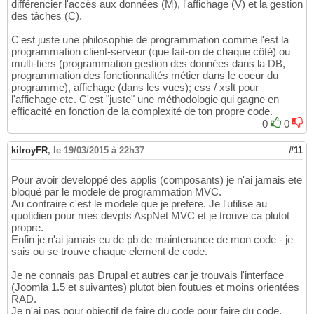
différencier l'accès aux données (M), l'affichage (V) et la gestion
des tâches (C).
C'est juste une philosophie de programmation comme l'est la
programmation client-serveur (que fait-on de chaque côté) ou
multi-tiers (programmation gestion des données dans la DB,
programmation des fonctionnalités métier dans le coeur du
programme), affichage (dans les vues); css / xslt pour
l'affichage etc. C'est "juste" une méthodologie qui gagne en
efficacité en fonction de la complexité de ton propre code.
0
0
kilroyFR
,
le 19/03/2015 à 22h37
#11
Pour avoir developpé des applis (composants) je n'ai jamais ete
bloqué par le modele de programmation MVC.
Au contraire c'est le modele que je prefere. Je l'utilise au
quotidien pour mes devpts AspNet MVC et je trouve ca plutot
propre.
Enfin je n'ai jamais eu de pb de maintenance de mon code - je
sais ou se trouve chaque element de code.
Je ne connais pas Drupal et autres car je trouvais l'interface
(Joomla 1.5 et suivantes) plutot bien foutues et moins orientées
RAD.
Je n'ai pas pour objectif de faire du code pour faire du code,