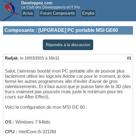
Developpez.com
Le Club des Développeurs et IT Pro
Actus
Forum Composants
Emploi
Composants
:
[UPGRADE] PC portable MSI GE60
Répondre à la discussion
Radjak
,
le 10/03/2015 à 16h11
#1
Salut, j'aimerais boosté mon PC portable afin de pouvoir plus
facilement utilisé les logiciels Adobe car pour le moment, je dois
fermé les autres programmes afin d'éviter d'avoir de gros
ralentissements. Et il faut aussi que je puisse faire de la 3D (des
trucs vraiment pas poussés mais juste le minimum pour les
cours sur After Effect).
Voici la configuration de mon MSI GE 60 :
OS :
Windows 7 64bits
CPU :
IntelCore i5-3210M