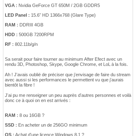
VGA :
Nvidia GeForce GT 650M / 2GB GDDR5
LED Panel :
15.6" HD 1366x768 (Glare Type)
RAM :
DDRIII 4GB
HDD :
500GB 7200RPM
RF :
802.11b/g/n
Sa serait pour faire tourner au minimum After Efect avec un
rendu 3D, Photoshop, Skype, Google Chrome, et LoL à la fois.
Ah ! J'avais oublié de préciser que j'envisage de faire du stream
avec aussi si les performances le permettent vu que j'aurais
bientôt la fibre !
J'ai pu me renseigner un peu auprès d'autres personnes et voilà
donc ce à quoi on en est arrivés :
RAM :
8 ou 16GB ?
SSD :
En acheter un de 256GO minimum
OS :
Achat d'une licence Windows 8.1 ?