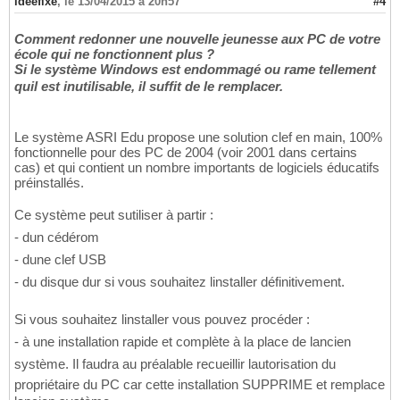
ideefixe
,
le 13/04/2015 à 20h57
#4
Comment redonner une nouvelle jeunesse aux PC de votre
école qui ne fonctionnent plus ?
Si le système Windows est endommagé ou rame tellement
quil est inutilisable, il suffit de le remplacer.
Le système ASRI Edu propose une solution clef en main, 100%
fonctionnelle pour des PC de 2004 (voir 2001 dans certains
cas) et qui contient un nombre importants de logiciels éducatifs
préinstallés.
Ce système peut sutiliser à partir :
- dun cédérom
- dune clef USB
- du disque dur si vous souhaitez linstaller définitivement.
Si vous souhaitez linstaller vous pouvez procéder :
- à une installation rapide et complète à la place de lancien
système. Il faudra au préalable recueillir lautorisation du
propriétaire du PC car cette installation SUPPRIME et remplace