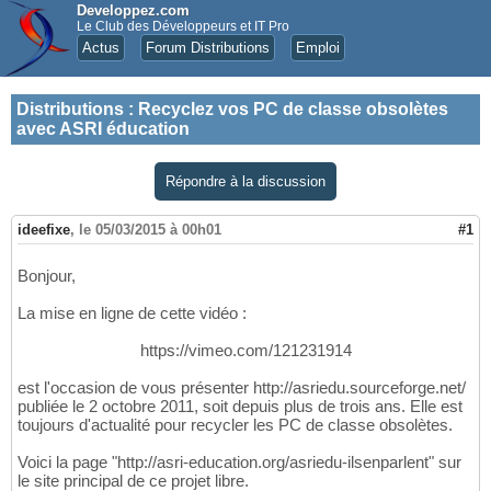
Developpez.com
Le Club des Développeurs et IT Pro
Actus
Forum Distributions
Emploi
Distributions
:
Recyclez vos PC de classe obsolètes
avec ASRI éducation
Répondre à la discussion
ideefixe
,
le 05/03/2015 à 00h01
#1
Bonjour,
La mise en ligne de cette vidéo :
https://vimeo.com/121231914
est l'occasion de vous présenter http://asriedu.sourceforge.net/
publiée le 2 octobre 2011, soit depuis plus de trois ans. Elle est
toujours d'actualité pour recycler les PC de classe obsolètes.
Voici la page "http://asri-education.org/asriedu-ilsenparlent" sur
le site principal de ce projet libre.