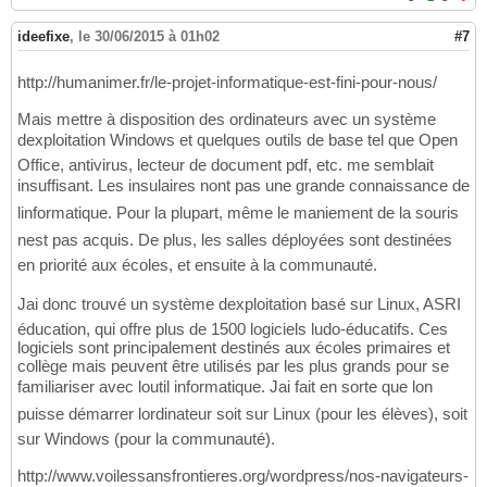
ideefixe
,
le 30/06/2015 à 01h02
#7
http://humanimer.fr/le-projet-informatique-est-fini-pour-nous/
Mais mettre à disposition des ordinateurs avec un système
dexploitation Windows et quelques outils de base tel que Open
Office, antivirus, lecteur de document pdf, etc. me semblait
insuffisant. Les insulaires nont pas une grande connaissance de
linformatique. Pour la plupart, même le maniement de la souris
nest pas acquis. De plus, les salles déployées sont destinées
en priorité aux écoles, et ensuite à la communauté.
Jai donc trouvé un système dexploitation basé sur Linux, ASRI
éducation, qui offre plus de 1500 logiciels ludo-éducatifs. Ces
logiciels sont principalement destinés aux écoles primaires et
collège mais peuvent être utilisés par les plus grands pour se
familiariser avec loutil informatique. Jai fait en sorte que lon
puisse démarrer lordinateur soit sur Linux (pour les élèves), soit
sur Windows (pour la communauté).
http://www.voilessansfrontieres.org/wordpress/nos-navigateurs-