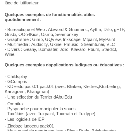
lâge de lutilisateur.
Quelques exemples de fonctionnalités utiles
quotidiennemen
t :
- Bureautique et Web : Abiword & Gnumeric, Ayttm, Dillo, gFTP,
Grisbi, OOo4Kids, Osmo, Seamonkey
- Graphisme : Gimp, GQview, Inkscape, Mtpaint, MyPaint
- Multimédia : Audacity, Gxine, Pmusic, Streamtuner, VLC
- Divers : Geany, Isomaster, Jclic, Klavaro, Pburn, Stardict,
Wine.
Quelques exemples dapplications ludiques ou éducatives
:
- Childsplay
- GCompris
- KDEedu pack01 pack01 (avec Blinken, Klettres,Kturberling,
Kanagram, Khangman)
- Une sélection du Terrier dAbulEdu
- Omnitux
- Pysycache pour manipuler la souris
- Tux4kids (avec Tuxpaint, Tuxmath et Tuxtype)
- Les logiciels de lEPI
- Zindoze ludoedu pack01
- Mais aussi de nombreux jeux : Block Dude, Brickshooter,