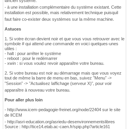
lancien système.
- à une installation complémentaire du système existant. Cette
installation est possible, mais relativement technique puisquil
faut faire co-exister deux systèmes sur la même machine.
Astuces
1. Si votre écran devient noir et que vous vous retrouver avec le
symbole # qui attend une commande en voici quelques-unes
utiles :
- halt : pour arrêter le système
- reboot : pour le redémarrer
- xwin : si vous voulez revoir apparaître votre bureau.
2. Si votre bureau est noir au démarrage mais que vous voyez
tout de même la barre de menu en bas, suivez "Menu" ->
"Session" -> "Actualisez laffichage (serveur X)", pour voir
apparaître à nouveau votre bureau.
Pour aller plus loin
- http://www.icem-pedagogie-freinet.org/node/22404 sur le site
de lICEM
- http://asri-education.org/asriedu-desenvironnementslibres
Source : http://tice14.etab.ac-caen.fr/spip.php?article161