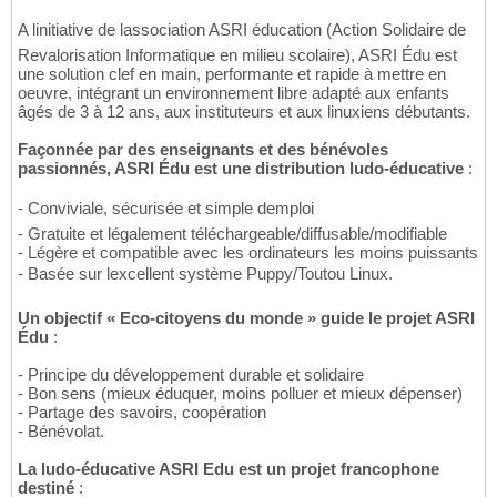
A linitiative de lassociation ASRI éducation (Action Solidaire de
Revalorisation Informatique en milieu scolaire), ASRI Édu est
une solution clef en main, performante et rapide à mettre en
oeuvre, intégrant un environnement libre adapté aux enfants
âgés de 3 à 12 ans, aux instituteurs et aux linuxiens débutants.
Façonnée par des enseignants et des bénévoles
passionnés, ASRI Édu est une distribution ludo-éducative
:
- Conviviale, sécurisée et simple demploi
- Gratuite et légalement téléchargeable/diffusable/modifiable
- Légère et compatible avec les ordinateurs les moins puissants
- Basée sur lexcellent système Puppy/Toutou Linux.
Un objectif « Eco-citoyens du monde » guide le projet ASRI
Édu
:
- Principe du développement durable et solidaire
- Bon sens (mieux éduquer, moins polluer et mieux dépenser)
- Partage des savoirs, coopération
- Bénévolat.
La ludo-éducative ASRI Edu est un projet francophone
destiné
: