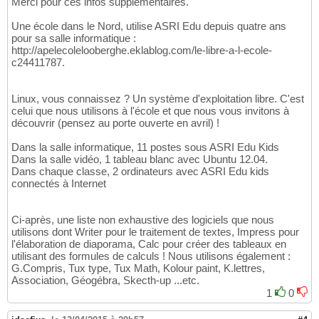
Merci pour ces infos supplémentaires.
Une école dans le Nord, utilise ASRI Edu depuis quatre ans
pour sa salle informatique :
http://apelecolelooberghe.eklablog.com/le-libre-a-l-ecole-
c24411787.
Linux, vous connaissez ? Un système d'exploitation libre. C'est
celui que nous utilisons à l'école et que nous vous invitons à
découvrir (pensez au porte ouverte en avril) !
Dans la salle informatique, 11 postes sous ASRI Edu Kids
Dans la salle vidéo, 1 tableau blanc avec Ubuntu 12.04.
Dans chaque classe, 2 ordinateurs avec ASRI Edu kids
connectés à Internet
Ci-après, une liste non exhaustive des logiciels que nous
utilisons dont Writer pour le traitement de textes, Impress pour
l'élaboration de diaporama, Calc pour créer des tableaux en
utilisant des formules de calculs ! Nous utilisons également :
G.Compris, Tux type, Tux Math, Kolour paint, K.lettres,
Association, Géogébra, Skecth-up ...etc.
1
0