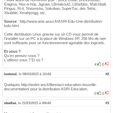
Enigma, Hex-a-hop, Jigsaw, LBreakout2, LMarbles, Matchball,
Pingus, Ri-li, Shisensho, Sokoban, SuperTux, des Tetris,
Xbubble, Xmahjongg, etc.
Source
: http://www.anis.asso.fr/ASRI-Edu-Une-distribution-
ludo.html
Cette distribution Linux gravée sur un CD vous permet de
l'installer sur un PC à la place de Windows XP. 256 Mo de ram
sont suffisants pour un fonctionnement agréable des logiciels.
Et vous ?
Qu'en pensez-vous ?
L'utilisez-vous ? Et où ?
4
0
lostsoul
,
le 08/03/2015 à 11h42
#2
Quelques http://andre-ani.fr/libre/asri-education-nouvelle-
documentation/ pour la distribution ASRI Education.
0
0
ideefixe
,
le 21/03/2015 à 00h40
#3