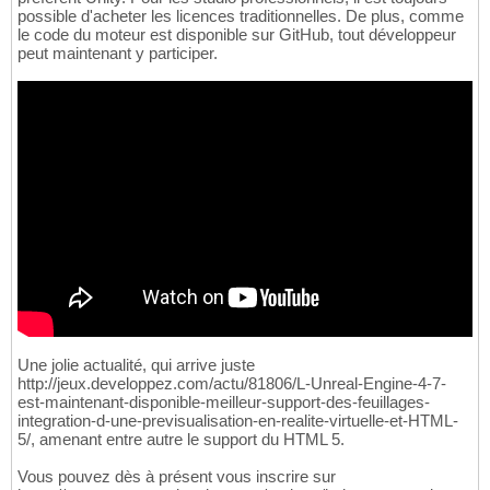
possible d'acheter les licences traditionnelles. De plus, comme
le code du moteur est disponible sur GitHub, tout développeur
peut maintenant y participer.
Une jolie actualité, qui arrive juste
http://jeux.developpez.com/actu/81806/L-Unreal-Engine-4-7-
est-maintenant-disponible-meilleur-support-des-feuillages-
integration-d-une-previsualisation-en-realite-virtuelle-et-HTML-
5/, amenant entre autre le support du HTML 5.
Vous pouvez dès à présent vous inscrire sur