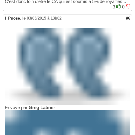
C'est donc loin d'être le CA qui est soumis à 5% de royalties...
3
0
I_Pnose
,
le 03/03/2015 à 13h02
#6
Envoyé par
Greg Latiner