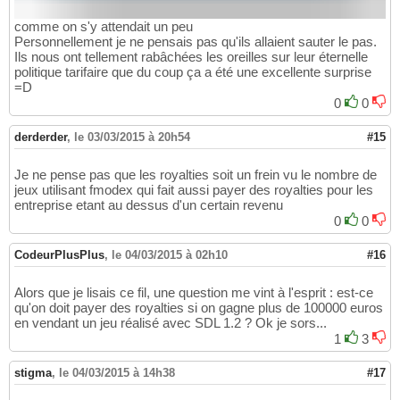
comme on s'y attendait un peu
Personnellement je ne pensais pas qu'ils allaient sauter le pas.
Ils nous ont tellement rabâchées les oreilles sur leur éternelle
politique tarifaire que du coup ça a été une excellente surprise
=D
0
0
derderder
,
le 03/03/2015 à 20h54
#15
Je ne pense pas que les royalties soit un frein vu le nombre de
jeux utilisant fmodex qui fait aussi payer des royalties pour les
entreprise etant au dessus d'un certain revenu
0
0
CodeurPlusPlus
,
le 04/03/2015 à 02h10
#16
Alors que je lisais ce fil, une question me vint à l'esprit : est-ce
qu'on doit payer des royalties si on gagne plus de 100000 euros
en vendant un jeu réalisé avec SDL 1.2 ? Ok je sors...
1
3
stigma
,
le 04/03/2015 à 14h38
#17