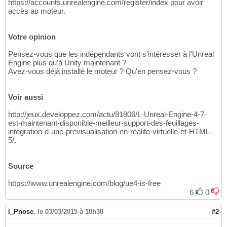
https://accounts.unrealengine.com/register/index pour avoir
accès au moteur.
Votre opinion
Pensez-vous que les indépendants vont s'intéresser à l'Unreal
Engine plus qu'à Unity maintenant ?
Avez-vous déjà installé le moteur ? Qu'en pensez-vous ?
Voir aussi
http://jeux.developpez.com/actu/81806/L-Unreal-Engine-4-7-
est-maintenant-disponible-meilleur-support-des-feuillages-
integration-d-une-previsualisation-en-realite-virtuelle-et-HTML-
5/.
Source
https://www.unrealengine.com/blog/ue4-is-free
6
0
I_Pnose
,
le 03/03/2015 à 10h38
#2