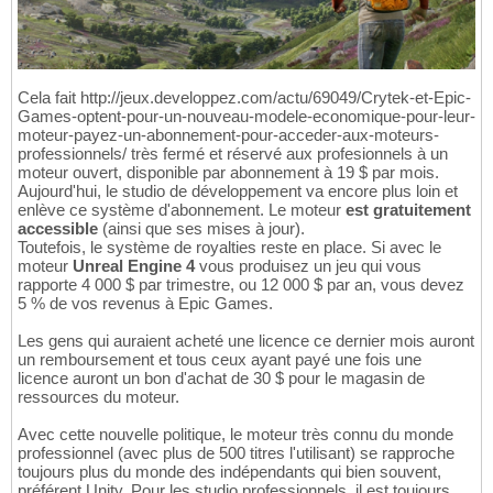
Cela fait http://jeux.developpez.com/actu/69049/Crytek-et-Epic-
Games-optent-pour-un-nouveau-modele-economique-pour-leur-
moteur-payez-un-abonnement-pour-acceder-aux-moteurs-
professionnels/ très fermé et réservé aux profesionnels à un
moteur ouvert, disponible par abonnement à 19 $ par mois.
Aujourd'hui, le studio de développement va encore plus loin et
enlève ce système d'abonnement. Le moteur
est gratuitement
accessible
(ainsi que ses mises à jour).
Toutefois, le système de royalties reste en place. Si avec le
moteur
Unreal Engine 4
vous produisez un jeu qui vous
rapporte 4 000 $ par trimestre, ou 12 000 $ par an, vous devez
5 % de vos revenus à Epic Games.
Les gens qui auraient acheté une licence ce dernier mois auront
un remboursement et tous ceux ayant payé une fois une
licence auront un bon d'achat de 30 $ pour le magasin de
ressources du moteur.
Avec cette nouvelle politique, le moteur très connu du monde
professionnel (avec plus de 500 titres l'utilisant) se rapproche
toujours plus du monde des indépendants qui bien souvent,
préférent Unity. Pour les studio professionnels, il est toujours