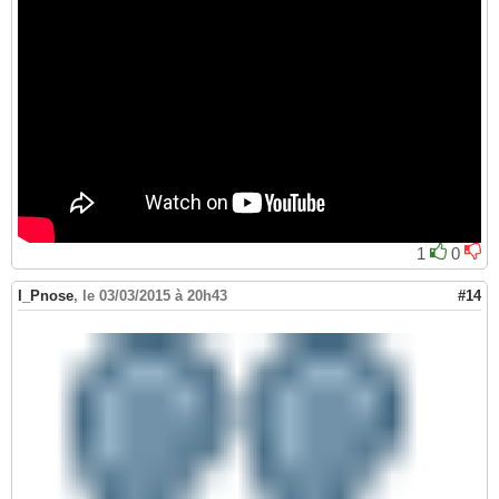
1
0
I_Pnose
,
le 03/03/2015 à 20h43
#14