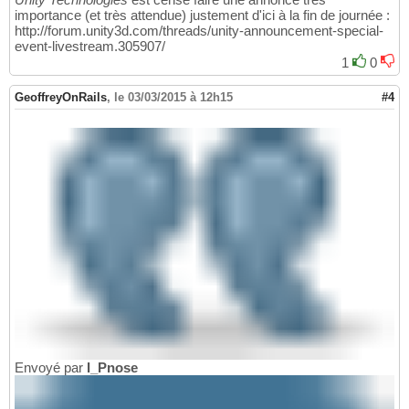
importance (et très attendue) justement d'ici à la fin de journée :
http://forum.unity3d.com/threads/unity-announcement-special-
event-livestream.305907/
1
0
GeoffreyOnRails
,
le 03/03/2015 à 12h15
#4
Envoyé par
I_Pnose