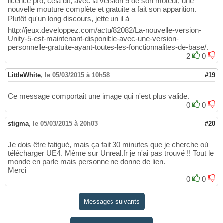
licence pro, cela dit, avec la version 5 de son moteur, une
nouvelle mouture complète et gratuite a fait son apparition.
Plutôt qu'un long discours, jette un il à
http://jeux.developpez.com/actu/82082/La-nouvelle-version-
Unity-5-est-maintenant-disponible-avec-une-version-
personnelle-gratuite-ayant-toutes-les-fonctionnalites-de-base/.
2
0
LittleWhite
,
le 05/03/2015 à 10h58
#19
Ce message comportait une image qui n'est plus valide.
0
0
stigma
,
le 05/03/2015 à 20h03
#20
Je dois être fatigué, mais ça fait 30 minutes que je cherche où
télécharger UE4. Même sur Unreal.fr je n'ai pas trouvé !! Tout le
monde en parle mais personne ne donne de lien.
Merci
0
0
Messages suivants