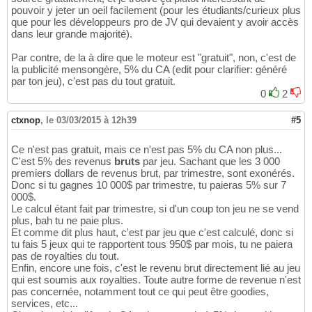
pouvoir y jeter un oeil facilement (pour les étudiants/curieux plus
que pour les développeurs pro de JV qui devaient y avoir accès
dans leur grande majorité).
Par contre, de la à dire que le moteur est "gratuit", non, c'est de
la publicité mensongère, 5% du CA (edit pour clarifier: généré
par ton jeu), c'est pas du tout gratuit.
0
2
ctxnop
,
le 03/03/2015 à 12h39
#5
Ce n'est pas gratuit, mais ce n'est pas 5% du CA non plus...
C'est 5% des revenus
bruts
par jeu. Sachant que les 3 000
premiers dollars de revenus brut, par trimestre, sont exonérés.
Donc si tu gagnes 10 000$ par trimestre, tu paieras 5% sur 7
000$.
Le calcul étant fait par trimestre, si d'un coup ton jeu ne se vend
plus, bah tu ne paie plus.
Et comme dit plus haut, c'est par jeu que c'est calculé, donc si
tu fais 5 jeux qui te rapportent tous 950$ par mois, tu ne paiera
pas de royalties du tout.
Enfin, encore une fois, c'est le revenu brut directement lié au jeu
qui est soumis aux royalties. Toute autre forme de revenue n'est
pas concernée, notamment tout ce qui peut être goodies,
services, etc...