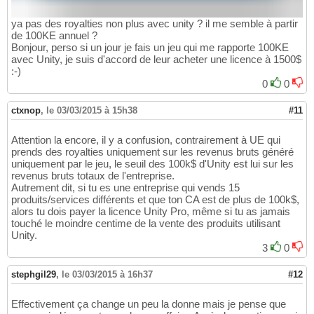
ya pas des royalties non plus avec unity ? il me semble à partir
de 100KE annuel ?
Bonjour, perso si un jour je fais un jeu qui me rapporte 100KE
avec Unity, je suis d'accord de leur acheter une licence à 1500$
:-)
0
0
ctxnop
,
le 03/03/2015 à 15h38
#11
Attention la encore, il y a confusion, contrairement à UE qui
prends des royalties uniquement sur les revenus bruts généré
uniquement par le jeu, le seuil des 100k$ d'Unity est lui sur les
revenus bruts totaux de l'entreprise.
Autrement dit, si tu es une entreprise qui vends 15
produits/services différents et que ton CA est de plus de 100k$,
alors tu dois payer la licence Unity Pro, même si tu as jamais
touché le moindre centime de la vente des produits utilisant
Unity.
3
0
stephgil29
,
le 03/03/2015 à 16h37
#12
Effectivement ça change un peu la donne mais je pense que