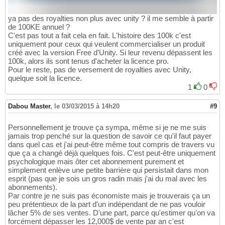
ya pas des royalties non plus avec unity ? il me semble à partir
de 100KE annuel ?
C'est pas tout a fait cela en fait. L'histoire des 100k c'est
uniquement pour ceux qui veulent commercialiser un produit
créé avec la version Free d'Unity. Si leur revenu dépassent les
100k, alors ils sont tenus d'acheter la licence pro.
Pour le reste, pas de versement de royalties avec Unity,
quelque soit la licence.
1
0
Dabou Master
,
le 03/03/2015 à 14h20
#9
Personnellement je trouve ça sympa, même si je ne me suis
jamais trop penché sur la question de savoir ce qu'il faut payer
dans quel cas et j'ai peut-être même tout compris de travers vu
que ça a changé déjà quelques fois. C'est peut-être uniquement
psychologique mais ôter cet abonnement purement et
simplement enlève une petite barrière qui persistait dans mon
esprit (pas que je sois un gros radin mais j'ai du mal avec les
abonnements).
Par contre je ne suis pas économiste mais je trouverais ça un
peu prétentieux de la part d'un indépendant de ne pas vouloir
lâcher 5% de ses ventes. D'une part, parce qu'estimer qu'on va
forcément dépasser les 12,000$ de vente par an c'est