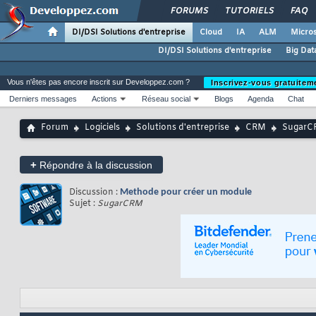
FORUMS
TUTORIELS
FAQ
DI/DSI Solutions d'entreprise
Cloud
IA
ALM
Micros
DI/DSI Solutions d'entreprise
Big Dat
Vous n'êtes pas encore inscrit sur Developpez.com ?
Inscrivez-vous gratuitem
Derniers messages
Actions
Réseau social
Blogs
Agenda
Chat
Forum
Logiciels
Solutions d'entreprise
CRM
SugarC
+
Répondre à la discussion
Discussion :
Methode pour créer un module
Sujet :
SugarCRM