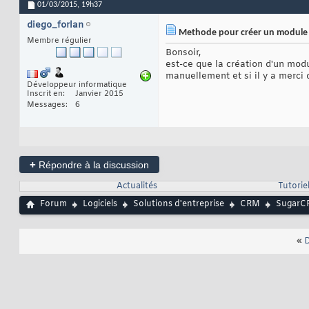
01/03/2015,
19h37
diego_forlan
Methode pour créer un module
Membre régulier
Bonsoir,
est-ce que la création d'un modu
manuellement et si il y a merci
Développeur informatique
Inscrit en
Janvier 2015
Messages
6
+
Répondre à la discussion
Actualités
Tutorie
Forum
Logiciels
Solutions d'entreprise
CRM
SugarC
«
D