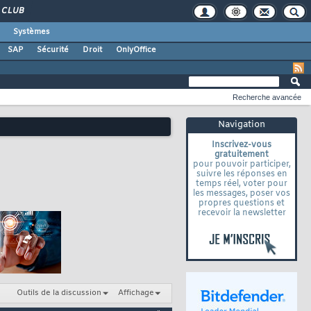
CLUB
Systèmes
SAP
Sécurité
Droit
OnlyOffice
Recherche avancée
Navigation
Inscrivez-vous
gratuitement
pour pouvoir participer,
suivre les réponses en
temps réel, voter pour
les messages, poser vos
propres questions et
recevoir la newsletter
Outils de la discussion
Affichage