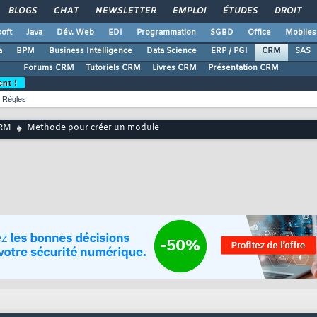
BLOGS
CHAT
NEWSLETTER
EMPLOI
ÉTUDES
DROIT
oft
Java
Dév. Web
EDI
Programmation
SGBD
Office
Mobiles
a
BPM
Business Intelligence
Data Science
ERP / PGI
CRM
SAS
Forums CRM
Tutoriels CRM
Livres CRM
Présentation CRM
ent !
Règles
RM
Methode pour créer un module