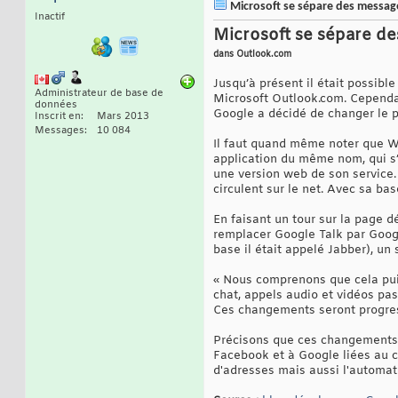
Microsoft se sépare des messag
Inactif
Microsoft se sépare de
dans Outlook.com
Jusqu’à présent il était possib
Administrateur de base de
Microsoft Outlook.com. Cependan
données
Google a décidé de changer le p
Inscrit en
Mars 2013
Messages
10 084
Il faut quand même noter que W
application du même nom, qui s’
une version web de son service.
circulent sur le net. Avec sa ba
En faisant un tour sur la page 
remplacer Google Talk par Goog
base il était appelé Jabber), un
« Nous comprenons que cela pui
chat, appels audio et vidéos pas
Ces changements seront progress
Précisons que ces changements p
Facebook et à Google liées au c
d'adresses mais aussi l'automat