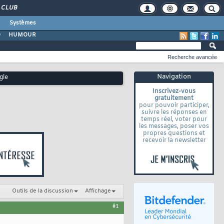
CLUB
Systèmes
O
HUMOUR
Recherche avancée
Navigation
gle
Inscrivez-vous
gratuitement
pour pouvoir participer,
suivre les réponses en
temps réel, voter pour
les messages, poser vos
propres questions et
recevoir la newsletter
Outils de la discussion
Affichage
#1