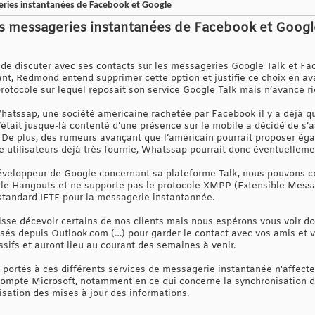
eries instantanées de Facebook et Google
s messageries instantanées de Facebook et Googl
le de discuter avec ses contacts sur les messageries Google Talk et F
t, Redmond entend supprimer cette option et justifie ce choix en avan
rotocole sur lequel reposait son service Google Talk mais n’avance 
hatssap, une société américaine rachetée par Facebook il y a déjà q
était jusque-là contenté d’une présence sur le mobile a décidé de s’
 De plus, des rumeurs avançant que l’américain pourrait proposer ég
se utilisateurs déjà très fournie, Whatssap pourrait donc éventuelleme
développeur de Google concernant sa plateforme Talk, nous pouvons 
le Hangouts et ne supporte pas le protocole XMPP (Extensible Messa
 standard IETF pour la messagerie instantannée.
sse décevoir certains de nos clients mais nous espérons vous voir d
sés depuis Outlook.com (…) pour garder le contact avec vos amis et vo
ifs et auront lieu au courant des semaines à venir.
ortés à ces différents services de messagerie instantanée n'affecte
ompte Microsoft, notamment en ce qui concerne la synchronisation d
isation des mises à jour des informations.