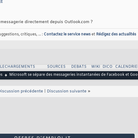
le
e messagerie directement depuis Outlook.com ?
gestions, critiques, ... :
Contactez le service news
et
Rédigez des actualités
ELECHARGEMENTS
SOURCES
DEBATS
WIKI
DICO
CALENDRIE
és
Microsoft se sépare des messageries instantanées de Facebook et Goo
iscussion précédente
|
Discussion suivante
»