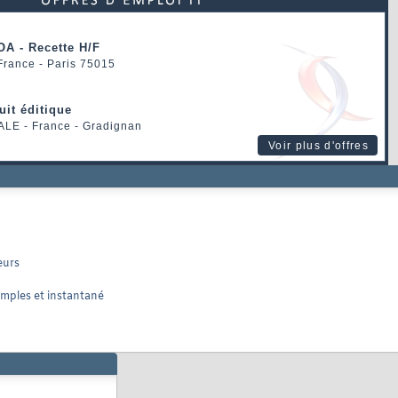
OA - Recette H/F
 France - Paris 75015
uit éditique
ALE
- France - Gradignan
Voir plus d'offres
eurs
mples et instantané