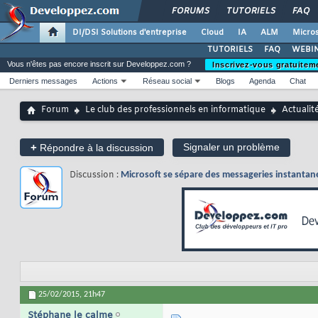
FORUMS
TUTORIELS
FAQ
DI/DSI Solutions d'entreprise
Cloud
IA
ALM
Micros
TUTORIELS
FAQ
WEBIN
Vous n'êtes pas encore inscrit sur Developpez.com ?
Inscrivez-vous gratuitem
Derniers messages
Actions
Réseau social
Blogs
Agenda
Chat
Forum
Le club des professionnels en informatique
Actualit
+
Signaler un problème
Répondre à la discussion
Discussion :
Microsoft se sépare des messageries instanta
25/02/2015,
21h47
Stéphane le calme