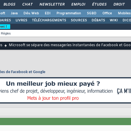
BLOGS
CHAT
NEWSLETTER
EMPLOI
ÉTUDES
DROIT
oft
Java
Dév. Web
EDI
Programmation
SGBD
Office
Mobiles
AIRES
LIVRES
TÉLÉCHARGEMENTS
SOURCES
DÉBATS
WIKI
DIC
ent !
Règles
és
Microsoft se sépare des messageries instantanées de Facebook et Goo
nées de Facebook et Google