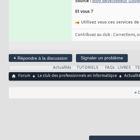
Source :
blog développeur Goog
Et vous ?
Utilisez vous ces services d
Contribuez au club : Corrections, sug
+
Signaler un problème
Répondre à la discussion
Actualités
TUTORIELS
FAQs
LIVRES
T
Forum
Le club des professionnels en informatique
Actualit
«
D