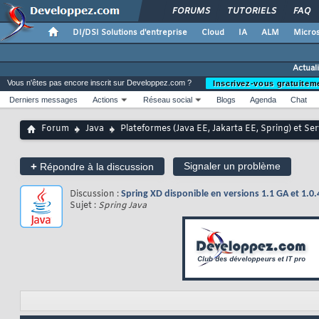
FORUMS
TUTORIELS
FAQ
DI/DSI Solutions d'entreprise
Cloud
IA
ALM
Micros
Actual
Vous n'êtes pas encore inscrit sur Developpez.com ?
Inscrivez-vous gratuitem
Derniers messages
Actions
Réseau social
Blogs
Agenda
Chat
Forum
Java
Plateformes (Java EE, Jakarta EE, Spring) et Se
+
Signaler un problème
Répondre à la discussion
Discussion :
Spring XD disponible en versions 1.1 GA et 1.0.
Sujet :
Spring Java