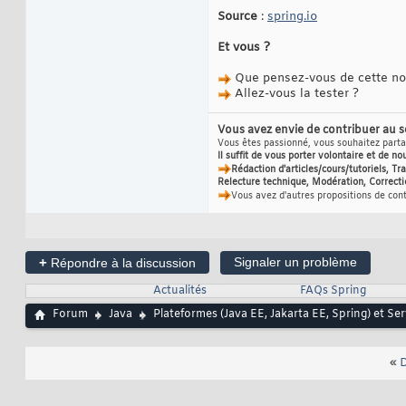
Source
:
spring.io
Et vous ?
Que pensez-vous de cette nou
Allez-vous la tester ?
Vous avez envie de contribuer au 
Vous êtes passionné, vous souhaitez partag
Il suffit de vous porter volontaire et de no
Rédaction d'articles/cours/tutoriels, T
Relecture technique, Modération, Correcti
Vous avez d'autres propositions de con
+
Signaler un problème
Répondre à la discussion
Actualités
FAQs Spring
Forum
Java
Plateformes (Java EE, Jakarta EE, Spring) et Se
«
D