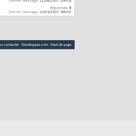
Dernier message:
22/08/2007,
09h18
Réponses:
8
Dernier message:
23/03/2007,
08h55
s contacter
Developpez.com
Haut de page