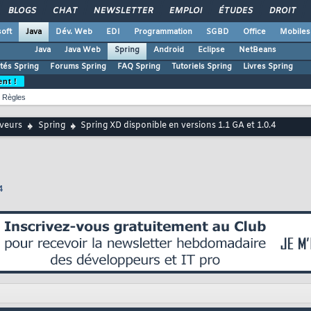
BLOGS
CHAT
NEWSLETTER
EMPLOI
ÉTUDES
DROIT
oft
Java
Dév. Web
EDI
Programmation
SGBD
Office
Mobiles
Java
Java Web
Spring
Android
Eclipse
NetBeans
ités Spring
Forums Spring
FAQ Spring
Tutoriels Spring
Livres Spring
ent !
Règles
rveurs
Spring
Spring XD disponible en versions 1.1 GA et 1.0.4
4