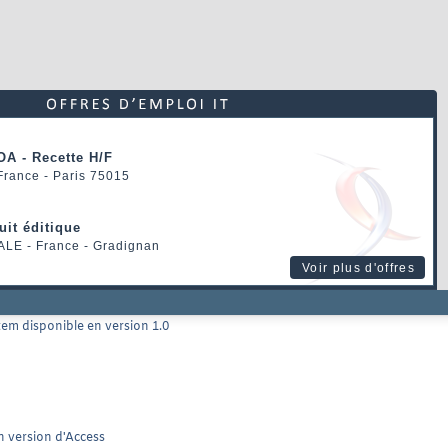
OA - Recette H/F
 France - Paris 75015
uit éditique
ALE
- France - Gradignan
Voir plus d'offres
m disponible en version 1.0
n version d'Access