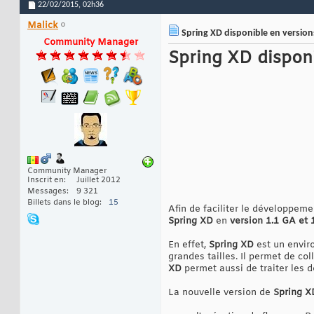
22/02/2015,
02h36
Malick
Spring XD disponible en versions
Community Manager
Spring XD disponi
Community Manager
Inscrit en
Juillet 2012
Messages
9 321
Billets dans le blog
15
Afin de faciliter le développeme
Spring XD
en
version 1.1 GA et 1
En effet,
Spring XD
est un enviro
grandes tailles. Il permet de co
XD
permet aussi de traiter les d
La nouvelle version de
Spring X