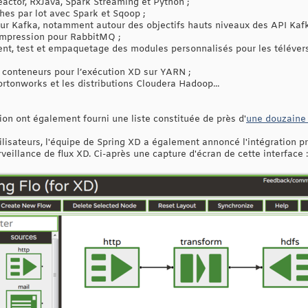
eactor, RxJava, Spark Streaming et Python ;
es par lot avec Spark et Sqoop ;
ur Kafka, notamment autour des objectifs hauts niveaux des API Kafk
compression pour RabbitMQ ;
ent, test et empaquetage des modules personnalisés pour les télévers
 conteneurs pour l’exécution XD sur YARN ;
ortonworks et les distributions Cloudera Hadoop...
ion ont également fourni une liste constituée de près d'
une douzaine 
ilisateurs, l'équipe de Spring XD a également annoncé l'intégration p
rveillance de flux XD. Ci-après une capture d'écran de cette interface :