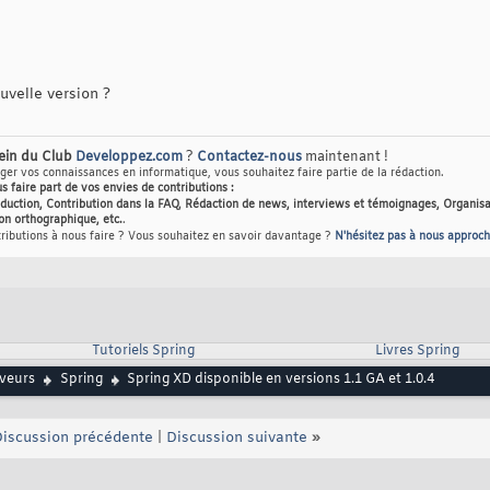
velle version ?
sein du Club
Developpez.com
?
Contactez-nous
maintenant !
er vos connaissances en informatique, vous souhaitez faire partie de la rédaction.
us faire part de vos envies de contributions :
raduction, Contribution dans la FAQ, Rédaction de news, interviews et témoignages, Organisa
on orthographique, etc.
.
tributions à nous faire ? Vous souhaitez en savoir davantage ?
N'hésitez pas à nous approch
Tutoriels Spring
Livres Spring
rveurs
Spring
Spring XD disponible en versions 1.1 GA et 1.0.4
iscussion précédente
|
Discussion suivante
»