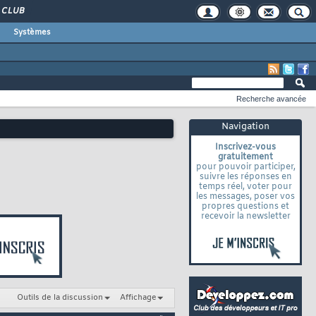
CLUB
Systèmes
Recherche avancée
Navigation
Inscrivez-vous
gratuitement
pour pouvoir participer,
suivre les réponses en
temps réel, voter pour
les messages, poser vos
propres questions et
recevoir la newsletter
Outils de la discussion
Affichage