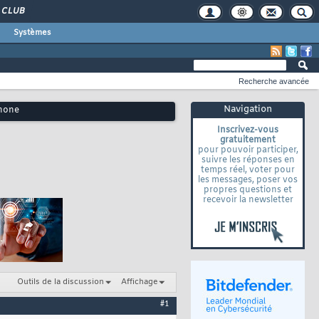
CLUB
Systèmes
Recherche avancée
Navigation
phone
Inscrivez-vous
gratuitement
pour pouvoir participer,
suivre les réponses en
temps réel, voter pour
les messages, poser vos
propres questions et
recevoir la newsletter
Outils de la discussion
Affichage
#1