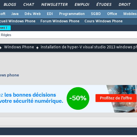
BLOGS
CHAT
NEWSLETTER
EMPLOI
ÉTUDES
DROIT
oft
Java
Dév. Web
EDI
Programmation
SGBD
Office
Mobiles
cueil Windows Phone
Forum Windows Phone
Cours Windows Phone
ent !
Règles
Windows Phone
installation de hyper-V visual studio 2013 windows 
ndows phone