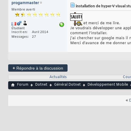
progammaster
installation de hyper-V visual 
Membre averti
et merci de me lire.
Je voudrais développer une appl
Étudiant
Inscrit en
Avril 2014
comment l'installer.
Messages
27
j'ai chercher sur google mais il 
Merci d'avance de me donner une
+
Répondre à la discussion
Actualités
Cou
Forum
Dotnet
Général Dotnet
Développement Mobile
«
D