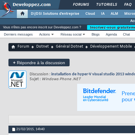
FORUMS
TUTORIELS
FAQ
DI/DSI Solutions d'entreprise
Cloud
IA
ALM
Micros
Ac
Vous n'êtes pas encore inscrit sur Developpez.com ?
Inscrivez-vous gratuitem
Derniers messages
Actions
Réseau social
Blogs
Agenda
Chat
Forum
Dotnet
Général Dotnet
Développement Mobile
+
Répondre à la discussion
Discussion :
installation de hyper-V visual studio 2013 wi
Sujet :
Windows Phone .NET
21/02/2015,
14h40