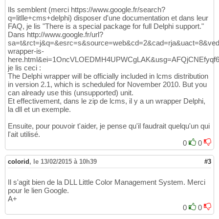
Ils semblent (merci https://www.google.fr/search?
q=litlle+cms+delphi) disposer d'une documentation et dans leur
FAQ, je lis "There is a special package for full Delphi support."
Dans http://www.google.fr/url?
sa=t&rct=j&q=&esrc=s&source=web&cd=2&cad=rja&uact=8&ve
wrapper-is-
here.html&ei=1OncVLOEDMH4UPWCgLAK&usg=AFQjCNEfyqf6
je lis ceci :
The Delphi wrapper will be officially included in lcms distribution
in version 2.1, which is scheduled for November 2010. But you
can already use this (unsupported) unit.
Et effectivement, dans le zip de lcms, il y a un wrapper Delphi,
la dll et un exemple.
Ensuite, pour pouvoir t'aider, je pense qu'il faudrait quelqu'un qui
l'ait utilisé.
0
0
colorid
,
le 13/02/2015 à 10h39
#3
Il s'agit bien de la DLL Little Color Management System. Merci
pour le lien Google.
A+
0
0