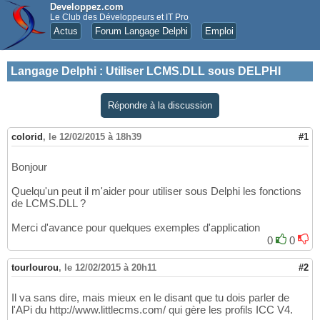
Developpez.com
Le Club des Développeurs et IT Pro
Actus
Forum Langage Delphi
Emploi
Langage Delphi
:
Utiliser LCMS.DLL sous DELPHI
Répondre à la discussion
colorid
,
le 12/02/2015 à 18h39
#1
Bonjour
Quelqu'un peut il m'aider pour utiliser sous Delphi les fonctions
de LCMS.DLL ?
Merci d'avance pour quelques exemples d'application
0
0
tourlourou
,
le 12/02/2015 à 20h11
#2
Il va sans dire, mais mieux en le disant que tu dois parler de
l'APi du http://www.littlecms.com/ qui gère les profils ICC V4.