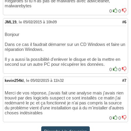
Regardes si tu n'as pas de malwares avec adwcleaner,
malwarebytes
0
0
JML19
,
le 05/02/2015 à 10h09
#6
Bonjour
Dans ce cas il faudrait démarrer sur un CD Windows et faire un
réparation Windows.
Il y a aussi la possibilité d'enlever le disque et de la mettre en
second sur un autre PC pour récupérer les données.
0
0
kevin254kl
,
le 05/02/2015 à 11h32
#7
Merci de vos réponse, j'avais fait une analyse mais j'avais rien
trouvé par des logiciels suspect ce sont installés ce matin j'ai
redémarré le pc et ça fonctionné je n'ai pas compris la source
du problème vient d'une installation qui à du m'installer d'autres
choses indésirables
0
0