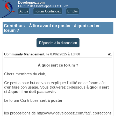
Developpez.com
Le Club des Développeurs et IT Pro
Actus
Forum Contribuez
Emploi
Contribuez
:
À lire avant de poster : à quoi sert ce
forum ?
Répondre à la discussion
Community Management
,
le 03/02/2015 à 13h00
#1
À quoi sert ce forum ?
Chers membres du club,
Ce post a pour but de vous expliquer l'utilité de ce forum afin
d'en faire bon usage. Vous trouverez ci-dessous
à quoi il sert
et
à quoi il ne doit pas servir
.
Le forum Contribuez
sert à poster
:
les propositions de http://www.developpez.com/faq/, corrections