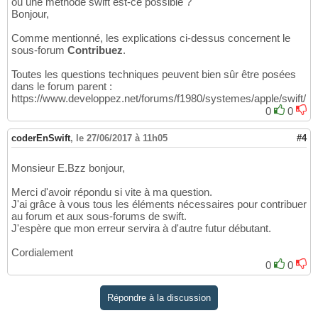
ou une méthode swift est-ce possible ?
Bonjour,
Comme mentionné, les explications ci-dessus concernent le
sous-forum
Contribuez
.
Toutes les questions techniques peuvent bien sûr être posées
dans le forum parent :
https://www.developpez.net/forums/f1980/systemes/apple/swift/
0
0
coderEnSwift
,
le 27/06/2017 à 11h05
#4
Monsieur E.Bzz bonjour,
Merci d'avoir répondu si vite à ma question.
J'ai grâce à vous tous les éléments nécessaires pour contribuer
au forum et aux sous-forums de swift.
J'espère que mon erreur servira à d'autre futur débutant.
Cordialement
0
0
Répondre à la discussion