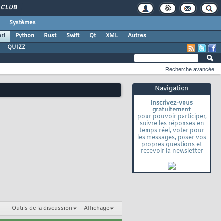
CLUB
Systèmes
rl
Python
Rust
Swift
Qt
XML
Autres
QUIZZ
Recherche avancée
Navigation
Inscrivez-vous
gratuitement
pour pouvoir participer,
suivre les réponses en
temps réel, voter pour
les messages, poser vos
propres questions et
recevoir la newsletter
Outils de la discussion
Affichage