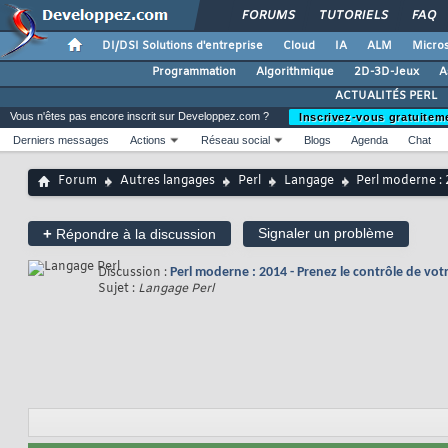
FORUMS
TUTORIELS
FAQ
DI/DSI Solutions d'entreprise
Cloud
IA
ALM
Micros
Programmation
Algorithmique
2D-3D-Jeux
A
ACTUALITÉS PERL
Vous n'êtes pas encore inscrit sur Developpez.com ?
Inscrivez-vous gratuitem
Derniers messages
Actions
Réseau social
Blogs
Agenda
Chat
Forum
Autres langages
Perl
Langage
Perl moderne : 
+
Signaler un problème
Répondre à la discussion
Discussion :
Perl moderne : 2014 - Prenez le contrôle de vo
Sujet :
Langage Perl