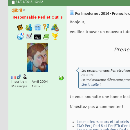
31/01/2015,
13h42
djibril
Perl moderne : 2014 - Prenez le
Responsable Perl et Outils
Bonjour,
Veuillez trouver un nouveau tutor
Prene
Les programmeurs Perl résolvent 
de suite.
Le Perl moderne élève cette pro
Inscrit en
Avril 2004
Lire la suite
!
Messages
19 823
Je vous souhaite une bonne lect
N'hésitez pas à commenter !
Les meilleurs cours et tutoriels
FAQ Perl, Perl 6 et Perl/Tk d'en