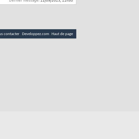
Dernier message:
12/09/2013,
11h50
s contacter
Developpez.com
Haut de page