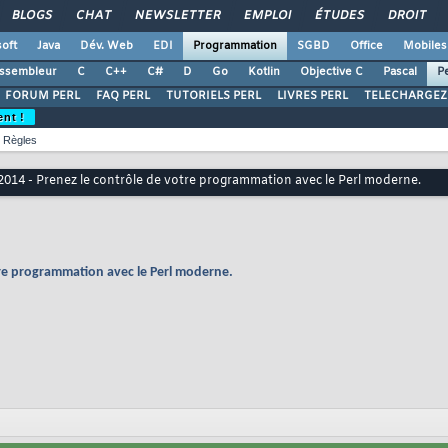
BLOGS
CHAT
NEWSLETTER
EMPLOI
ÉTUDES
DROIT
oft
Java
Dév. Web
EDI
Programmation
SGBD
Office
Mobiles
ssembleur
C
C++
C#
D
Go
Kotlin
Objective C
Pascal
Pe
FORUM PERL
FAQ PERL
TUTORIELS PERL
LIVRES PERL
TELECHARGEZ
ent !
Règles
2014 - Prenez le contrôle de votre programmation avec le Perl moderne.
tre programmation avec le Perl moderne.