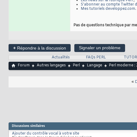
Les news sur la rubrique Perl
;
S'abonner au compte Twitter de
Mes tutoriels developpez.com
.
Pas de questions technique par me
+
Signaler un problème
Répondre à la discussion
Actualités
FAQs PERL
TUTOR
Forum
Autres langages
Perl
Langage
Perl moderne : 
«
D
Discussions similaires
Ajouter du contrôle vocal à votre site