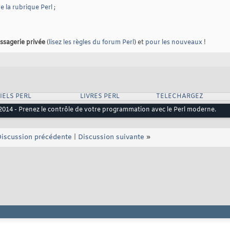
 la rubrique Perl
;
ssagerie privée
(
lisez les règles du forum Perl
) et
pour les nouveaux
!
IELS PERL
LIVRES PERL
TELECHARGEZ
2014 - Prenez le contrôle de votre programmation avec le Perl moderne.
iscussion précédente
|
Discussion suivante
»