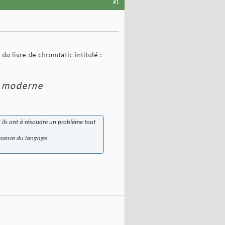
#1
du livre de chromtatic intitulé :
l moderne
d ils ont à résoudre un problème tout
issance du langage.