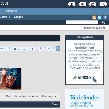
CLUB
Systèmes
Carte IT
Stages
Recherche avancée
Navigation
Inscrivez-vous
gratuitement
...
 6 sur 6
2
3
4
5
6
Première
pour pouvoir participer,
suivre les réponses en
temps réel, voter pour
les messages, poser vos
propres questions et
recevoir la newsletter
Outils de la discussion
Affichage
#101