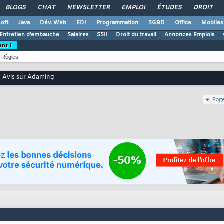
BLOGS
CHAT
NEWSLETTER
EMPLOI
ÉTUDES
DROIT
oft
Java
Dév. Web
EDI
Programmation
SGBD
Office
Mobiles
Entretien d'embauche
Salaires
SSII
Droit du travail
Annonces Emplois
ent !
Règles
Avis sur Adaming
Page