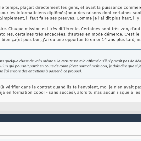
le temps, plaçait directement les gens, et avait la puissance commerc
pour les informaticiens diplômés(pour des raisons dont certaines sont c
 Simplement, il faut faire ses preuves. Comme je l'ai dit plus haut, il y
toire. Chaque mission est très différente. Certaines sont très zen, d'a
latoires, certaines très encadrées, d'autres en mode démerde. C'est l
s bien ça(et puis bon, j'ai eu une opportunité en or 14 ans plus tard, ma
dans quelque chose de vain même si la recruteuse m'a affirmé qu'il n'y avait pas de dé
qu'un qui pourrait partir en cours de route (c'est normal mais bon, je dois dire que s
ue j'ai encore des entretiens à passer à ce propos).
n(à vérifier dans le contrat quand ils te l'envoient, moi je n'en avait pa
éjà en formation cobol - sans succès), alors tu n'as aucun risque à les