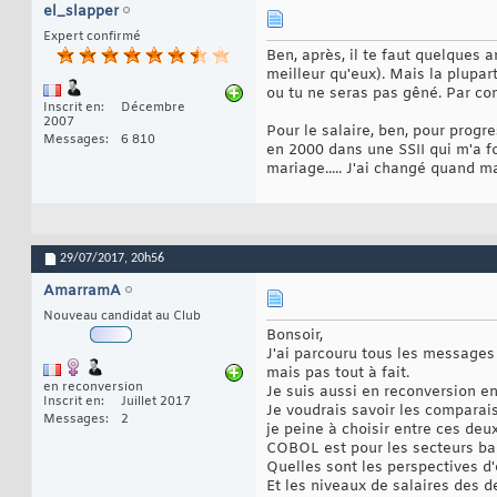
el_slapper
Expert confirmé
Ben, après, il te faut quelques 
meilleur qu'eux). Mais la plupa
ou tu ne seras pas gêné. Par contr
Inscrit en
Décembre
2007
Pour le salaire, ben, pour progres
Messages
6 810
en 2000 dans une SSII qui m'a fo
mariage..... J'ai changé quand 
29/07/2017,
20h56
AmarramA
Nouveau candidat au Club
Bonsoir,
J'ai parcouru tous les messages 
mais pas tout à fait.
en reconversion
Je suis aussi en reconversion en
Inscrit en
Juillet 2017
Je voudrais savoir les compara
Messages
2
je peine à choisir entre ces deu
COBOL est pour les secteurs ban
Quelles sont les perspectives d
Et les niveaux de salaires des 