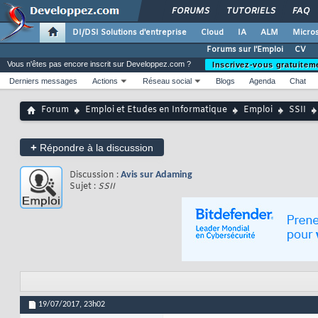
FORUMS
TUTORIELS
FAQ
DI/DSI Solutions d'entreprise
Cloud
IA
ALM
Micros
Forums sur l'Emploi
CV
Vous n'êtes pas encore inscrit sur Developpez.com ?
Inscrivez-vous gratuitem
Derniers messages
Actions
Réseau social
Blogs
Agenda
Chat
Forum
Emploi et Etudes en Informatique
Emploi
SSII
+
Répondre à la discussion
Discussion :
Avis sur Adaming
Sujet :
SSII
19/07/2017,
23h02