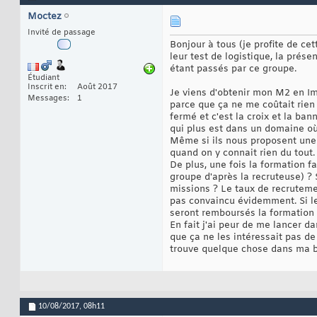
Moctez
Invité de passage
Bonjour à tous (je profite de ce
leur test de logistique, la prés
étant passés par ce groupe.
Étudiant
Inscrit en
Août 2017
Je viens d'obtenir mon M2 en Im
Messages
1
parce que ça ne me coûtait rien
fermé et c'est la croix et la b
qui plus est dans un domaine où 
Même si ils nous proposent une 
quand on y connait rien du tout.
De plus, une fois la formation fa
groupe d'après la recruteuse) ? 
missions ? Le taux de recrutemen
pas convaincu évidemment. Si le
seront remboursés la formation s
En fait j'ai peur de me lancer d
que ça ne les intéressait pas de 
trouve quelque chose dans ma bra
10/08/2017,
08h11