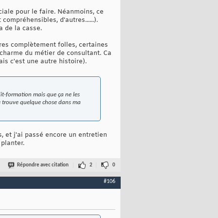
iale pour le faire. Néanmoins, ce
ompréhensibles, d'autres......).
 a de la casse.
utres complètement folles, certaines
e charme du métier de consultant. Ca
is c'est une autre histoire).
dit-formation mais que ça ne les
i je trouve quelque chose dans ma
s, et j'ai passé encore un entretien
 planter.
Répondre avec citation
2
0
#106