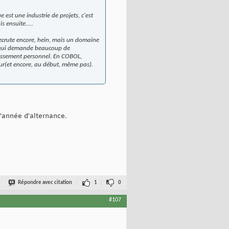
 est une industrie de projets, c'est
 ensuite.....
recrute encore, hein, mais un domaine
ais qui demande beaucoup de
tissement personnel. En COBOL,
eur(et encore, au début, même pas).
l'année d'alternance.
Répondre avec citation
1
0
#107