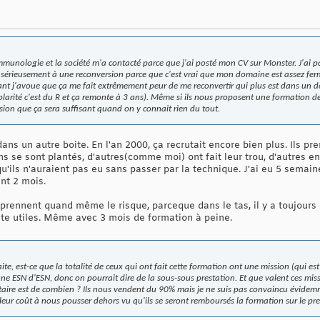
munologie et la société m'a contacté parce que j'ai posté mon CV sur Monster. J'ai p
se sérieusement à une reconversion parce que c'est vrai que mon domaine est assez fermé
t j'avoue que ça me fait extrêmement peur de me reconvertir qui plus est dans un do
olarité c'est du R et ça remonte à 3 ans). Même si ils nous proposent une formation 
ssion que ça sera suffisant quand on y connait rien du tout.
 dans un autre boite. En l'an 2000, ça recrutait encore bien plus. Ils 
ns se sont plantés, d'autres(comme moi) ont fait leur trou, d'autres en
 qu'ils n'auraient pas eu sans passer par la technique. J'ai eu 5 semain
ent 2 mois.
ls prennent quand même le risque, parceque dans le tas, il y a toujours
vite utiles. Même avec 3 mois de formation à peine.
aite, est-ce que la totalité de ceux qui ont fait cette formation ont une mission (qui es
une ESN d'ESN, donc on pourrait dire de la sous-sous prestation. Et que valent ces mis
tataire est de combien ? Ils nous vendent du 90% mais je ne suis pas convaincu évidemm
leur coût à nous pousser dehors vu qu'ils se seront remboursés la formation sur le pre