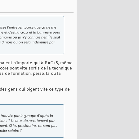
assé l'entretien parce que ça ne me
 et c'est la croix et la bannière pour
maine où je n'y connais rien (le seul
de 3 mois où on sera indemnisé par
prenaient n'importe qui à BAC+5, même
core sont vite sortis de la technique
es de formation, perso, là ou la
 des gens qui pigent vite ce type de
t trouvée par le groupe d'après la
sions ? Le taux de recrutement par
ent. Si les prestataires ne sont pas
mier salaire ?