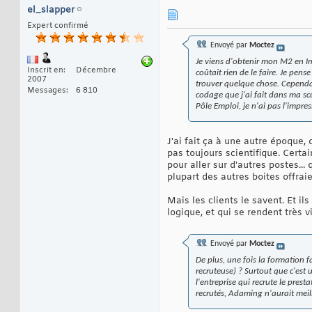
el_slapper
Expert confirmé
Envoyé par
Moctez
Je viens d'obtenir mon M2 en Im
Inscrit en
Décembre
coûtait rien de le faire. Je pen
2007
trouver quelque chose. Cependan
Messages
6 810
codage que j'ai fait dans ma sc
Pôle Emploi, je n'ai pas l'impre
J'ai fait ça à une autre époque,
pas toujours scientifique. Certai
pour aller sur d'autres postes...
plupart des autres boites offrai
Mais les clients le savent. Et i
logique, et qui se rendent très 
Envoyé par
Moctez
De plus, une fois la formation f
recruteuse) ? Surtout que c'est 
l'entreprise qui recrute le pres
recrutés, Adaming n'aurait meil