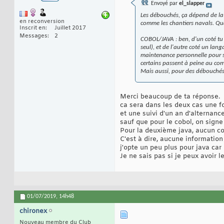
Envoyé par
el_slapper
Les débouchés, ça dépend de la p
en reconversion
comme les chantiers navals. Quan
Inscrit en
Juillet 2017
Messages
2
COBOL/JAVA : ben, d'un coté tu 
seul), et de l'autre coté un lan
maintenance personnelle pour se
certains passent à peine au comp
Mais aussi, pour des débouchés 
Merci beaucoup de ta réponse.
ca sera dans les deux cas une f
et une suivi d'un an d'alternanc
sauf que pour le cobol, on signe 
Pour la deuxième java, aucun con
C'est à dire, aucune information 
j'opte un peu plus pour java car
Je ne sais pas si je peux avoir 
01/07/2019,
14h48
chironex
Nouveau membre du Club