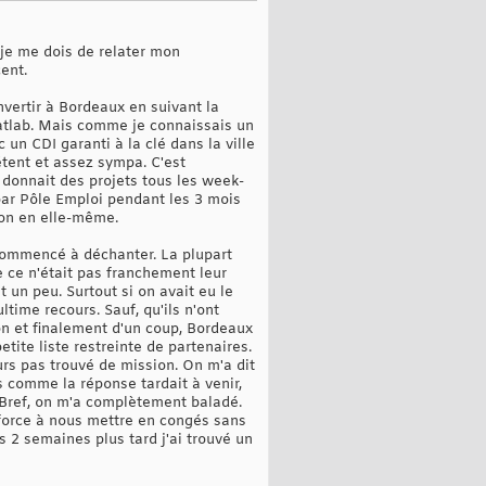
 je me dois de relater mon
ent.
nvertir à Bordeaux en suivant la
atlab. Mais comme je connaissais un
un CDI garanti à la clé dans la ville
étent et assez sympa. C'est
 donnait des projets tous les week-
par Pôle Emploi pendant les 3 mois
tion en elle-même.
 commencé à déchanter. La plupart
ue ce n'était pas franchement leur
 un peu. Surtout si on avait eu le
ltime recours. Sauf, qu'ils n'ont
n et finalement d'un coup, Bordeaux
petite liste restreinte de partenaires.
ours pas trouvé de mission. On m'a dit
is comme la réponse tardait à venir,
. Bref, on m'a complètement baladé.
 force à nous mettre en congés sans
s 2 semaines plus tard j'ai trouvé un