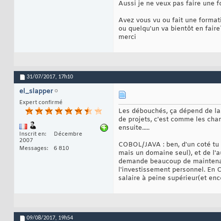
Aussi je ne veux pas faire une 
Avez vous vu ou fait une formati
ou quelqu'un va bientôt en faire
merci
31/07/2017,
17h10
el_slapper
Expert confirmé
Les débouchés, ça dépend de la p
de projets, c'est comme les chan
ensuite.....
Inscrit en
Décembre
2007
COBOL/JAVA : ben, d'un coté tu 
Messages
6 810
mais un domaine seul), et de l'a
demande beaucoup de maintenanc
l'investissement personnel. En C
salaire à peine supérieur(et en
09/08/2017,
19h54