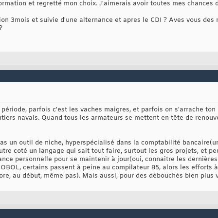
formation et regretté mon choix. J'aimerais avoir toutes mes chances 
on 3mois et suivie d'une alternance et apres le CDI ? Aves vous des r
?
ériode, parfois c'est les vaches maigres, et parfois on s'arrache ton 
tiers navals. Quand tous les armateurs se mettent en tête de renouvele
as un outil de niche, hyperspécialisé dans la comptabilité bancaire(u
utre coté un langage qui sait tout faire, surtout les gros projets, et 
e personnelle pour se maintenir à jour(oui, connaitre les dernière
OBOL, certains passent à peine au compilateur 85, alors les efforts à
core, au début, même pas). Mais aussi, pour des débouchés bien plus v