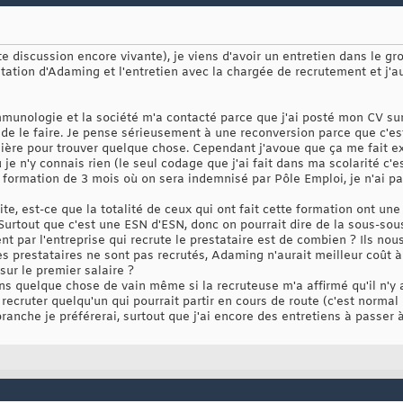
tte discussion encore vivante), je viens d'avoir un entretien dans le 
entation d'Adaming et l'entretien avec la chargée de recrutement et j'
munologie et la société m'a contacté parce que j'ai posté mon CV sur 
 de le faire. Je pense sérieusement à une reconversion parce que c'e
annière pour trouver quelque chose. Cependant j'avoue que ça me fait
je n'y connais rien (le seul codage que j'ai fait dans ma scolarité c'e
formation de 3 mois où on sera indemnisé par Pôle Emploi, je n'ai pas
ite, est-ce que la totalité de ceux qui ont fait cette formation ont une
Surtout que c'est une ESN d'ESN, donc on pourrait dire de la sous-sous
t par l'entreprise qui recrute le prestataire est de combien ? Ils no
s prestataires ne sont pas recrutés, Adaming n'aurait meilleur coût à
ur le premier salaire ?
ans quelque chose de vain même si la recruteuse m'a affirmé qu'il n'y
recruter quelqu'un qui pourrait partir en cours de route (c'est normal 
nche je préférerai, surtout que j'ai encore des entretiens à passer à