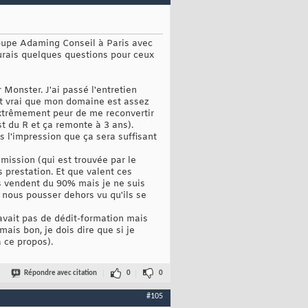
groupe Adaming Conseil à Paris avec
aurais quelques questions pour ceux
Monster. J'ai passé l'entretien
st vrai que mon domaine est assez
 extrêmement peur de me reconvertir
st du R et ça remonte à 3 ans).
 l'impression que ça sera suffisant
 mission (qui est trouvée par le
 prestation. Et que valent ces
us vendent du 90% mais je ne suis
 nous pousser dehors vu qu'ils se
 avait pas de dédit-formation mais
mais bon, je dois dire que si je
 ce propos).
Répondre avec citation
0
0
#105