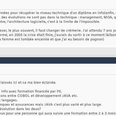
années pour récupérer le niveau technique d'un diplôme en info(enfin, 
rt des évolutions ne sont pas dans la technique : management, MOA, q
e, l'architecture logicielle, c'est à la limite de l'impossible.
ser, le plus souvent, il faut changer de crêmerie. J'ai attendu 7 ans pou
rmé, en 2005 la crise était finie, j'aurais du sortir à ce moment là(bo
ma femme est tombée enceinte et que j'ai eu besoin de pognon)
laissés ici et ca ma bien éclairée.
 info avec formation financée par PE.
isons entre COBOL et développement JAVA etc.
x langages.
ques et assurances mais JAVA c'est plus varié et plus large.
'évolution dans les deux?
deux pour une personne qui aura suivie une formation entre 2 à 3 mois