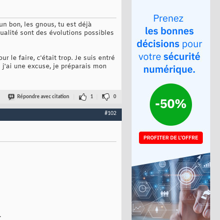
un bon, les gnous, tu est déjà
ualité sont des évolutions possibles
r le faire, c'était trop. Je suis entré
n j'ai une excuse, je préparais mon
Répondre avec citation
1
0
#102
.