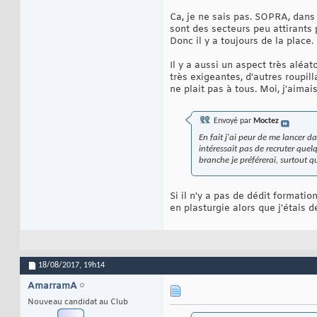
Ca, je ne sais pas. SOPRA, dans 
sont des secteurs peu attirants 
Donc il y a toujours de la place.
Il y a aussi un aspect très aléa
très exigeantes, d'autres roupil
ne plait pas à tous. Moi, j'aimai
Envoyé par
Moctez
En fait j'ai peur de me lancer 
intéressait pas de recruter quel
branche je préférerai, surtout q
Si il n'y a pas de dédit formatio
en plasturgie alors que j'étais d
18/08/2017,
19h14
AmarramA
Nouveau candidat au Club