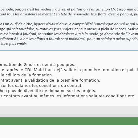
ériode, parfois c'est les vaches maigres, et parfois on s'arrache ton CV. L'informatique
d tous les armateurs se mettent en tête de renouveler leur flotte, c'est le panard, puis
as un outil de niche, hyperspécialisé dans la comptabilité bancaire(un domaine qui 
gage qui sait tout faire, surtout les gros projets, et peut mener à plein de choses. M
 maintenir à jour(oui, connaitre les dernières API à la mode, ça demande de l'inves
ilateur 85, alors les efforts à fournir sont moindres), pour un salaire à peine supéri
bien plus variés.
ormation de 2mois et demi à peu près.
e et après le CDI. Maid faut déjà validé la première formation et puis 
le cdi lors de la formation.
trat avant la validation de la première formation.
sur les salaires les conditions du contrat.
 bcp plus de diversité de domaine sur les projets.
les contrats avant ou mêmes les informations salaires conditions etc.