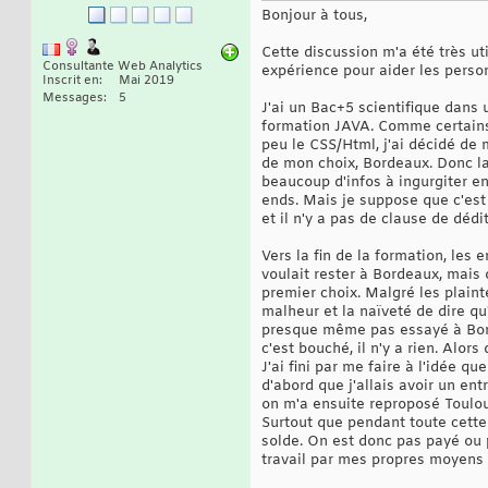
Bonjour à tous,
Cette discussion m'a été très u
Consultante Web Analytics
expérience pour aider les person
Inscrit en
Mai 2019
Messages
5
J'ai un Bac+5 scientifique dans 
formation JAVA. Comme certains
peu le CSS/Html, j'ai décidé de
de mon choix, Bordeaux. Donc la
beaucoup d'infos à ingurgiter e
ends. Mais je suppose que c'est
et il n'y a pas de clause de déd
Vers la fin de la formation, les
voulait rester à Bordeaux, mais 
premier choix. Malgré les plaint
malheur et la naïveté de dire qu
presque même pas essayé à Borde
c'est bouché, il n'y a rien. Alors
J'ai fini par me faire à l'idée q
d'abord que j'allais avoir un en
on m'a ensuite reproposé Toulou
Surtout que pendant toute cette
solde. On est donc pas payé ou p
travail par mes propres moyens