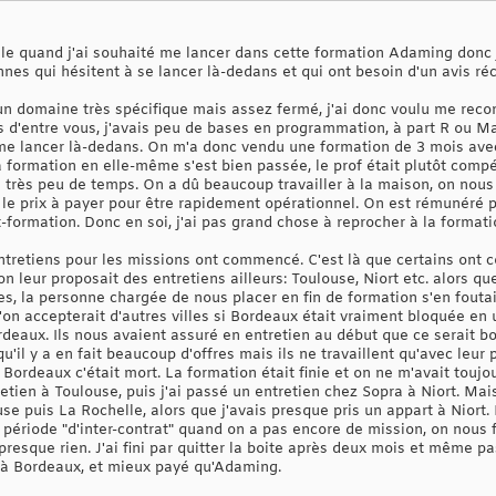
tile quand j'ai souhaité me lancer dans cette formation Adaming donc
nes qui hésitent à se lancer là-dedans et qui ont besoin d'un avis réc
un domaine très spécifique mais assez fermé, j'ai donc voulu me reco
 d'entre vous, j'avais peu de bases en programmation, à part R ou M
 me lancer là-dedans. On m'a donc vendu une formation de 3 mois avec 
 formation en elle-même s'est bien passée, le prof était plutôt comp
n très peu de temps. On a dû beaucoup travailler à la maison, on nous
 le prix à payer pour être rapidement opérationnel. On est rémunéré 
it-formation. Donc en soi, j'ai pas grand chose à reprocher à la forma
 entretiens pour les missions ont commencé. C'est là que certains ont
on leur proposait des entretiens ailleurs: Toulouse, Niort etc. alors q
es, la personne chargée de nous placer en fin de formation s'en foutait
'on accepterait d'autres villes si Bordeaux était vraiment bloquée en u
aux. Ils nous avaient assuré en entretien au début que ce serait bo
 qu'il y a en fait beaucoup d'offres mais ils ne travaillent qu'avec leur 
ue Bordeaux c'était mort. La formation était finie et on ne m'avait touj
tretien à Toulouse, puis j'ai passé un entretien chez Sopra à Niort. Ma
se puis La Rochelle, alors que j'avais presque pris un appart à Niort
 période "d'inter-contrat" quand on a pas encore de mission, on nous
resque rien. J'ai fini par quitter la boite après deux mois et même pa
 à Bordeaux, et mieux payé qu'Adaming.