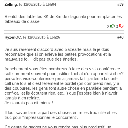
Zefling
,
le 11/06/2015 à 16h04
#39
Bientôt des tablettes 8K de 3m de diagonale pour remplacer les
tableaux de classe.
2
0
RyzenOC
,
le 11/06/2015 à 16h26
#40
Je suis rarement d'accord avec Sazearte mais la je dois
reconnaitre que si on enlève les petites provocations et la
mauvaise foi, il dit pas que des âneries.
franchement vous êtes nombreux à faire des visio-conférence
suffisamment souvent pour justifier l'achat d'un appareil si cher?
perso les visio-conférence j'en ai jamais fait. j'ai testé la conf-
call une fois et c'est tellement le bordel (on comprend rien, y a
des coupures, les gens font autre chose en parallèle pendant la
conf-call et ils écoutent rien, etc...) que j'espère bien à n'avoir
jamais à en refaire.
Je n'aurais pas dit mieux !
Il faut savoir faire la part des choses entre les truc utile et les
truc pour "impressionner le concurrent".
Ce genre de gadget ne vous rendra pas plus productif, un