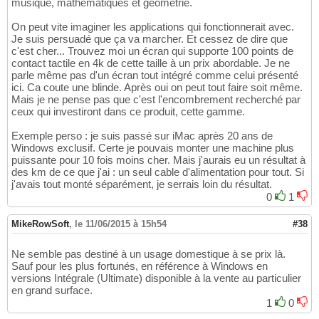
musique, mathématiques et géométrie.
On peut vite imaginer les applications qui fonctionnerait avec.
Je suis persuadé que ça va marcher. Et cessez de dire que
c'est cher... Trouvez moi un écran qui supporte 100 points de
contact tactile en 4k de cette taille à un prix abordable. Je ne
parle même pas d'un écran tout intégré comme celui présenté
ici. Ca coute une blinde. Après oui on peut tout faire soit même.
Mais je ne pense pas que c'est l'encombrement recherché par
ceux qui investiront dans ce produit, cette gamme.
Exemple perso : je suis passé sur iMac après 20 ans de
Windows exclusif. Certe je pouvais monter une machine plus
puissante pour 10 fois moins cher. Mais j'aurais eu un résultat à
des km de ce que j'ai : un seul cable d'alimentation pour tout. Si
j'avais tout monté séparément, je serrais loin du résultat.
0
1
MikeRowSoft
,
le 11/06/2015 à 15h54
#38
Ne semble pas destiné à un usage domestique à se prix là.
Sauf pour les plus fortunés, en référence à Windows en
versions Intégrale (Ultimate) disponible à la vente au particulier
en grand surface.
1
0