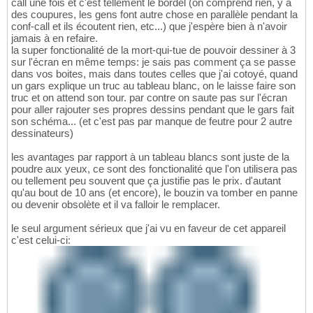
call une fois et c'est tellement le bordel (on comprend rien, y a
des coupures, les gens font autre chose en parallèle pendant la
conf-call et ils écoutent rien, etc...) que j'espère bien à n'avoir
jamais à en refaire.
la super fonctionalité de la mort-qui-tue de pouvoir dessiner à 3
sur l'écran en même temps: je sais pas comment ça se passe
dans vos boites, mais dans toutes celles que j'ai cotoyé, quand
un gars explique un truc au tableau blanc, on le laisse faire son
truc et on attend son tour. par contre on saute pas sur l'écran
pour aller rajouter ses propres dessins pendant que le gars fait
son schéma... (et c'est pas par manque de feutre pour 2 autre
dessinateurs)
les avantages par rapport à un tableau blancs sont juste de la
poudre aux yeux, ce sont des fonctionalité que l'on utilisera pas
ou tellement peu souvent que ça justifie pas le prix. d'autant
qu'au bout de 10 ans (et encore), le bouzin va tomber en panne
ou devenir obsolète et il va falloir le remplacer.
le seul argument sérieux que j'ai vu en faveur de cet appareil
c'est celui-ci: