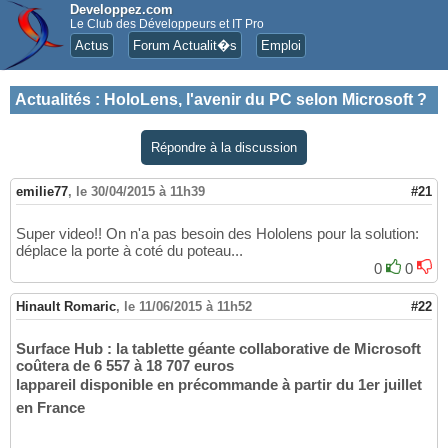
Developpez.com
Le Club des Développeurs et IT Pro
Actus
Forum Actualit�s
Emploi
Actualités
:
HoloLens, l'avenir du PC selon Microsoft ?
Répondre à la discussion
emilie77
,
le 30/04/2015 à 11h39
#21
Super video!! On n'a pas besoin des Hololens pour la solution:
déplace la porte à coté du poteau...
0
0
Hinault Romaric
,
le 11/06/2015 à 11h52
#22
Surface Hub : la tablette géante collaborative de Microsoft
coûtera de 6 557 à 18 707 euros
lappareil disponible en précommande à partir du 1er juillet
en France